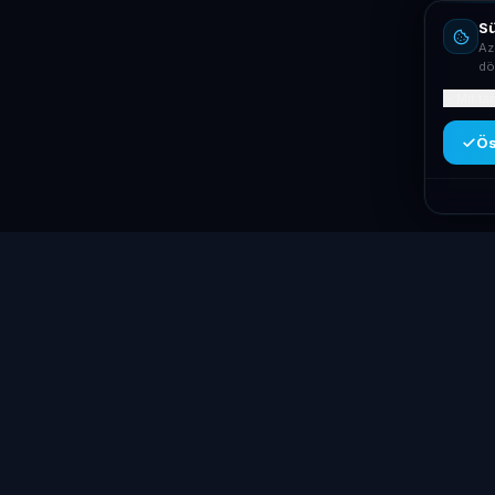
Sü
Az
dö
Mit ta
Ös
Kategóriák
Laptop
System
.hu
Laptopok
Minőségi használt üzleti laptopok,
Asztali PC-k
bevizsgálva és garanciával. Foxpost és GLS
Workstation 
szállítás, személyes átvétel
Monitorok
Dunaújvárosban.
Dokkolók
+36 70 940 0131
Kiegészítők
info@laptopsystem.hu