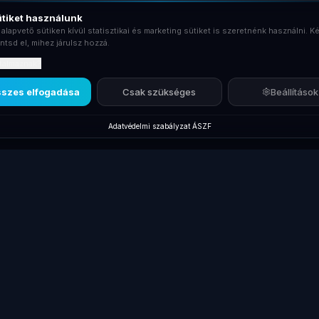
tiket használunk
 alapvető sütiken kívül statisztikai és marketing sütiket is szeretnénk használni. Ké
ntsd el, mihez járulsz hozzá.
rtalmaznak?
szes elfogadása
Csak szükséges
Beállítások
Adatvédelmi szabályzat
·
ÁSZF
Új termékek
Márkák
Kiegés
Új Laptopok
Lenovo ThinkPad
Dokkol
Új Monitorok
Dell Latitude
Billent
gépek
Új Asztali PC-k
HP EliteBook
Egerek
Új Dokkolók
Összes laptop
Táskák
Új Laptop Töltők
Gamer laptopok
Kábele
Laptop
Akciós Termékek
Laptop 
Akkumulátorok