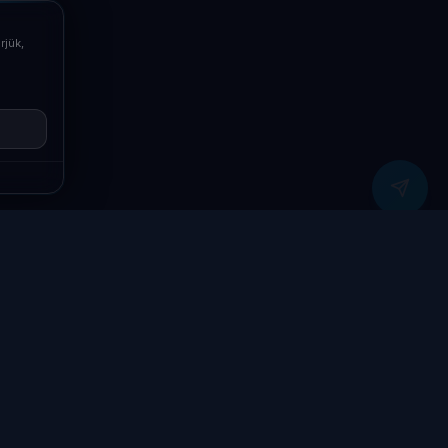
Telefon
+36709400131
rjük,
Viber
Írj Viberen
zítők
Támogatás
Jogi
ók
Szolgáltatások
Adatvédelmi
szabályzat
yűzetek
Ajándékkártya
ÁSZF
GY.I.K.
Kapcsolat
Garancia bejelentő
k
Elállási nyilatkozat
töltők
Kapcsolat