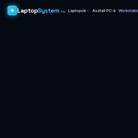
Laptop
System
Laptopok
Asztali PC-k
Workstati
.hu