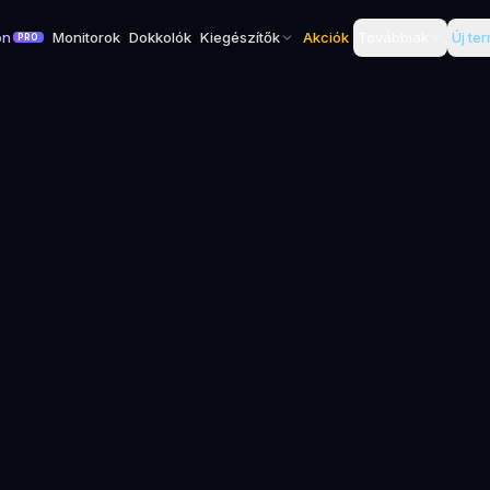
on
Monitorok
Dokkolók
Kiegészítők
Akciók
Továbbiak
Új te
PRO