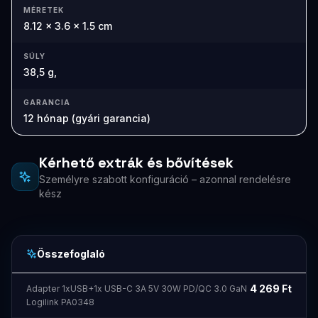
MÉRETEK
8.12 x 3.6 x 1.5 cm
SÚLY
38,5 g,
GARANCIA
12 hónap (gyári garancia)
Kérhető extrák és bővítések
Személyre szabott konfiguráció – azonnal rendelésre
kész
Összefoglaló
4 269
Ft
Adapter 1xUSB+1x USB-C 3A 5V 30W PD/QC 3.0 GaN
Logilink PA0348