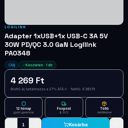
Blog
Szolgáltatások
LOGILINK
Támogatás
Adapter 1xUSB+1x USB-C 3A 5V
30W PD/QC 3.0 GaN Logilink
Új termékek
ÚJ
PA0348
Keresés
Vásárlás
Új
Készleten ·
1
db
4 269 Ft
Bruttó ár, tartalmazza a 27% ÁFÁ-t · Nettó:
3 361 Ft
12 hónap
Foxpost
Töltő
gyári garancia
& GLS
mellékelve
−
+
Kosárba
1