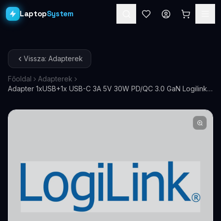
Laptop
System
Laptopok
Vissza: Adapterek
Asztali PC-k
Főoldal
Adapterek
Adapter 1xUSB+1x USB-C 3A 5V 30W PD/QC 3.0 GaN Logilink
Workstation
PRO
PA0348
Monitorok
Dokkolók
Kiegészítők
Akciók
Ajándékkártya