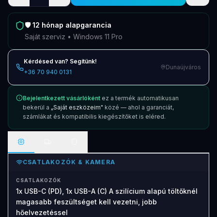
🛡️
12 hónap
alapgarancia
Saját szerviz • Windows 11 Pro
Kérdésed van? Segítünk!
Dunaújváros
+36 70 940 0131
Bejelentkezett vásárlóként
ez a termék automatikusan
bekerül a
„Saját eszközeim"
közé — ahol a garanciát,
számlákat és kompatibilis kiegészítőket is eléred.
CSATLAKOZÓK & KAMERA
CSATLAKOZÓK
1x USB-C (PD), 1x USB-A (C) A szilícium alapú töltőknél
magasabb feszültséget kell vezetni, jobb
hőelvezetéssel