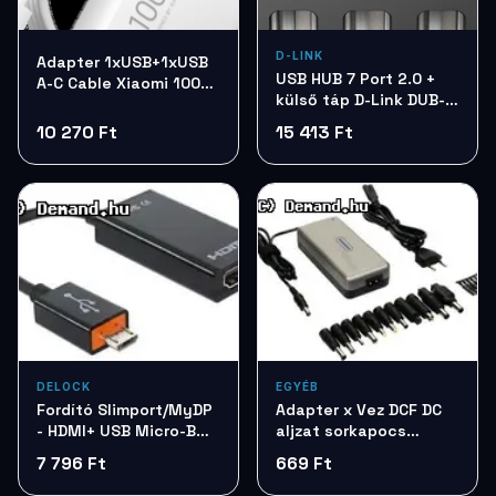
D-LINK
Adapter 1xUSB+1xUSB
USB HUB 7 Port 2.0 +
A-C Cable Xiaomi 100W
külső táp D-Link DUB-
ChargingComboBHR095VEU
H7
10 270 Ft
15 413 Ft
DELOCK
EGYÉB
Fordító Slimport/MyDP
Adapter x Vez DCF DC
- HDMI+ USB Micro-B
aljzat sorkapocs
Delock 65468
átalakító (PR-C09)
7 796 Ft
669 Ft