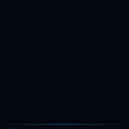
LaptopSystem Support
Segítünk! Írj vagy hívj minket.
Online – általában gyorsan válaszolunk
Email
info@laptopsystem.hu