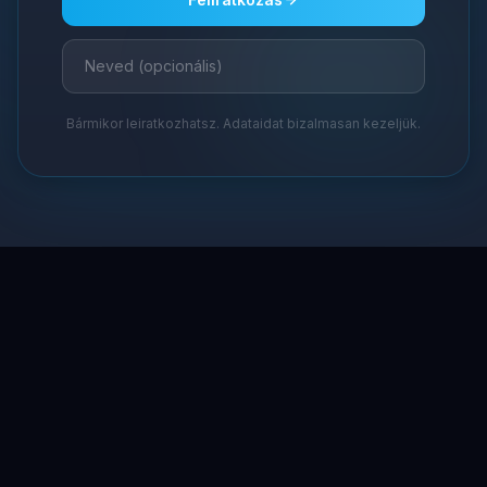
Bármikor leiratkozhatsz. Adataidat bizalmasan kezeljük.