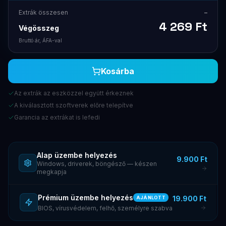
Extrák összesen
–
4 269
Ft
Végösszeg
Bruttó ár, ÁFA-val
Kosárba
Az extrák az eszközzel együtt érkeznek
A kiválasztott szoftverek előre telepítve
Garancia az extrákat is lefedi
Alap üzembe helyezés
9.900 Ft
Windows, driverek, böngésző — készen
megkapja
Prémium üzembe helyezés
19.900 Ft
AJÁNLOTT
BIOS, vírusvédelem, felhő, személyre szabva