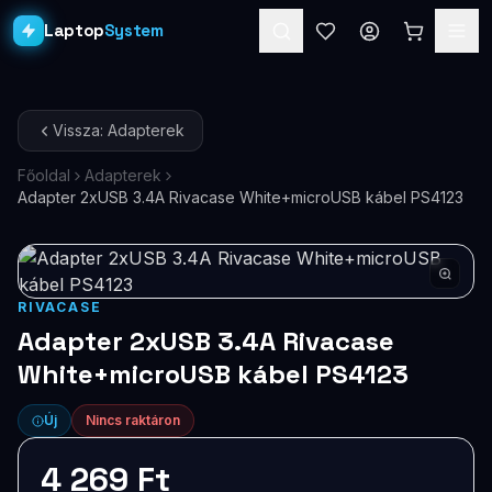
Laptop
System
Laptopok
Vissza: Adapterek
Asztali PC-k
Főoldal
Adapterek
Adapter 2xUSB 3.4A Rivacase White+microUSB kábel PS4123
Workstation
PRO
Monitorok
Dokkolók
RIVACASE
Adapter 2xUSB 3.4A Rivacase
Kiegészítők
White+microUSB kábel PS4123
Akciók
Új
Nincs raktáron
Ajándékkártya
4 269 Ft