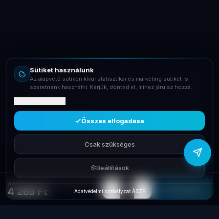
Online – általában gyorsan válaszolunk
Email
info@laptopsystem.hu
Sütiket használunk
Telefon
Az alapvető sütiken kívül statisztikai és marketing sütiket is
+36709400131
szeretnénk használni. Kérjük, döntsd el, mihez járulsz hozzá.
Mit tartalmaznak?
Viber
Írj Viberen
Összes elfogadása
Csak szükséges
Beállítások
Adapter 2xUSB 3.4A Rivacase White+microUSB kábel PS4123
−
+
1
Elfogyott
4 269 Ft
Adatvédelmi szabályzat
·
ÁSZF