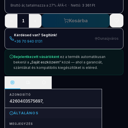
Blog
Bruttó ár, tartalmazza a 27% ÁFÁ-t · Nettó:
3 361 Ft
Szolgáltatások
−
+
Kosárba
1
Támogatás
Kérdésed van? Segítünk!
Dunaújváros
+36 70 940 0131
Új termékek
ÚJ
Bejelentkezett vásárlóként
ez a termék automatikusan
Keresés
Vásárlás
bekerül a
„Saját eszközeim"
közé — ahol a garanciát,
számlákat és kompatibilis kiegészítőket is eléred.
AZONOSÍTÓ
4260403575697,
ÁLTALÁNOS
MEGJEGYZÉS