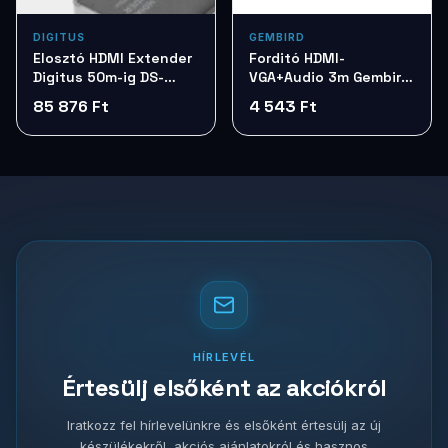
DIGITUS
GEMBIRD
Elosztó HDMI Extender
Forditó HDMI-
Digitus 50m-ig DS-
VGA+Audio 3m Gembird
55318
A-HDMI-VGA-03-10
85 876 Ft
4 543 Ft
HÍRLEVÉL
Értesülj elsőként az akciókról
Iratkozz fel hírlevelünkre és elsőként értesülj az új
készülékekről, akciós ajánlatokról és hasznos