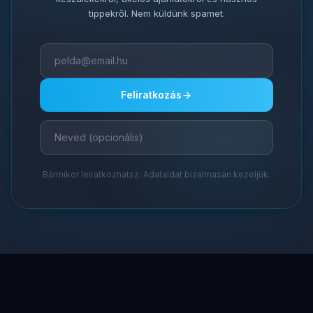
tippekről. Nem küldünk spamet.
Feliratkozás
Bármikor leiratkozhatsz. Adataidat bizalmasan kezeljük.