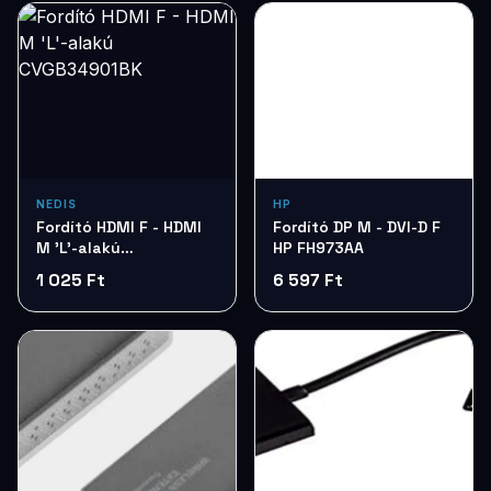
NEDIS
HP
Fordító HDMI F - HDMI
Fordító DP M - DVI-D F
M 'L'-alakú
HP FH973AA
CVGB34901BK
1 025 Ft
6 597 Ft