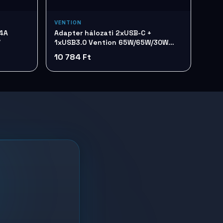
VENTION
,4A
Adapter hálozati 2xUSB-C +
7
1xUSB3.0 Vention 65W/65W/30W
FERW0-EU
10 784 Ft