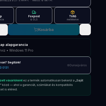
artalmazza a 27% ÁFÁ-t · Nettó:
6 197 Ft
ap
Foxpost
Töltő
ncia
& GLS
mellékelve
+
Kosárba
nap
alapgarancia
rviz • Windows 11 Pro
van? Segítünk!
Dunaújváros
0 0131
zett vásárlóként
ez a termék automatikusan bekerül a
„Saját
"
közé — ahol a garanciát, számlákat és kompatibilis
et is eléred.