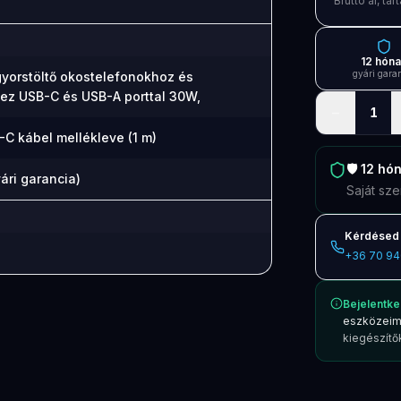
Bruttó ár, t
12 hón
gyári gara
gyorstöltő okostelefonokhoz és
ez USB-C és USB-A porttal 30W,
−
1
C kábel mellékleve (1 m)
🛡️
12 hó
ári garancia)
Saját sze
Kérdésed 
+36 70 94
Bejelentke
eszközeim
kiegészítők