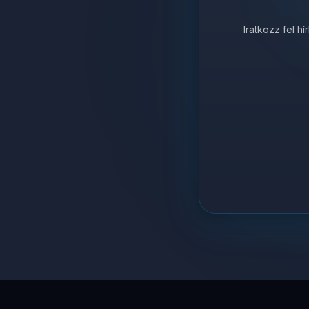
Iratkozz fel h