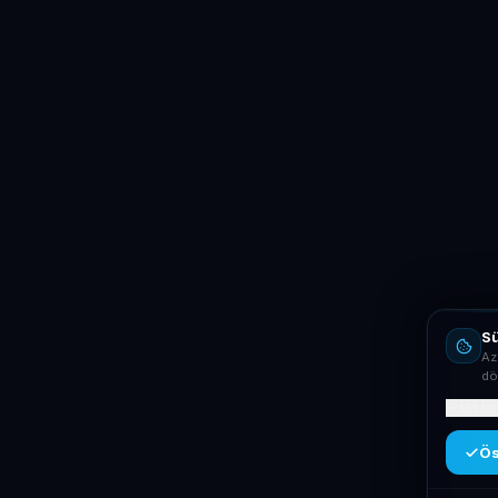
Sü
Az
dö
Mit ta
Ös