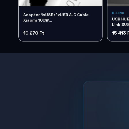
D-LINK
Adapter 1xUSB+1xUSB A-C Cable
USB HUB 7 Port 2.0 + külső táp
Xiaomi 100W
Link DU
ChargingComboBHR095VEU
10 270 Ft
15 413 