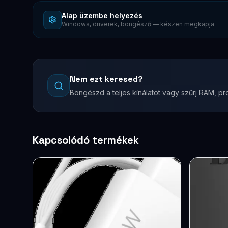
Alap üzembe helyezés
Windows, driverek, böngésző — készen megkapja
Nem ezt keresed?
Böngészd a teljes kínálatot vagy szűrj RAM, pro
Kapcsolódó termékek