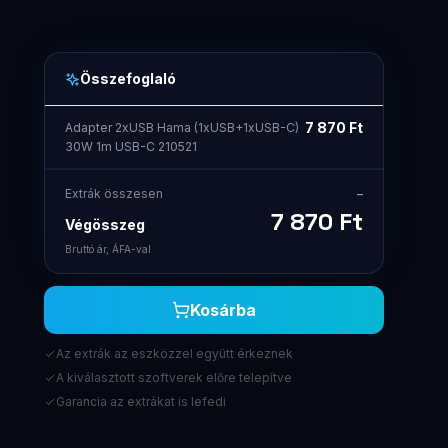
Összefoglaló
7 870
Ft
Adapter 2xUSB Hama (1xUSB+1xUSB-C)
30W 1m USB-C 210521
Extrák összesen
–
7 870
Ft
Végösszeg
Bruttó ár, ÁFA-val
Kosárba
Az extrák az eszközzel együtt érkeznek
A kiválasztott szoftverek előre telepítve
Garancia az extrákat is lefedi