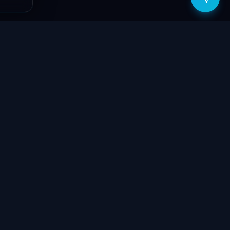
zítők
Támogatás
Jogi
ók
Szolgáltatások
Adatvédelmi
szabályzat
yűzetek
Ajándékkártya
ÁSZF
GY.I.K.
Kapcsolat
Garancia bejelentő
k
Elállási nyilatkozat
töltők
Kapcsolat
ve
Szállítás & Fizetés
Garanciális feltételek
látorok
Blog
 megtekintése
Rólunk