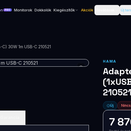
on
Monitorok
Dokkolók
Kiegészítők
Akciók
Továbbiak
Új te
PRO
-C) 30W 1m USB-C 210521
HAMA
Adapt
(1xUS
21052
Új
Nincs
Garancia
7 87