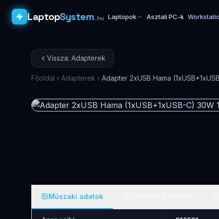
Laptop
System
Laptopok
Asztali PC-k
Workstati
.hu
Vissza: Adapterek
Főoldal
Adapterek
Adapter 2xUSB Hama (1xUSB+1xUSB
Műszaki adatok
Szállítás & fizetés