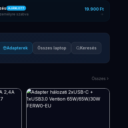
zés
19.900 Ft
AJÁNLOTT
 személyre szabva
Adapterek
Összes laptop
Keresés
Összes