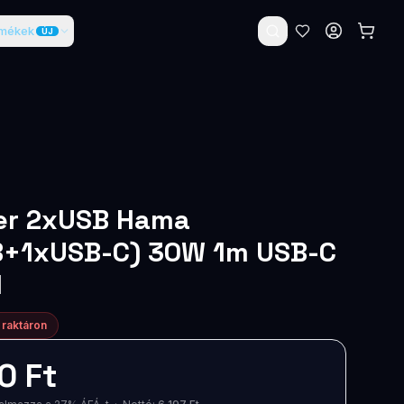
rmékek
ÚJ
er 2xUSB Hama
B+1xUSB-C) 30W 1m USB-C
1
 raktáron
0 Ft