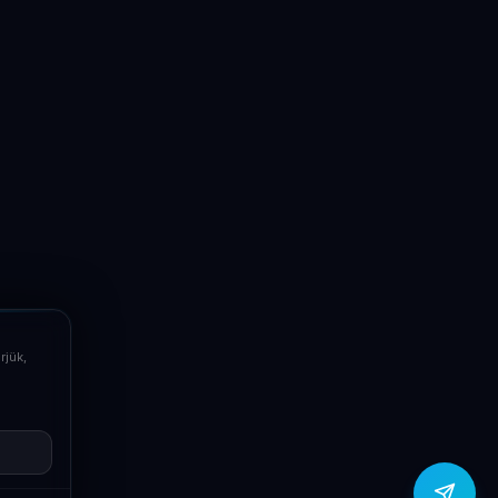
LaptopSystem Support
Segítünk! Írj vagy hívj minket.
Online – általában gyorsan válaszolunk
Email
info@laptopsystem.hu
Telefon
+36709400131
rjük,
Viber
Írj Viberen