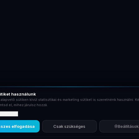
tiket használunk
 alapvető sütiken kívül statisztikai és marketing sütiket is szeretnénk használni. Ké
ntsd el, mihez járulsz hozzá.
rtalmaznak?
szes elfogadása
Csak szükséges
Beállítások