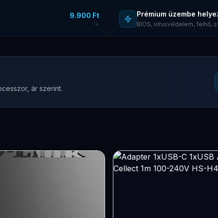
Prémium üzembe helye
9.900 Ft
BIOS, vírusvédelem, felhő,
cesszor, ár szerint.