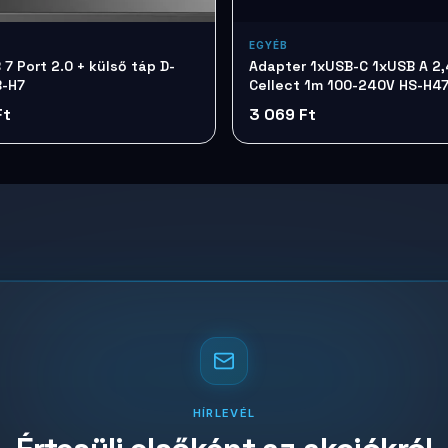
EGYÉB
 D-
Adapter 1xUSB-C 1xUSB A 2
B-H7
Cellect 1m 100-240V HS-H4
Ft
3 069 Ft
HÍRLEVÉL