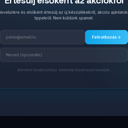
Értesülj elsőként az akciókról
írlevelünkre és elsőként értesülj az új készülékekről, akciós ajánlato
tippekről. Nem küldünk spamet.
Feliratkozás
Bármikor leiratkozhatsz. Adataidat bizalmasan kezeljük.