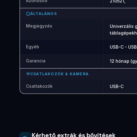
Azonosító
210521,
ÁLTALÁNOS
Megjegyzés
Univerzális 
táblagépekh
Egyéb
USB-C - USB-
Garancia
12 hónap (gy
CSATLAKOZÓK & KAMERA
Csatlakozók
USB-C
Kérhető extrák és bővítések