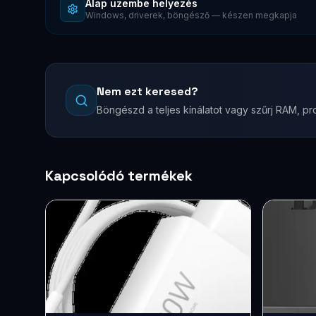
Alap üzembe helyezés
Windows, driverek, böngésző — készen megkapja
Nem ezt keresed?
Böngészd a teljes kínálatot vagy szűrj RAM, pro
Kapcsolódó termékek