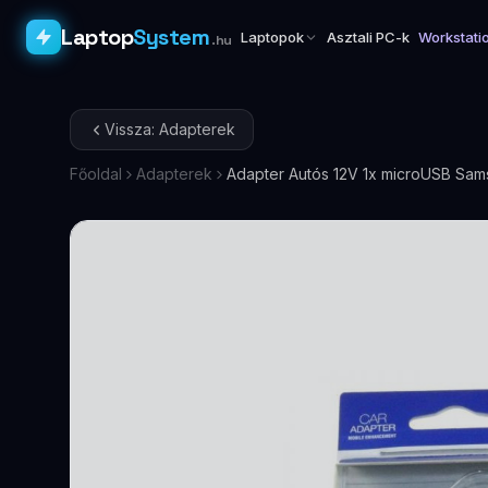
Laptop
System
Laptopok
Asztali PC-k
Workstati
.hu
Vissza: Adapterek
Főoldal
Adapterek
Adapter Autós 12V 1x microUSB S