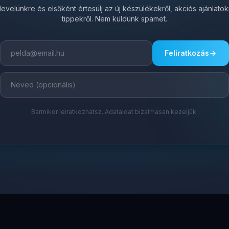
írlevelünkre és elsőként értesülj az új készülékekről, akciós ajánlato
tippekről. Nem küldünk spamet.
Feliratkozás
Bármikor leiratkozhatsz. Adataidat bizalmasan kezeljük.