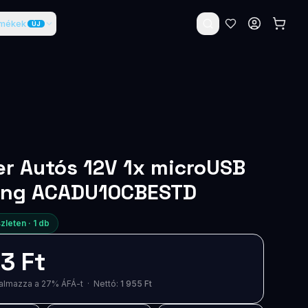
rmékek
ÚJ
r Autós 12V 1x microUSB
ng ACADU10CBESTD
zleten ·
1
db
3 Ft
artalmazza a 27% ÁFÁ-t · Nettó:
1 955 Ft