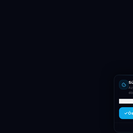
Sü
Az
dö
Mit ta
Ös