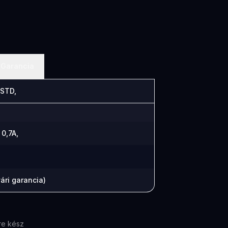
Garancia
STD,
0,7A,
ári garancia)
re kész