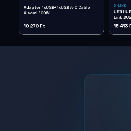
D-LINK
Adapter 1xUSB+1xUSB A-C Cable
USB HUB 7 Port 2.0 + külső táp
Xiaomi 100W
Link DU
ChargingComboBHR095VEU
10 270 Ft
15 413 