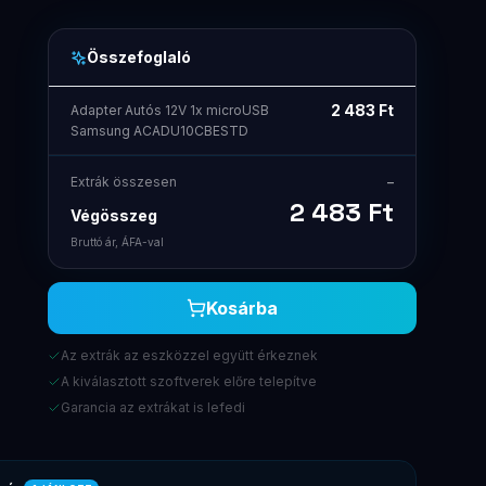
Összefoglaló
2 483
Ft
Adapter Autós 12V 1x microUSB
Samsung ACADU10CBESTD
Extrák összesen
–
2 483
Ft
Végösszeg
Bruttó ár, ÁFA-val
Kosárba
Az extrák az eszközzel együtt érkeznek
A kiválasztott szoftverek előre telepítve
Garancia az extrákat is lefedi