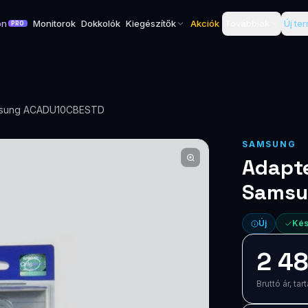
on
Monitorok
Dokkolók
Kiegészítők
Akciók
Továbbiak
Új te
PRO
amsung ACADU10CBESTD
SAMSUNG
Adapte
Samsu
Új
Kés
2 48
Bruttó ár, t