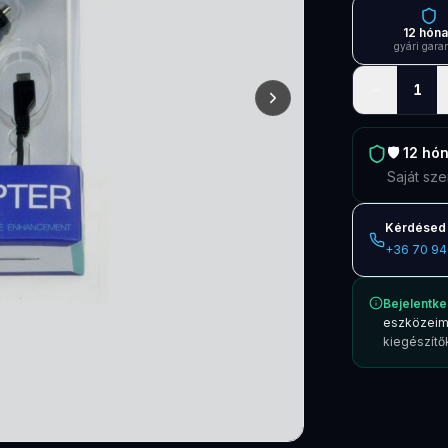
12 hón
gyári gara
−
1
🛡️
12 hó
Saját sze
Kérdésed 
+36 70 94
Bejelentke
eszközeim
kiegészítők