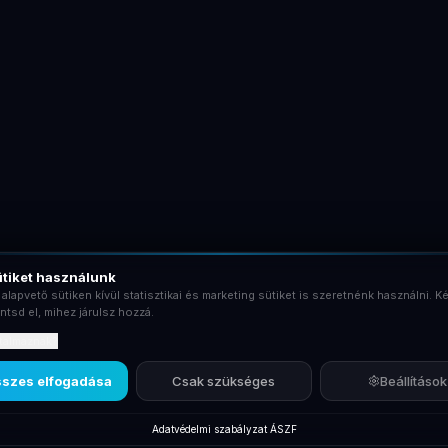
tiket használunk
 alapvető sütiken kívül statisztikai és marketing sütiket is szeretnénk használni. Ké
ntsd el, mihez járulsz hozzá.
rtalmaznak?
szes elfogadása
Csak szükséges
Beállítások
Adatvédelmi szabályzat
·
ÁSZF