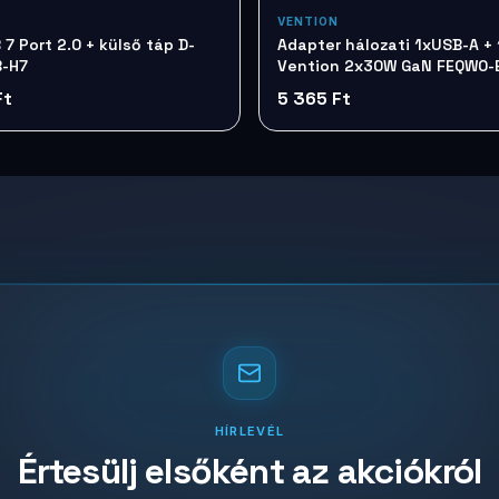
VENTION
 D-
Adapter hálozati 1xUSB-A +
B-H7
Vention 2x30W GaN FEQW0-
Ft
5 365 Ft
HÍRLEVÉL
Értesülj elsőként az akciókról