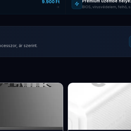
Prémium üzembe helye
9.900 Ft
BIOS, vírusvédelem, felhő,
cesszor, ár szerint.