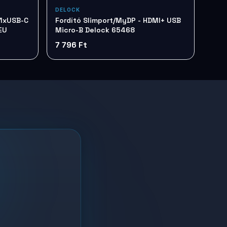
DELOCK
 1xUSB-C
Fordító Slimport/MyDP - HDMI+ USB
EU
Micro-B Delock 65468
7 796 Ft