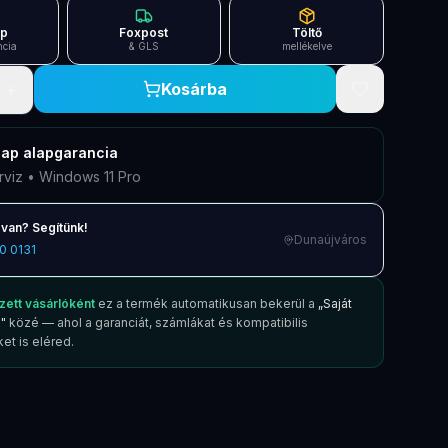
ap
Foxpost
Töltő
ncia
& GLS
mellékelve
+
Kosárba
nap
alapgarancia
rviz • Windows 11 Pro
van? Segítünk!
Dunaújváros
0 0131
zett vásárlóként
ez a termék automatikusan bekerül a
„Saját
"
közé — ahol a garanciát, számlákat és kompatibilis
et is eléred.