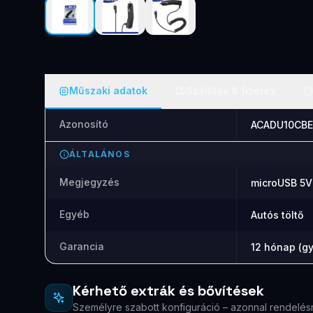
Műszaki adatok
Szállítás & fizetés
Azonosító
ACADU10CBE
ÁLTALÁNOS
Megjegyzés
microUSB 5V 
Egyéb
Autós töltő
Garancia
12 hónap (gy
Kérhető extrák és bővítések
Személyre szabott konfiguráció – azonnal rendelés