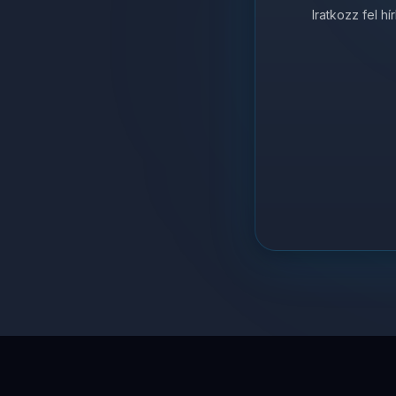
Iratkozz fel h