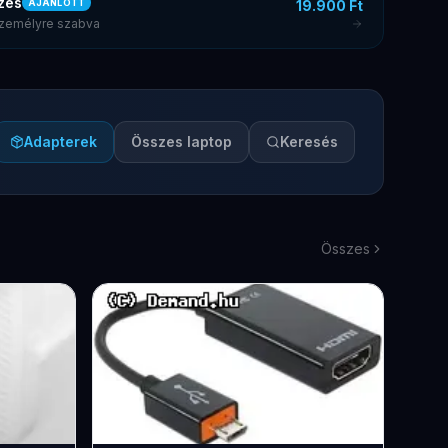
zés
19.900 Ft
AJÁNLOTT
 személyre szabva
Adapterek
Összes laptop
Keresés
Összes