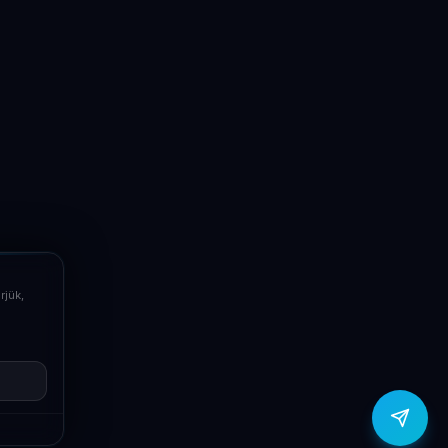
LaptopSystem Support
Segítünk! Írj vagy hívj minket.
Online – általában gyorsan válaszolunk
Email
info@laptopsystem.hu
Telefon
+36709400131
rjük,
Viber
Írj Viberen