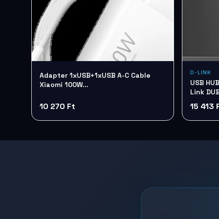
D-LINK
Adapter 1xUSB+1xUSB A-C Cable
USB HUB 7 Port 2.0 + külső táp
Xiaomi 100W
Link DU
ChargingComboBHR095VEU
10 270 Ft
15 413 