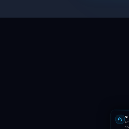
Sü
Az
dö