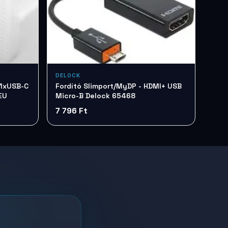
DELOCK
 1xUSB-C
Fordító Slimport/MyDP - HDMI+ USB
EU
Micro-B Delock 65468
7 796 Ft