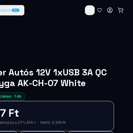
rmékek
ÚJ
r Autós 12V 1xUSB 3A QC
kyga AK-CH-07 White
zleten ·
1
db
7 Ft
artalmazza a 27% ÁFÁ-t · Nettó:
2 210 Ft