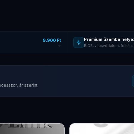
Prémium üzembe helye
9.900 Ft
BIOS, vírusvédelem, felhő,
cesszor, ár szerint.