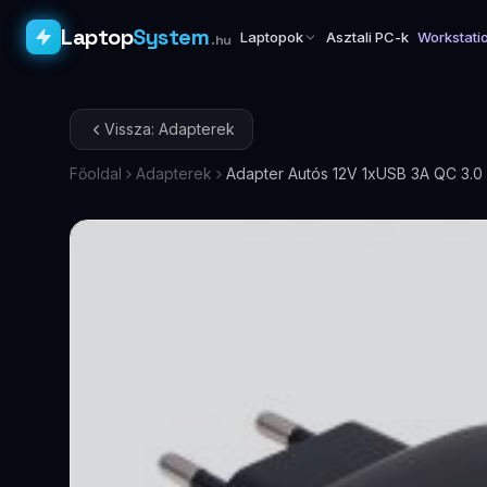
Laptop
System
Laptopok
Asztali PC-k
Workstati
.hu
Vissza: Adapterek
Főoldal
Adapterek
Adapter Autós 12V 1xUSB 3A QC 3.