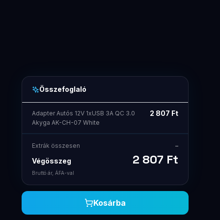
Összefoglaló
2 807
Ft
Adapter Autós 12V 1xUSB 3A QC 3.0
Akyga AK-CH-07 White
Extrák összesen
–
2 807
Ft
Végösszeg
Bruttó ár, ÁFA-val
Kosárba