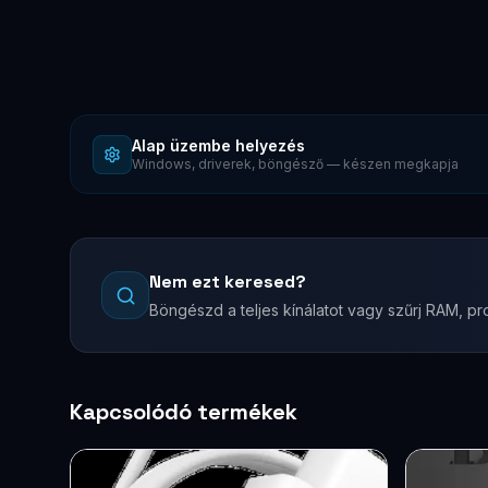
Alap üzembe helyezés
Windows, driverek, böngésző — készen megkapja
Nem ezt keresed?
Böngészd a teljes kínálatot vagy szűrj RAM, pro
Kapcsolódó termékek