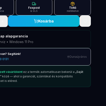
ap
Foxpost
Töltő
ncia
& GLS
mellékelve
+
Kosárba
nap
alapgarancia
rviz • Windows 11 Pro
van? Segítünk!
Dunaújváros
0 0131
zett vásárlóként
ez a termék automatikusan bekerül a
„Saját
"
közé — ahol a garanciát, számlákat és kompatibilis
et is eléred.