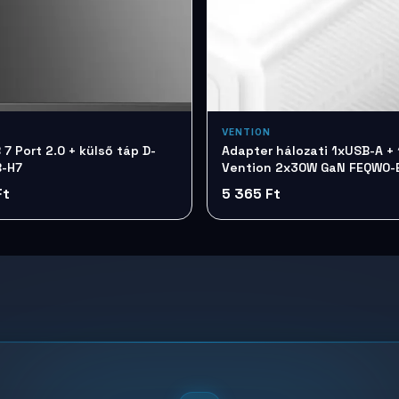
VENTION
 D-
Adapter hálozati 1xUSB-A +
B-H7
Vention 2x30W GaN FEQW0-
Ft
5 365 Ft