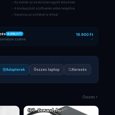
Az extrák az eszközzel együtt érkeznek
A kiválasztott szoftverek előre telepítve
Garancia az extrákat is lefedi
zés
19.900 Ft
AJÁNLOTT
 személyre szabva
Adapterek
Összes laptop
Keresés
Összes