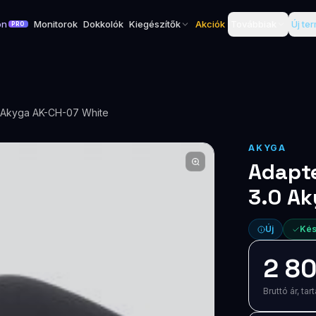
on
Monitorok
Dokkolók
Kiegészítők
Akciók
Továbbiak
Új te
PRO
0 Akyga AK-CH-07 White
AKYGA
Adapte
3.0 A
Új
Kés
2 80
Bruttó ár, t