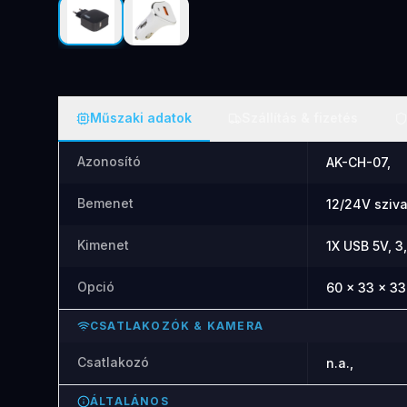
Műszaki adatok
Szállítás & fizetés
Azonosító
AK-CH-07,
Bemenet
12/24V sziva
Kimenet
1X USB 5V, 3
Opció
60 x 33 x 33
CSATLAKOZÓK & KAMERA
Csatlakozó
n.a.,
ÁLTALÁNOS