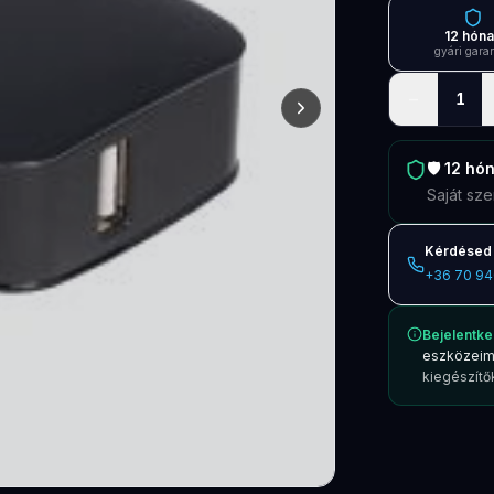
12 hón
gyári gara
−
1
🛡️
12 hó
Saját sze
Kérdésed 
+36 70 94
Bejelentke
eszközeim
kiegészítők