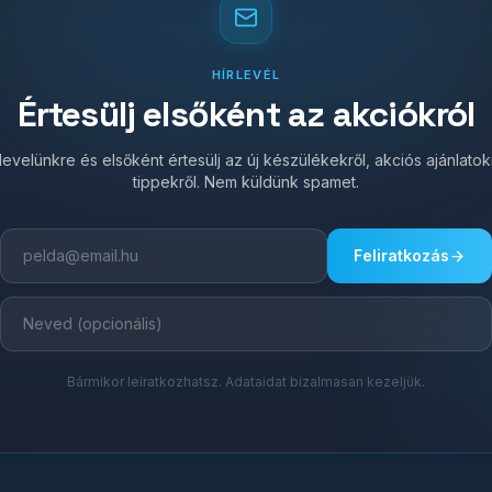
HÍRLEVÉL
Értesülj elsőként az akciókról
írlevelünkre és elsőként értesülj az új készülékekről, akciós ajánlato
tippekről. Nem küldünk spamet.
Feliratkozás
Bármikor leiratkozhatsz. Adataidat bizalmasan kezeljük.