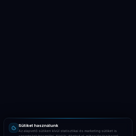
LaptopSystem Support
Segítünk! Írj vagy hívj minket.
Online – általában gyorsan válaszolunk
Email
info@laptopsystem.hu
Sütiket használunk
Telefon
Az alapvető sütiken kívül statisztikai és marketing sütiket is
+36709400131