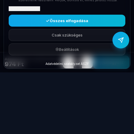
szeretnénk használni. Kérjük, döntsd el, mihez járulsz hozzá.
Mit tartalmaznak?
Viber
Írj Viberen
Összes elfogadása
Csak szükséges
Beállítások
Adapter Autós 12V 2xUSB 2A Natec NUC-0564
−
+
1
Elfogyott
974 Ft
Adatvédelmi szabályzat
·
ÁSZF
Laptop
System
.hu
Minőségi használt üzleti laptopok, bevizsgálva
és garanciával. Foxpost és GLS szállítás,
személyes átvétel Dunaújvárosban.
+36 70 940 0131