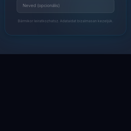
Bármikor leiratkozhatsz. Adataidat bizalmasan kezeljük.