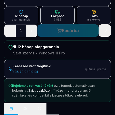
Blog
Szolgáltatások
12 hónap
Foxpost
Töltő
gyári garancia
& GLS
mellékelve
Támogatás
−
+
Kosárba
1
Új termékek
ÚJ
🛡️
12 hónap
alapgarancia
Keresés
Vásárlás
Saját szerviz • Windows 11 Pro
Kérdésed van? Segítünk!
Dunaújváros
+36 70 940 0131
Bejelentkezett vásárlóként
ez a termék automatikusan
bekerül a
„Saját eszközeim"
közé — ahol a garanciát,
számlákat és kompatibilis kiegészítőket is eléred.