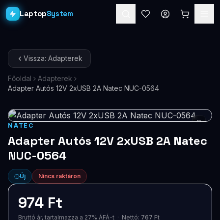
Laptop
System
Laptopok
Vissza: Adapterek
Asztali PC-k
Főoldal
Adapterek
Adapter Autós 12V 2xUSB 2A Natec NUC-0564
Workstation
PRO
Monitorok
NATEC
Dokkolók
Adapter Autós 12V 2xUSB 2A Natec
NUC-0564
Kiegészítők
Új
Nincs raktáron
Akciók
974 Ft
Ajándékkártya
Bruttó ár, tartalmazza a 27% ÁFÁ-t · Nettó:
767 Ft