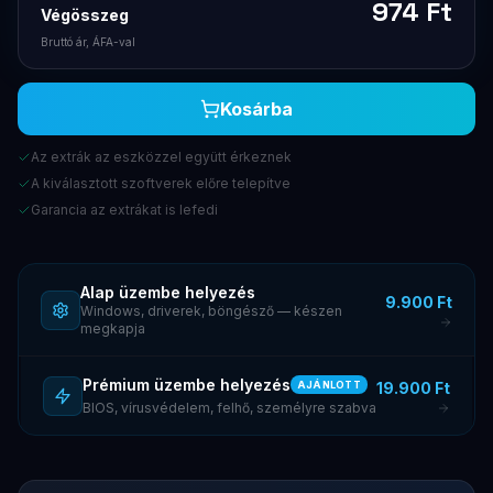
974
Ft
Végösszeg
Bruttó ár, ÁFA-val
Kosárba
Az extrák az eszközzel együtt érkeznek
A kiválasztott szoftverek előre telepítve
Garancia az extrákat is lefedi
Alap üzembe helyezés
9.900 Ft
Windows, driverek, böngésző — készen
megkapja
Prémium üzembe helyezés
19.900 Ft
AJÁNLOTT
BIOS, vírusvédelem, felhő, személyre szabva