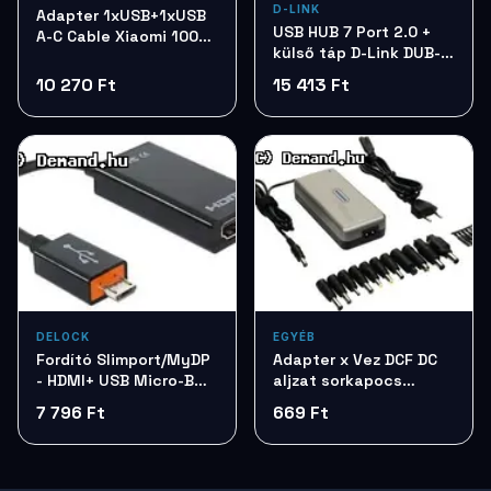
D-LINK
Adapter 1xUSB+1xUSB
USB HUB 7 Port 2.0 +
A-C Cable Xiaomi 100W
külső táp D-Link DUB-
ChargingComboBHR095VEU
H7
10 270 Ft
15 413 Ft
DELOCK
EGYÉB
Fordító Slimport/MyDP
Adapter x Vez DCF DC
- HDMI+ USB Micro-B
aljzat sorkapocs
Delock 65468
átalakító (PR-C09)
7 796 Ft
669 Ft