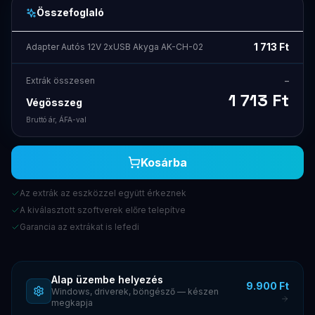
Összefoglaló
1 713
Ft
Adapter Autós 12V 2xUSB Akyga AK-CH-02
Extrák összesen
–
1 713
Ft
Végösszeg
Bruttó ár, ÁFA-val
Kosárba
Az extrák az eszközzel együtt érkeznek
A kiválasztott szoftverek előre telepítve
Garancia az extrákat is lefedi
Alap üzembe helyezés
9.900 Ft
Windows, driverek, böngésző — készen
megkapja