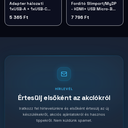
Adapter hálozati
Fordító Slimport/MyDP
1xUSB-A + 1xUSB-C
- HDMI+ USB Micro-B
Vention 2x30W GaN
Delock 65468
5 365 Ft
7 796 Ft
FEQW0-EU
HÍRLEVÉL
Értesülj elsőként az akciókról
Iratkozz fel hírlevelünkre és elsőként értesülj az új
készülékekről, akciós ajánlatokról és hasznos
tippekről. Nem küldünk spamet.