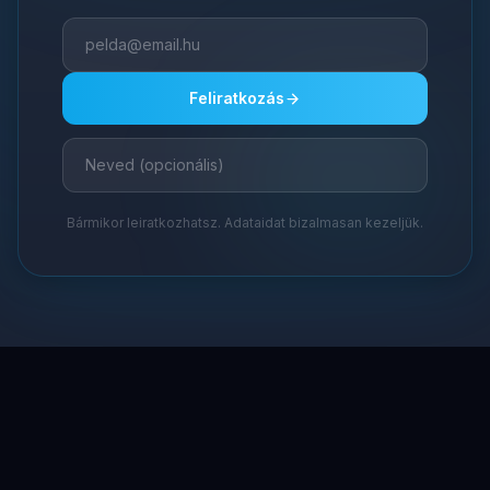
Feliratkozás
Bármikor leiratkozhatsz. Adataidat bizalmasan kezeljük.