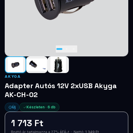
Blog
Szolgáltatások
Támogatás
Új termékek
ÚJ
Keresés
Vásárlás
AKYGA
Adapter Autós 12V 2xUSB Akyga
AK-CH-02
Új
Készleten ·
6
db
1 713 Ft
Bruttó ár, tartalmazza a 27% ÁFÁ-t · Nettó:
1 349 Ft