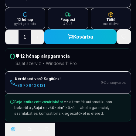
12 hónap
Foxpost
Töltő
gyári garancia
& GLS
mellékelve
−
+
Kosárba
1
🛡️
12 hónap
alapgarancia
Saját szerviz • Windows 11 Pro
Kérdésed van? Segítünk!
Dunaújváros
+36 70 940 0131
Bejelentkezett vásárlóként
ez a termék automatikusan
bekerül a
„Saját eszközeim"
közé — ahol a garanciát,
számlákat és kompatibilis kiegészítőket is eléred.