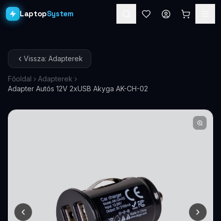
Laptop
System
Laptopok
Vissza: Adapterek
Asztali PC-k
Főoldal
Adapterek
Adapter Autós 12V 2xUSB Akyga AK-CH-02
Workstation
PRO
Monitorok
Dokkolók
Kiegészítők
Akciók
Ajándékkártya