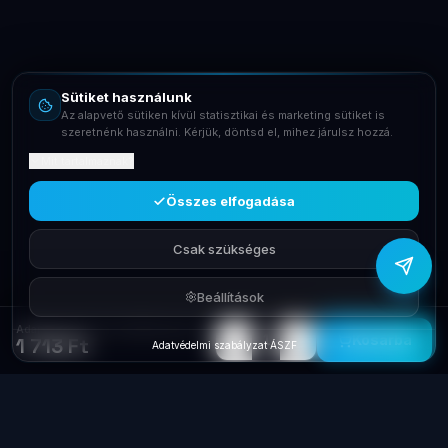
Email
info@laptopsystem.hu
Sütiket használunk
Telefon
Az alapvető sütiken kívül statisztikai és marketing sütiket is
+36709400131
szeretnénk használni. Kérjük, döntsd el, mihez járulsz hozzá.
Mit tartalmaznak?
Viber
Írj Viberen
Összes elfogadása
Csak szükséges
Beállítások
Adapter Autós 12V 2xUSB Akyga AK-CH-02
−
+
1
Kosárba
1 713 Ft
Adatvédelmi szabályzat
·
ÁSZF
Laptop
System
.hu