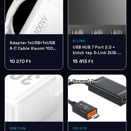
D-LINK
Adapter 1xUSB+1xUSB
USB HUB 7 Port 2.0 +
A-C Cable Xiaomi 100W
külső táp D-Link DUB-
ChargingComboBHR095VEU
H7
10 270 Ft
15 413 Ft
VENTION
DELOCK