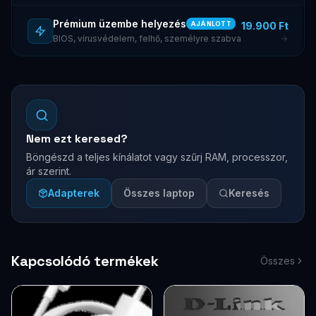
Prémium üzembe helyezés
19.900 Ft
AJÁNLOTT
BIOS, vírusvédelem, felhő, személyre szabva
Nem ezt keresed?
Böngészd a teljes kínálatot vagy szűrj RAM, processzor,
ár szerint.
Adapterek
Összes laptop
Keresés
Kapcsolódó termékek
Összes