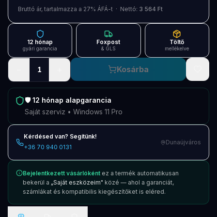
Blog
Bruttó ár, tartalmazza a 27% ÁFÁ-t · Nettó:
3 564 Ft
Szolgáltatások
12 hónap
Foxpost
Töltő
Támogatás
gyári garancia
& GLS
mellékelve
−
+
Kosárba
1
Új termékek
ÚJ
Keresés
Vásárlás
🛡️
12 hónap
alapgarancia
Saját szerviz • Windows 11 Pro
Kérdésed van? Segítünk!
Dunaújváros
+36 70 940 0131
Bejelentkezett vásárlóként
ez a termék automatikusan
bekerül a
„Saját eszközeim"
közé — ahol a garanciát,
számlákat és kompatibilis kiegészítőket is eléred.