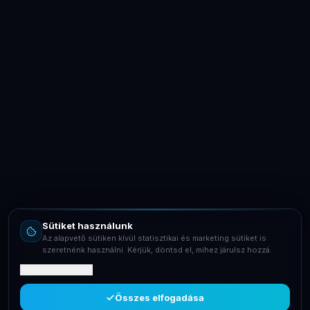
LaptopSystem Support
Segítünk! Írj vagy hívj minket.
Online – általában gyorsan válaszolunk
Email
info@laptopsystem.hu
Sütiket használunk
Telefon
Az alapvető sütiken kívül statisztikai és marketing sütiket is
+36709400131
szeretnénk használni. Kérjük, döntsd el, mihez járulsz hozzá.
Mit tartalmaznak?
Viber
Írj Viberen
Összes elfogadása