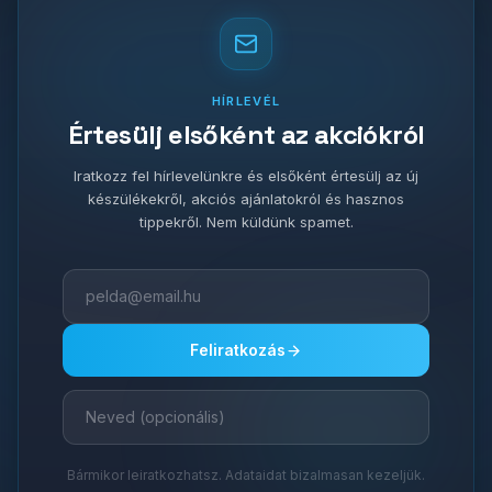
HÍRLEVÉL
Értesülj elsőként az akciókról
Iratkozz fel hírlevelünkre és elsőként értesülj az új
készülékekről, akciós ajánlatokról és hasznos
tippekről. Nem küldünk spamet.
Feliratkozás
Bármikor leiratkozhatsz. Adataidat bizalmasan kezeljük.