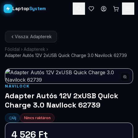
Laptop
System
Laptopok
Vissza: Adapterek
Asztali PC-k
Főoldal
Adapterek
Adapter Autós 12V 2xUSB Quick Charge 3.0 Navilock 62739
Workstation
PRO
Monitorok
Dokkolók
NAVILOCK
Adapter Autós 12V 2xUSB Quick
Kiegészítők
Charge 3.0 Navilock 62739
Akciók
Új
Nincs raktáron
Ajándékkártya
4 526 Ft