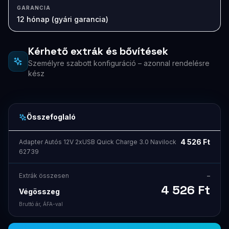
GARANCIA
12 hónap (gyári garancia)
Kérhető extrák és bővítések
Személyre szabott konfiguráció – azonnal rendelésre
kész
Összefoglaló
4 526
Ft
Adapter Autós 12V 2xUSB Quick Charge 3.0 Navilock
62739
Extrák összesen
–
4 526
Ft
Végösszeg
Bruttó ár, ÁFA-val