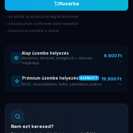
Kosárba
Az extrák az eszközzel együtt érkeznek
A kiválasztott szoftverek előre telepítve
Garancia az extrákat is lefedi
Alap üzembe helyezés
9.900 Ft
Windows, driverek, böngésző — készen
megkapja
Prémium üzembe helyezés
19.900 Ft
AJÁNLOTT
BIOS, vírusvédelem, felhő, személyre szabva
Nem ezt keresed?