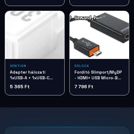
VENTION
DELOCK
Adapter hálozati
Fordító Slimport/MyDP
1xUSB-A + 1xUSB-C
- HDMI+ USB Micro-B
Vention 2x30W GaN
Delock 65468
5 365 Ft
7 796 Ft
FEQW0-EU