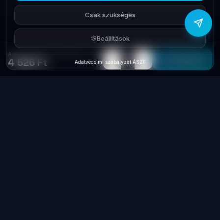
Csak szükséges
Beállítások
Adapter Autós 12V 2xUSB Quick Charge 3.0 Navilock 62739
−
+
1
Elfogyott
4 526 Ft
Adatvédelmi szabályzat
·
ÁSZF
Laptop
System
.hu
Minőségi használt üzleti laptopok, bevizsgálva
és garanciával. Foxpost és GLS szállítás,
személyes átvétel Dunaújvárosban.
+36 70 940 0131
info@laptopsystem.hu
Dunaújváros – személyes átvétel