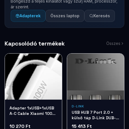
Böngészd a teljes kínálatot vagy szűrj RAM, processzor,
ár szerint.
Adapterek
Összes laptop
Keresés
Kapcsolódó termékek
Összes
D-LINK
Adapter 1xUSB+1xUSB
USB HUB 7 Port 2.0 +
A-C Cable Xiaomi 100W
külső táp D-Link DUB-
ChargingComboBHR095VEU
H7
10 270 Ft
15 413 Ft