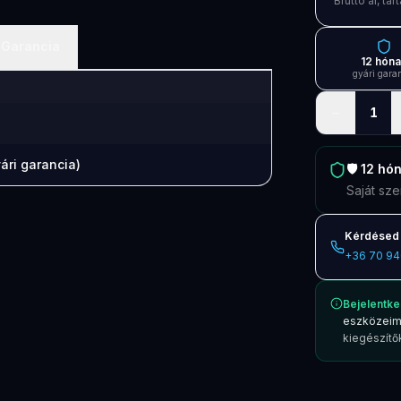
Bruttó ár, t
Garancia
12 hón
gyári gara
−
1
ári garancia)
🛡️
12 hó
Saját sze
Kérdésed 
+36 70 94
Bejelentke
eszközeim
kiegészítők