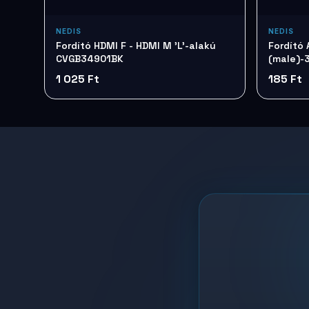
NEDIS
NEDIS
Fordító HDMI F - HDMI M 'L'-alakú
Fordító
CVGB34901BK
(male)-
CAGP23
1 025 Ft
185 Ft