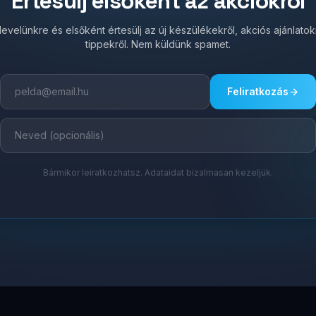
Értesülj elsőként az akciókról
írlevelünkre és elsőként értesülj az új készülékekről, akciós ajánlato
tippekről. Nem küldünk spamet.
Feliratkozás
Bármikor leiratkozhatsz. Adataidat bizalmasan kezeljük.