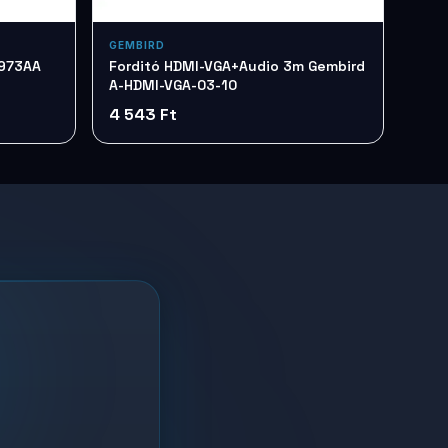
GEMBIRD
H973AA
Forditó HDMI-VGA+Audio 3m Gembird
A-HDMI-VGA-03-10
4 543 Ft