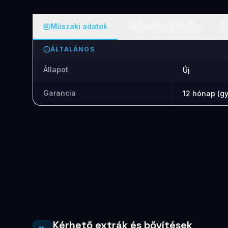
Műszaki adatok
Szállítás & fizetés
ÁLTALÁNOS
Állapot
Új
Garancia
12 hónap (gy
Kérhető extrák és bővítések