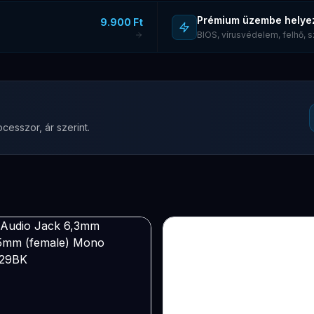
Prémium üzembe helye
9.900 Ft
BIOS, vírusvédelem, felhő,
cesszor, ár szerint.