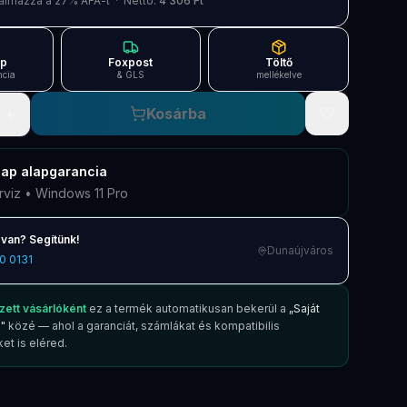
artalmazza a 27% ÁFÁ-t · Nettó:
4 306 Ft
ap
Foxpost
Töltő
ncia
& GLS
mellékelve
+
Kosárba
nap
alapgarancia
rviz • Windows 11 Pro
van? Segítünk!
Dunaújváros
0 0131
zett vásárlóként
ez a termék automatikusan bekerül a
„Saját
"
közé — ahol a garanciát, számlákat és kompatibilis
et is eléred.