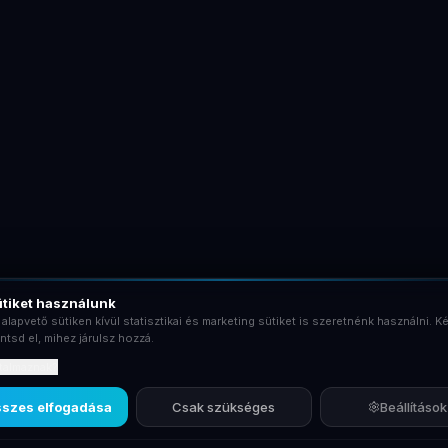
tiket használunk
 alapvető sütiken kívül statisztikai és marketing sütiket is szeretnénk használni. Ké
ntsd el, mihez járulsz hozzá.
rtalmaznak?
szes elfogadása
Csak szükséges
Beállítások