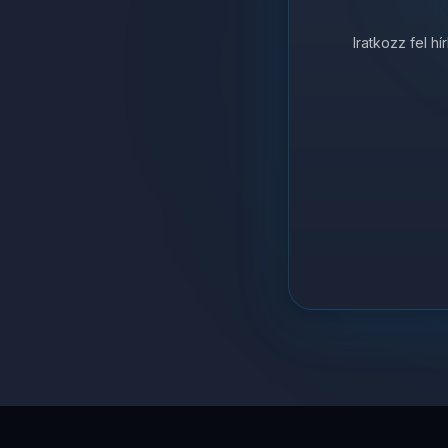
Iratkozz fel h