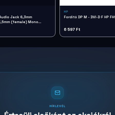
HP
 Audio Jack 6,3mm
Fordító DP M - DVI-D F HP F
3,5mm (female) Mono
929BK
6 597 Ft
HÍRLEVÉL