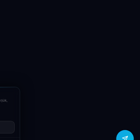
LaptopSystem Support
Segítünk! Írj vagy hívj minket.
Online – általában gyorsan válaszolunk
Email
info@laptopsystem.hu
Telefon
+36709400131
rjük,
Viber
Írj Viberen