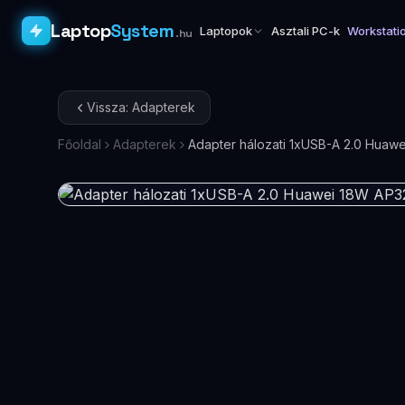
Laptop
System
Laptopok
Asztali PC-k
Workstati
.hu
Vissza: Adapterek
Főoldal
Adapterek
Adapter hálozati 1xUSB-A 2.0 Huaw