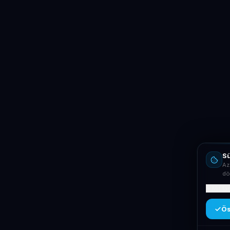
Sü
Az
dö
Mit ta
Ös