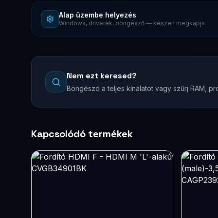
Alap üzembe helyezés
Windows, driverek, böngésző — készen megkapja
Nem ezt keresed?
Böngészd a teljes kínálatot vagy szűrj RAM, pro
Kapcsolódó termékek