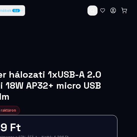
rmékek
ÚJ
r hálozati 1xUSB-A 2.0
i 18W AP32+ micro USB
1m
 raktáron
9 Ft