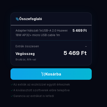
Összefoglaló
5 469
Ft
Adapter hálozati 1xUSB-A 2.0 Huawei
18W AP32+ micro USB cable 1m
Extrák összesen
–
5 469
Ft
Végösszeg
Bruttó ár, ÁFA-val
Kosárba
Az extrák az eszközzel együtt érkeznek
A kiválasztott szoftverek előre telepítve
Garancia az extrákat is lefedi