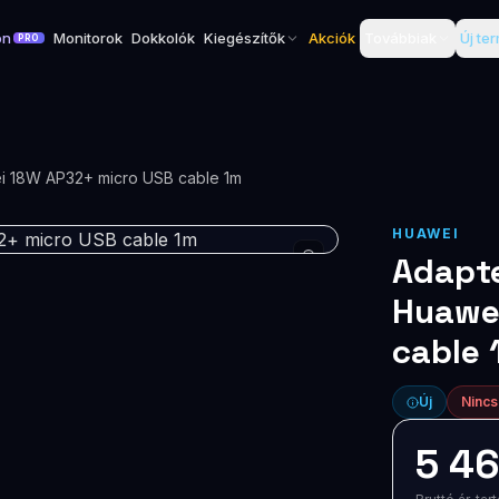
on
Monitorok
Dokkolók
Kiegészítők
Akciók
Továbbiak
Új te
PRO
ei 18W AP32+ micro USB cable 1m
HUAWEI
Adapte
Huawe
cable 
Új
Nincs
5 46