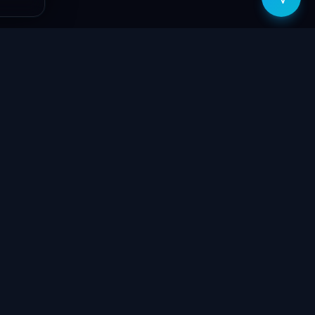
zítők
Támogatás
Jogi
ók
Szolgáltatások
Adatvédelmi
szabályzat
yűzetek
Ajándékkártya
ÁSZF
GY.I.K.
Kapcsolat
Garancia bejelentő
k
Elállási nyilatkozat
töltők
Kapcsolat
ve
Szállítás & Fizetés
Garanciális feltételek
látorok
Blog
 megtekintése
Rólunk