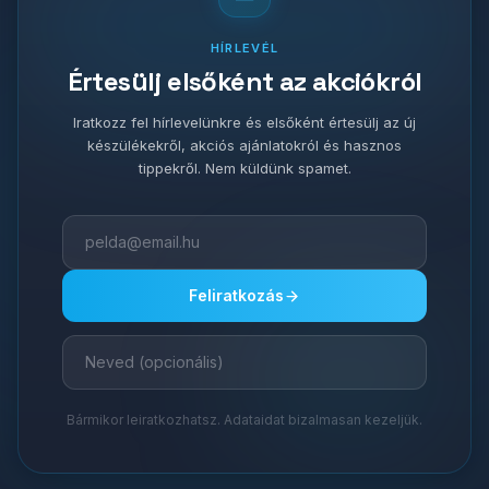
HÍRLEVÉL
Értesülj elsőként az akciókról
Iratkozz fel hírlevelünkre és elsőként értesülj az új
készülékekről, akciós ajánlatokról és hasznos
tippekről. Nem küldünk spamet.
Feliratkozás
Bármikor leiratkozhatsz. Adataidat bizalmasan kezeljük.