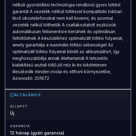
nélküli gyorstöltési technológia rendkívül gyors töltést
garantál A vezeték nélküli töltéssel kompatibilis tokban
lévő okostelefonokat nem kell kivenni, és azonnal
vezeték nélkül tölthetők A csatlakoztatott eszközök
automatikusan felismerésre kerülnek és optimálisan
feltöltődnek A készülékhez optimalizált töltési folyamat,
amely garantálja a maximális töltési sebességet Az
optimalizált töltési folyamat kíméli az akkumulátort, így
meghosszabbítja annak élettartamát A tetszetős
kialakítású asztali töltő jól néz ki és tökéletesen
illeszkedik minden irodai és otthoni környezetbe,
Azonosító: 201672
ÁLTALÁNOS
ÁLLAPOT
Új
GARANCIA
12 hónap (gyári garancia)