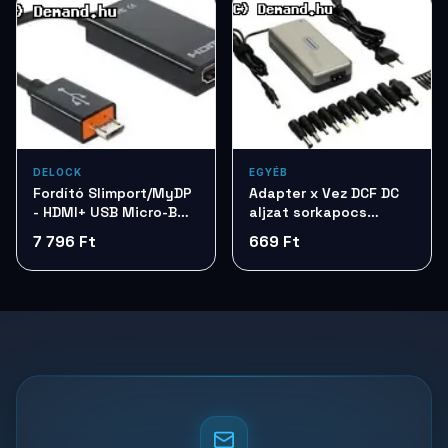
DELOCK
EGYÉB
Fordító Slimport/MyDP
Adapter x Vez DCF DC
- HDMI+ USB Micro-B
aljzat sorkapocs
Delock 65468
átalakító (PR-C09)
7 796 Ft
669 Ft