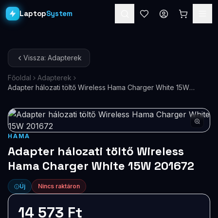
Laptop
System
Laptopok
Vissza: Adapterek
Asztali PC-k
Főoldal
Adapterek
Adapter hálozati töltő Wireless Hama Charger White 15W
Workstation
PRO
201672
Monitorok
Dokkolók
HAMA
Adapter hálozati töltő Wireless
Kiegészítők
Hama Charger White 15W 201672
Akciók
Új
Nincs raktáron
Ajándékkártya
14 573 Ft