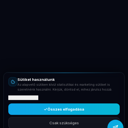
LaptopSystem Support
Segítünk! Írj vagy hívj minket.
Online – általában gyorsan válaszolunk
Email
info@laptopsystem.hu
Sütiket használunk
Telefon
Az alapvető sütiken kívül statisztikai és marketing sütiket is
+36709400131
szeretnénk használni. Kérjük, döntsd el, mihez járulsz hozzá.
Mit tartalmaznak?
Viber
Írj Viberen
Összes elfogadása
Csak szükséges