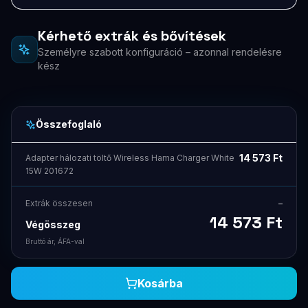
Kérhető extrák és bővítések
Személyre szabott konfiguráció – azonnal rendelésre
kész
Összefoglaló
14 573
Ft
Adapter hálozati töltő Wireless Hama Charger White
15W 201672
Extrák összesen
–
14 573
Ft
Végösszeg
Bruttó ár, ÁFA-val
Kosárba