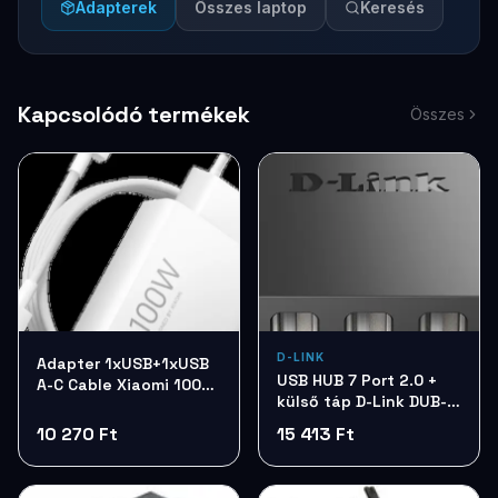
Adapterek
Összes laptop
Keresés
Kapcsolódó termékek
Összes
D-LINK
Adapter 1xUSB+1xUSB
USB HUB 7 Port 2.0 +
A-C Cable Xiaomi 100W
külső táp D-Link DUB-
ChargingComboBHR095VEU
H7
10 270 Ft
15 413 Ft