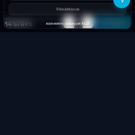
Beállítások
Adapter hálozati töltő Wireless Hama Charger White 15W 201672
−
+
1
Elfogyott
14 573 Ft
Adatvédelmi szabályzat
·
ÁSZF
Laptop
System
.hu
Minőségi használt üzleti laptopok, bevizsgálva
és garanciával. Foxpost és GLS szállítás,
személyes átvétel Dunaújvárosban.
+36 70 940 0131
info@laptopsystem.hu
Dunaújváros – személyes átvétel