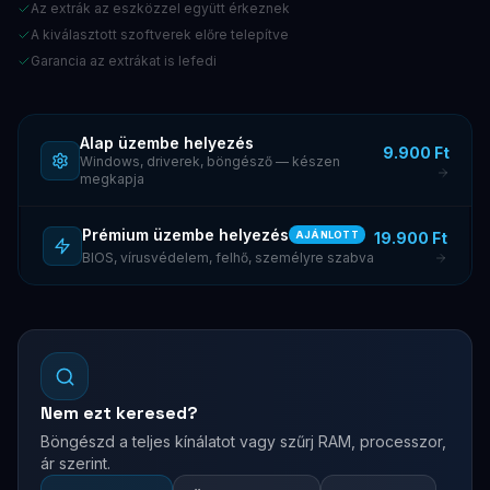
Az extrák az eszközzel együtt érkeznek
A kiválasztott szoftverek előre telepítve
Garancia az extrákat is lefedi
Alap üzembe helyezés
9.900 Ft
Windows, driverek, böngésző — készen
megkapja
Prémium üzembe helyezés
19.900 Ft
AJÁNLOTT
BIOS, vírusvédelem, felhő, személyre szabva
Nem ezt keresed?
Böngészd a teljes kínálatot vagy szűrj RAM, processzor,
ár szerint.