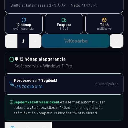
Blog
Bruttó ár, tartalmazza a 27% ÁFÁ-t · Nettó:
11 475 Ft
Szolgáltatások
12 hónap
Foxpost
Töltő
Támogatás
gyári garancia
& GLS
mellékelve
−
+
Kosárba
1
Új termékek
ÚJ
Keresés
Vásárlás
🛡️
12 hónap
alapgarancia
Saját szerviz • Windows 11 Pro
Kérdésed van? Segítünk!
Dunaújváros
+36 70 940 0131
Bejelentkezett vásárlóként
ez a termék automatikusan
bekerül a
„Saját eszközeim"
közé — ahol a garanciát,
számlákat és kompatibilis kiegészítőket is eléred.