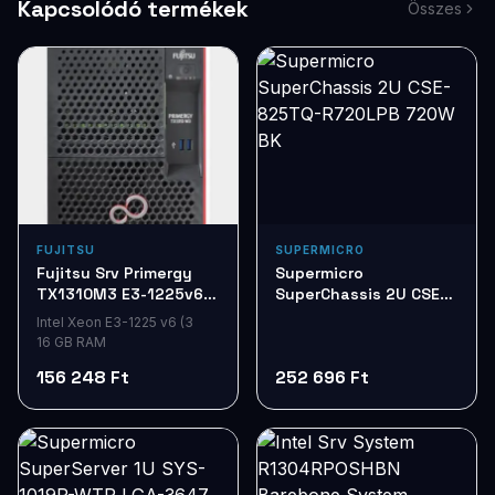
Kapcsolódó termékek
Összes
FUJITSU
SUPERMICRO
Fujitsu Srv Primergy
Supermicro
TX1310M3 E3-1225v6
SuperChassis 2U CSE-
3,3GHz 16G 2x2Tb HDD
825TQ-R720LPB 720W
Intel Xeon E3-1225 v6 (3
BK
16 GB RAM
156 248 Ft
252 696 Ft