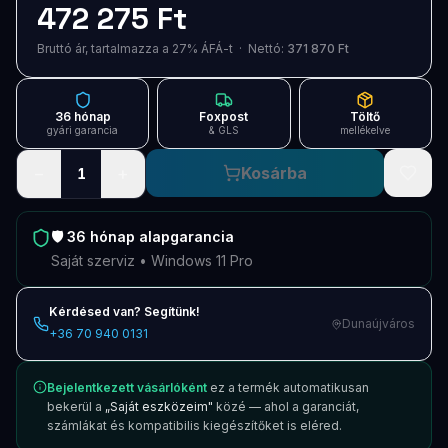
472 275 Ft
Blog
Bruttó ár, tartalmazza a 27% ÁFÁ-t · Nettó:
371 870 Ft
Szolgáltatások
Támogatás
36 hónap
Foxpost
Töltő
gyári garancia
& GLS
mellékelve
Új termékek
ÚJ
−
+
Kosárba
1
Keresés
Vásárlás
🛡️
36 hónap
alapgarancia
Saját szerviz • Windows 11 Pro
Kérdésed van? Segítünk!
Dunaújváros
+36 70 940 0131
Bejelentkezett vásárlóként
ez a termék automatikusan
bekerül a
„Saját eszközeim"
közé — ahol a garanciát,
számlákat és kompatibilis kiegészítőket is eléred.