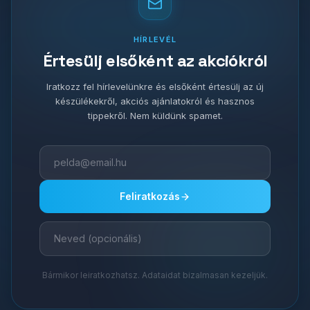
HÍRLEVÉL
Értesülj elsőként az akciókról
Iratkozz fel hírlevelünkre és elsőként értesülj az új
készülékekről, akciós ajánlatokról és hasznos
tippekről. Nem küldünk spamet.
Feliratkozás
Bármikor leiratkozhatsz. Adataidat bizalmasan kezeljük.