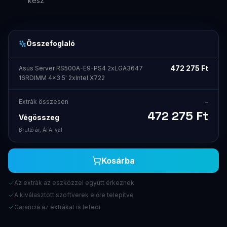
kész
Összefoglaló
472 275
Ft
Asus Server RS500A-E9-PS4 2xLGA3647
16RDIMM 4x3.5' 2xIntel X722
Extrák összesen
–
472 275
Ft
Végösszeg
Bruttó ár, ÁFA-val
Kosárba
Az extrák az eszközzel együtt érkeznek
A kiválasztott szoftverek előre telepítve
Garancia az extrákat is lefedi