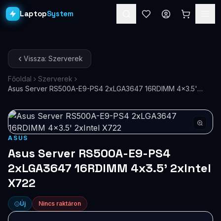
Laptop
System
Laptopok
Vissza: Szerverek
Asztali PC-k
Főoldal
Szerverek
Asus Server RS500A-E9-PS4 2xLGA3647 16RDIMM 4x3.5'
Workstation
PRO
2xIntel X722
Monitorok
Dokkolók
ASUS
Asus Server RS500A-E9-PS4
Kiegészítők
2xLGA3647 16RDIMM 4x3.5' 2xIntel
X722
Akciók
Ajándékkártya
Új
Nincs raktáron