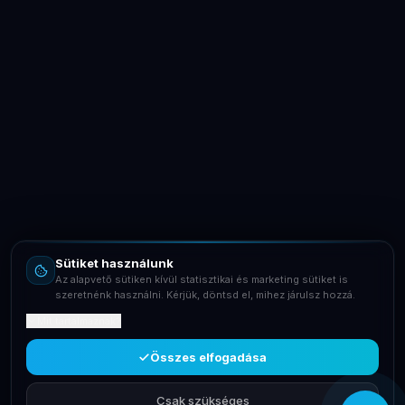
LaptopSystem Support
Segítünk! Írj vagy hívj minket.
Online – általában gyorsan válaszolunk
Email
info@laptopsystem.hu
Sütiket használunk
Telefon
Az alapvető sütiken kívül statisztikai és marketing sütiket is
+36709400131
szeretnénk használni. Kérjük, döntsd el, mihez járulsz hozzá.
Mit tartalmaznak?
Viber
Írj Viberen
Összes elfogadása
Csak szükséges