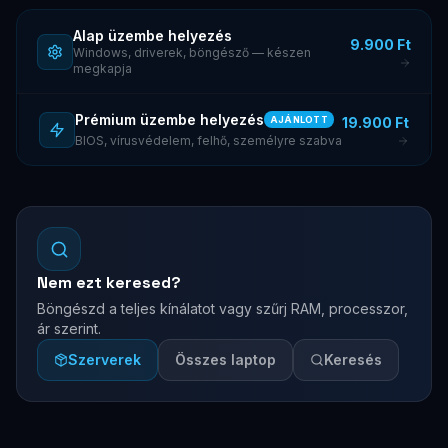
Alap üzembe helyezés
9.900 Ft
Windows, driverek, böngésző — készen
megkapja
Prémium üzembe helyezés
19.900 Ft
AJÁNLOTT
BIOS, vírusvédelem, felhő, személyre szabva
Nem ezt keresed?
Böngészd a teljes kínálatot vagy szűrj RAM, processzor,
ár szerint.
Szerverek
Összes laptop
Keresés