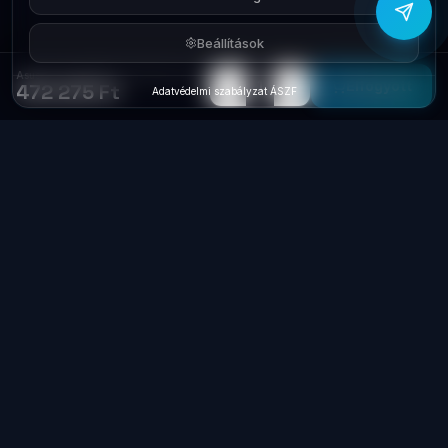
Beállítások
Asus Server RS500A-E9-PS4 2xLGA3647 16RDIMM 4x3.5' 2xIntel X722
−
+
1
Elfogyott
472 275 Ft
Adatvédelmi szabályzat
·
ÁSZF
Laptop
System
.hu
Minőségi használt üzleti laptopok, bevizsgálva
és garanciával. Foxpost és GLS szállítás,
személyes átvétel Dunaújvárosban.
+36 70 940 0131
info@laptopsystem.hu
Dunaújváros – személyes átvétel