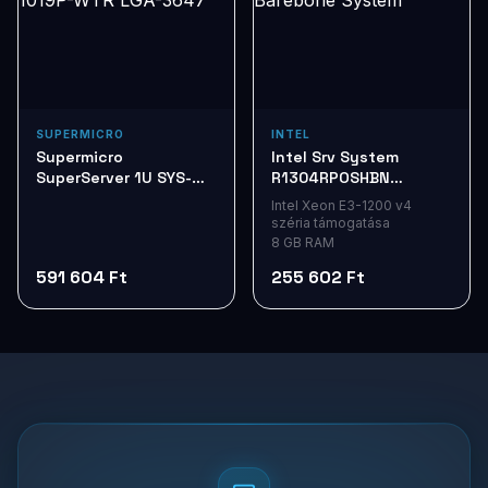
SUPERMICRO
INTEL
Supermicro
Intel Srv System
SuperServer 1U SYS-
R1304RPOSHBN
1019P-WTR LGA-3647
Barebone System
Intel Xeon E3-1200 v4
széria támogatása
8 GB RAM
591 604 Ft
255 602 Ft