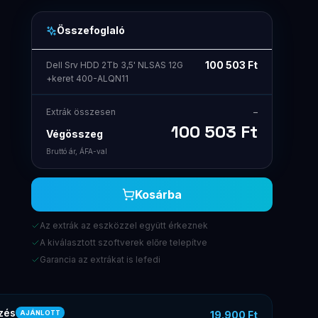
Összefoglaló
100 503
Ft
Dell Srv HDD 2Tb 3,5' NLSAS 12G
+keret 400-ALQN11
Extrák összesen
–
100 503
Ft
Végösszeg
Bruttó ár, ÁFA-val
Kosárba
Az extrák az eszközzel együtt érkeznek
A kiválasztott szoftverek előre telepítve
Garancia az extrákat is lefedi
zés
19.900 Ft
AJÁNLOTT