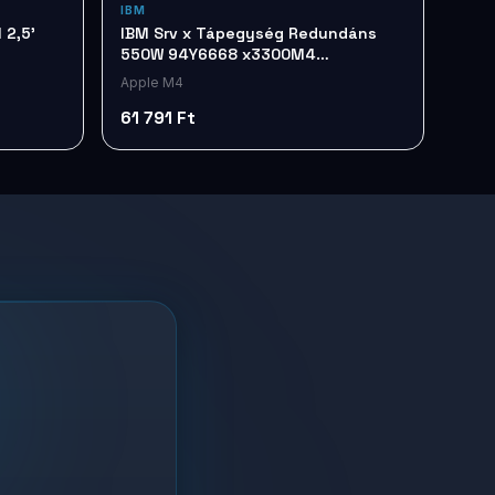
IBM
 2,5'
IBM Srv x Tápegység Redundáns
550W 94Y6668 x3300M4
x35xx/3650 M4
Apple M4
61 791 Ft