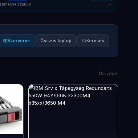
 személyre szabva
Szerverek
Összes laptop
Keresés
Összes