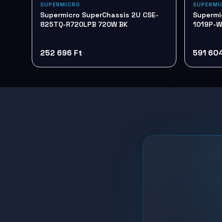
SUPERMICRO
SUPERMI
Supermicro SuperChassis 2U CSE-
Supermi
825TQ-R720LPB 720W BK
1019P-W
252 696 Ft
591 604