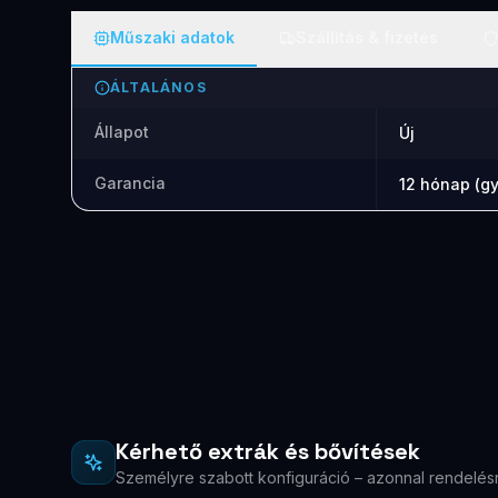
Műszaki adatok
Szállítás & fizetés
ÁLTALÁNOS
Állapot
Új
Garancia
12 hónap (gy
Kérhető extrák és bővítések
Személyre szabott konfiguráció – azonnal rendelés