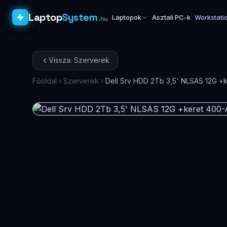
Laptop
System
Laptopok
Asztali PC-k
Workstati
.hu
Vissza: Szerverek
Főoldal
Szerverek
Dell Srv HDD 2Tb 3,5' NLSAS 