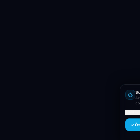
Sü
Az
dö
Mit ta
Ös