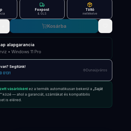
ap
Foxpost
Töltő
ncia
& GLS
mellékelve
+
Kosárba
nap
alapgarancia
rviz • Windows 11 Pro
van? Segítünk!
Dunaújváros
0 0131
zett vásárlóként
ez a termék automatikusan bekerül a
„Saját
"
közé — ahol a garanciát, számlákat és kompatibilis
et is eléred.