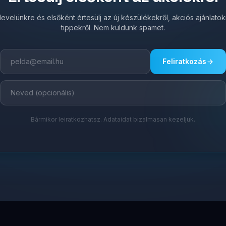
írlevelünkre és elsőként értesülj az új készülékekről, akciós ajánlato
tippekről. Nem küldünk spamet.
Feliratkozás
Bármikor leiratkozhatsz. Adataidat bizalmasan kezeljük.