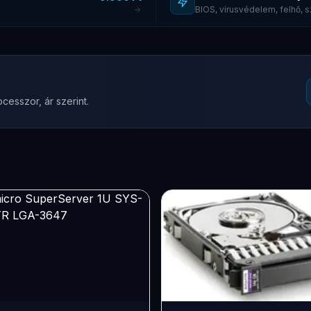
BIOS, vírusvédelem, felhő,
cesszor, ár szerint.