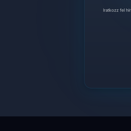
Iratkozz fel h