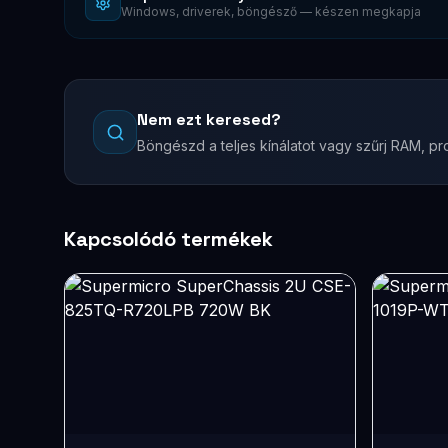
Windows, driverek, böngésző — készen megkapja
Nem ezt keresed?
Böngészd a teljes kínálatot vagy szűrj RAM, pro
Kapcsolódó termékek