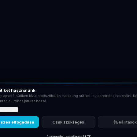
tiket használunk
 alapvető sütiken kívül statisztikai és marketing sütiket is szeretnénk használni. Ké
ntsd el, mihez járulsz hozzá.
rtalmaznak?
szes elfogadása
Csak szükséges
Beállítások
Adatvédelmi szabályzat
·
ÁSZF