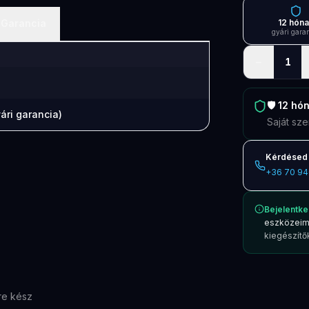
Garancia
12 hón
gyári gara
−
1
🛡️
12 hó
ári garancia)
Saját sze
Kérdésed 
+36 70 94
Bejelentke
eszközeim
kiegészítők
re kész