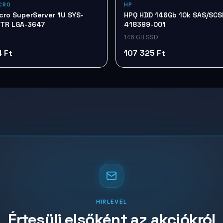
CRO
HP
cro SuperServer 1U SYS-
HPQ HDD 146Gb 10k SAS/SCSI
TR LGA-3647
418399-001
146 GB SSD
 Ft
107 325 Ft
HÍRLEVÉL
Értesülj elsőként az akciókról