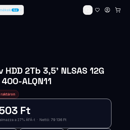
rmékek
ÚJ
rv HDD 2Tb 3,5' NLSAS 12G
t 400-ALQN11
 raktáron
503 Ft
artalmazza a 27% ÁFÁ-t · Nettó:
79 136 Ft