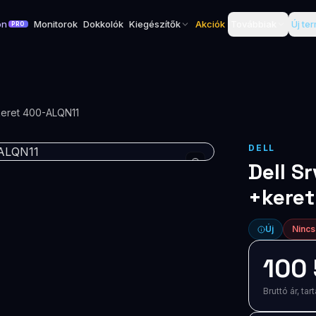
on
Monitorok
Dokkolók
Kiegészítők
Akciók
Továbbiak
Új te
PRO
12G +keret 400-ALQN11
DELL
Dell S
+kere
Új
Nincs
100 
Bruttó ár, t