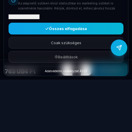
Az alapvető sütiken kívül statisztikai és marketing sütiket is
+36709400131
szeretnénk használni. Kérjük, döntsd el, mihez járulsz hozzá.
Mit tartalmaznak?
Viber
Írj Viberen
Összes elfogadása
Csak szükséges
Beállítások
Dell Srv PE R550 No CPu ,No RAM, No Disk H755 iD9
−
+
1
Elfogyott
763 054 Ft
Adatvédelmi szabályzat
·
ÁSZF
Laptop
System
.hu
Minőségi használt üzleti laptopok, bevizsgálva
és garanciával. Foxpost és GLS szállítás,
személyes átvétel Dunaújvárosban.