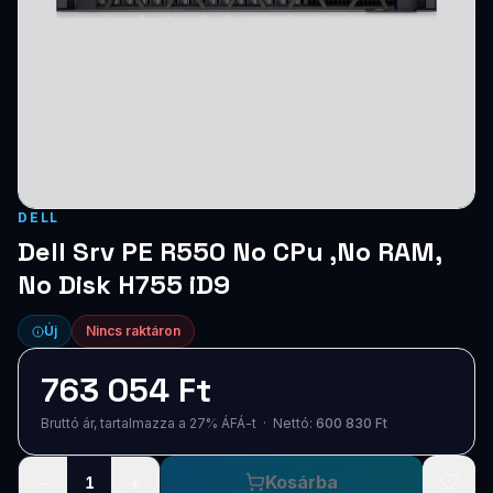
Blog
Szolgáltatások
Támogatás
Új termékek
ÚJ
DELL
Keresés
Vásárlás
Dell Srv PE R550 No CPu ,No RAM,
No Disk H755 iD9
Új
Nincs raktáron
763 054 Ft
Bruttó ár, tartalmazza a 27% ÁFÁ-t · Nettó:
600 830 Ft
−
+
Kosárba
1