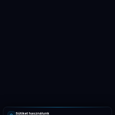
LaptopSystem Support
Segítünk! Írj vagy hívj minket.
Online – általában gyorsan válaszolunk
Email
info@laptopsystem.hu
Sütiket használunk
Telefon