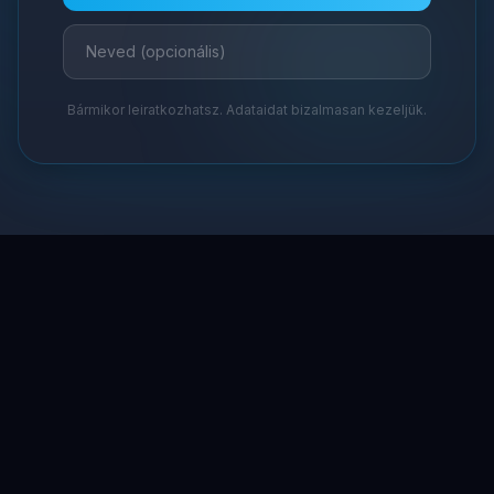
Bármikor leiratkozhatsz. Adataidat bizalmasan kezeljük.