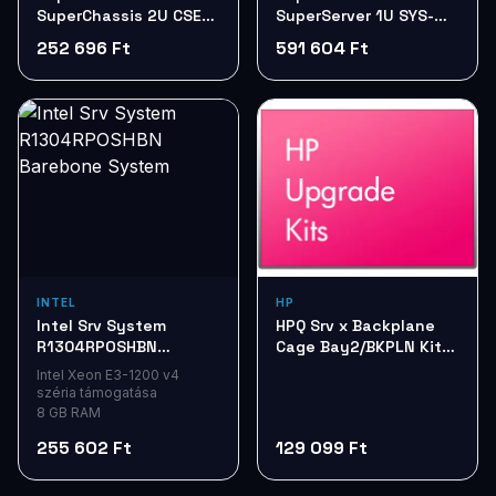
SuperChassis 2U CSE-
SuperServer 1U SYS-
825TQ-R720LPB 720W
1019P-WTR LGA-3647
252 696 Ft
591 604 Ft
BK
INTEL
HP
Intel Srv System
HPQ Srv x Backplane
R1304RPOSHBN
Cage Bay2/BKPLN Kit
Barebone System
768857-B21
Intel Xeon E3-1200 v4
széria támogatása
8 GB RAM
255 602 Ft
129 099 Ft