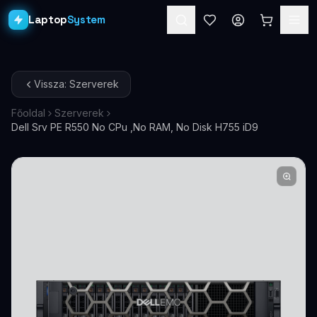
Laptop
System
Laptopok
Vissza: Szerverek
Asztali PC-k
Főoldal
Szerverek
Dell Srv PE R550 No CPu ,No RAM, No Disk H755 iD9
Workstation
PRO
Monitorok
Dokkolók
Kiegészítők
Akciók
Ajándékkártya