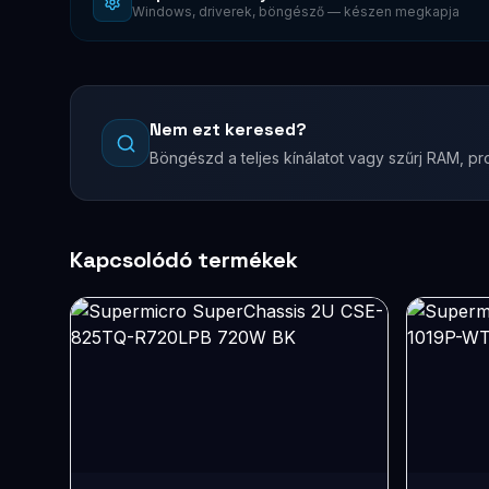
Windows, driverek, böngésző — készen megkapja
Nem ezt keresed?
Böngészd a teljes kínálatot vagy szűrj RAM, pro
Kapcsolódó termékek