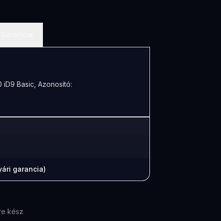
Garancia
 iD9 Basic, Azonosító:
ári garancia)
re kész