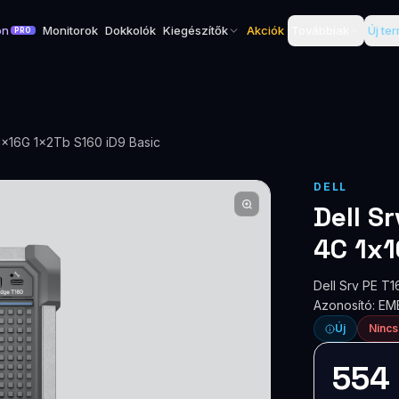
on
Monitorok
Dokkolók
Kiegészítők
Akciók
Továbbiak
Új te
PRO
1x16G 1x2Tb S160 iD9 Basic
DELL
Dell S
4C 1x1
Dell Srv PE T
Azonosító: E
Új
Nincs
554 