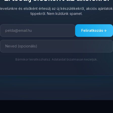
írlevelünkre és elsőként értesülj az új készülékekről, akciós ajánlato
tippekről. Nem küldünk spamet.
Feliratkozás
Bármikor leiratkozhatsz. Adataidat bizalmasan kezeljük.