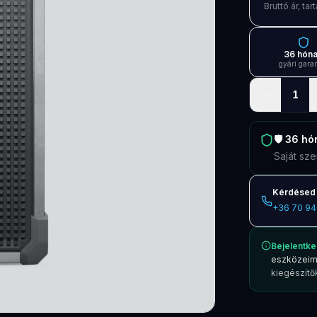
Bruttó ár, t
36 hón
gyári gara
−
1
🛡️
36 hó
Saját sze
Kérdésed 
+36 70 94
Bejelentke
eszközeim
kiegészítők