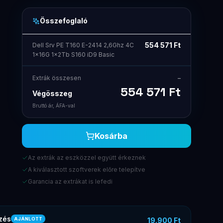
Összefoglaló
554 571
Ft
Dell Srv PE T160 E-2414 2,6Ghz 4C
1x16G 1x2Tb S160 iD9 Basic
Extrák összesen
–
554 571
Ft
Végösszeg
Bruttó ár, ÁFA-val
Kosárba
Az extrák az eszközzel együtt érkeznek
A kiválasztott szoftverek előre telepítve
Garancia az extrákat is lefedi
zés
19.900 Ft
AJÁNLOTT