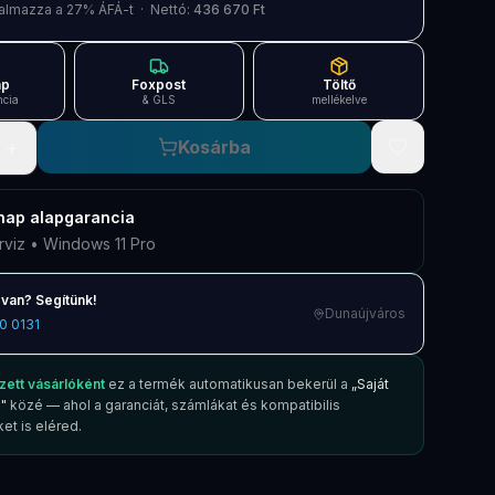
artalmazza a 27% ÁFÁ-t · Nettó:
436 670 Ft
ap
Foxpost
Töltő
ncia
& GLS
mellékelve
+
Kosárba
nap
alapgarancia
rviz • Windows 11 Pro
van? Segítünk!
Dunaújváros
0 0131
zett vásárlóként
ez a termék automatikusan bekerül a
„Saját
"
közé — ahol a garanciát, számlákat és kompatibilis
et is eléred.