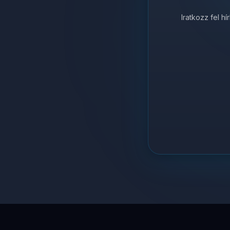
Iratkozz fel h