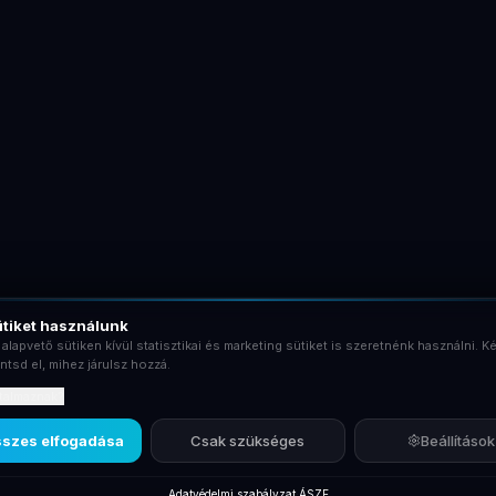
tiket használunk
 alapvető sütiken kívül statisztikai és marketing sütiket is szeretnénk használni. Ké
ntsd el, mihez járulsz hozzá.
rtalmaznak?
szes elfogadása
Csak szükséges
Beállítások
Adatvédelmi szabályzat
·
ÁSZF