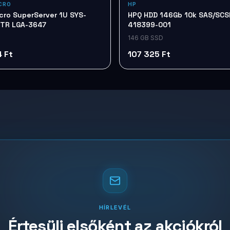
CRO
HP
cro SuperServer 1U SYS-
HPQ HDD 146Gb 10k SAS/SCSI
TR LGA-3647
418399-001
146 GB SSD
 Ft
107 325 Ft
HÍRLEVÉL
Értesülj elsőként az akciókról