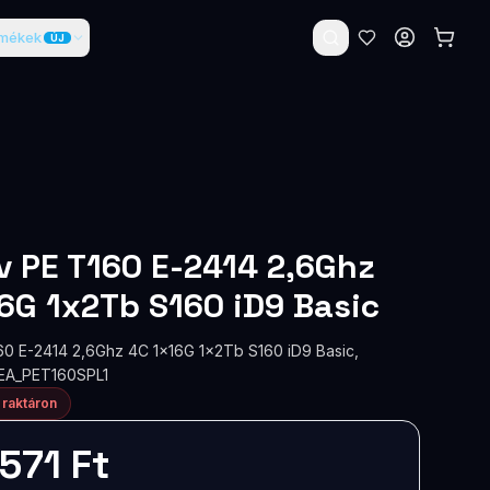
rmékek
ÚJ
rv PE T160 E-2414 2,6Ghz
6G 1x2Tb S160 iD9 Basic
160 E-2414 2,6Ghz 4C 1x16G 1x2Tb S160 iD9 Basic,
MEA_PET160SPL1
 raktáron
571 Ft