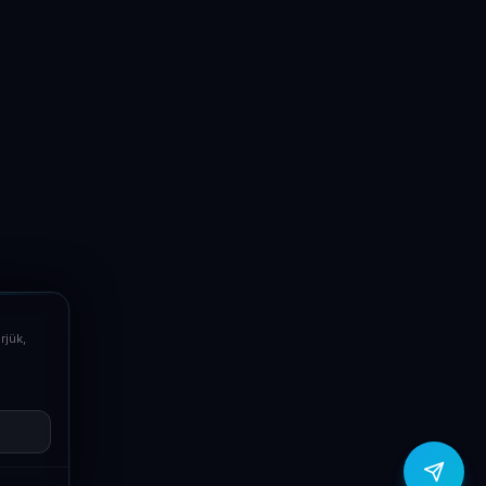
LaptopSystem Support
Segítünk! Írj vagy hívj minket.
Online – általában gyorsan válaszolunk
Email
info@laptopsystem.hu
Telefon
+36709400131
rjük,
Viber
Írj Viberen