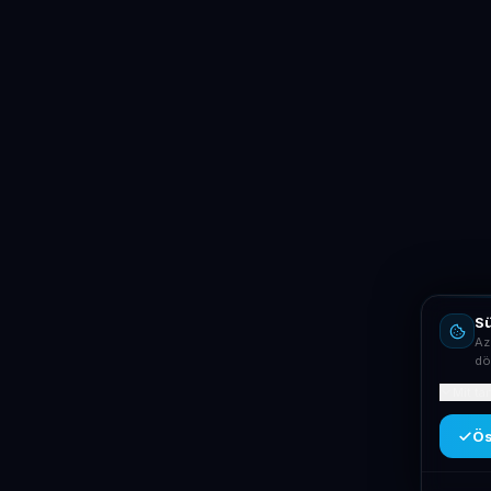
Sü
Az
dö
Mit ta
Ös