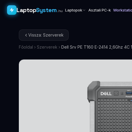
Laptop
System
Laptopok
Asztali PC-k
Workstati
.hu
Vissza: Szerverek
Főoldal
Szerverek
Dell Srv PE T160 E-2414 2,6Ghz 4C 