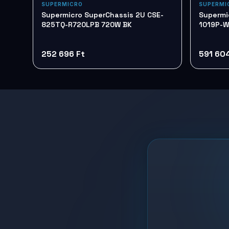
SUPERMICRO
SUPERMI
Supermicro SuperChassis 2U CSE-
Supermi
825TQ-R720LPB 720W BK
1019P-W
252 696 Ft
591 604