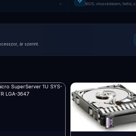
BIOS, vírusvédelem, felhő,
cesszor, ár szerint.