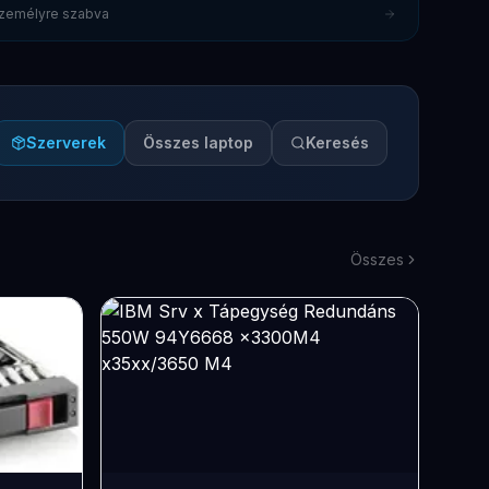
 személyre szabva
Szerverek
Összes laptop
Keresés
Összes