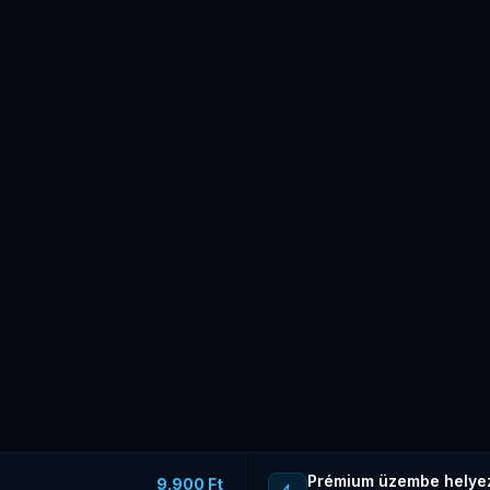
Prémium üzembe helye
9.900 Ft