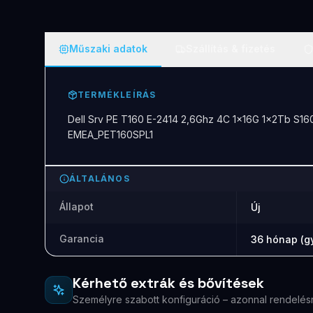
Műszaki adatok
Szállítás & fizetés
TERMÉKLEÍRÁS
Dell Srv PE T160 E-2414 2,6Ghz 4C 1x16G 1x2Tb S160
EMEA_PET160SPL1
ÁLTALÁNOS
Állapot
Új
Garancia
36 hónap (gy
Kérhető extrák és bővítések
Személyre szabott konfiguráció – azonnal rendelés