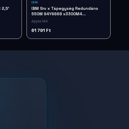
IBM
 2,5'
IBM Srv x Tápegység Redundáns
550W 94Y6668 x3300M4
x35xx/3650 M4
Apple M4
61 791 Ft