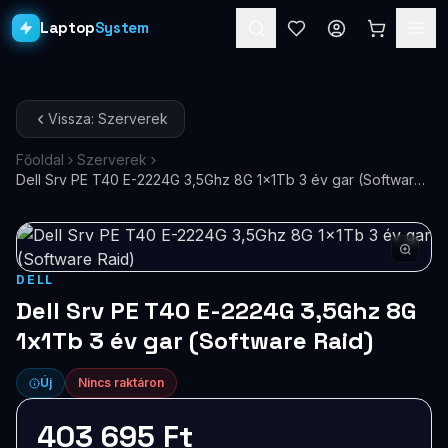
Laptop
System
Laptopok
Vissza: Szerverek
Asztali PC-k
Főoldal
Szerverek
Dell Srv PE T40 E-2224G 3,5Ghz 8G 1x1Tb 3 év gar (Software
Workstation
PRO
Raid)
Monitorok
Dokkolók
DELL
Dell Srv PE T40 E-2224G 3,5Ghz 8G
Kiegészítők
1x1Tb 3 év gar (Software Raid)
Akciók
Új
Nincs raktáron
Ajándékkártya
403 695 Ft