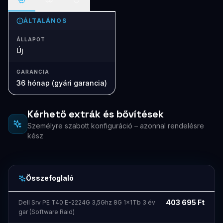
ÁLTALÁNOS
ÁLLAPOT
Új
GARANCIA
36 hónap (gyári garancia)
Kérhető extrák és bővítések
Személyre szabott konfiguráció – azonnal rendelésre
kész
Összefoglaló
403 695
Ft
Dell Srv PE T40 E-2224G 3,5Ghz 8G 1x1Tb 3 év
gar (Software Raid)