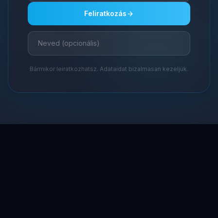
Feliratkozás
Bármikor leiratkozhatsz. Adataidat bizalmasan kezeljük.