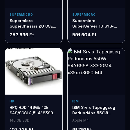
SUPERMICRO
SUPERMICRO
Supermicro
Supermicro
SuperChassis 2U CSE-
SuperServer 1U SYS-
825TQ-R720LPB 720W
1019P-WTR LGA-3647
252 696 Ft
591 604 Ft
BK
HP
IBM
HPQ HDD 146Gb 10k
IBM Srv x Tápegység
SAS/SCSI 2,5' 418399-
Redundáns 550W
001
94Y6668 x3300M4
146 GB SSD
Apple M4
x35xx/3650 M4
107 325 Ft
61 791 Ft