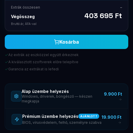
Extrák összesen
–
403 695
Ft
Végösszeg
Bruttó ár, ÁFA-val
Kosárba
Az extrák az eszközzel együtt érkeznek
A kiválasztott szoftverek előre telepítve
Garancia az extrákat is lefedi
Alap üzembe helyezés
9.900 Ft
Windows, driverek, böngésző — készen
megkapja
Prémium üzembe helyezés
19.900 Ft
AJÁNLOTT
BIOS, vírusvédelem, felhő, személyre szabva