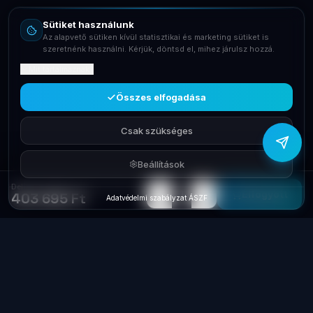
Sütiket használunk
Telefon
Az alapvető sütiken kívül statisztikai és marketing sütiket is
+36709400131
szeretnénk használni. Kérjük, döntsd el, mihez járulsz hozzá.
Mit tartalmaznak?
Viber
Írj Viberen
Összes elfogadása
Csak szükséges
Beállítások
Dell Srv PE T40 E-2224G 3,5Ghz 8G 1x1Tb 3 év gar (Software Raid)
−
+
1
Elfogyott
403 695 Ft
Adatvédelmi szabályzat
·
ÁSZF
Laptop
System
.hu
Minőségi használt üzleti laptopok, bevizsgálva
és garanciával. Foxpost és GLS szállítás,