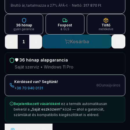
Blog
Bruttó ár, tartalmazza a 27% ÁFÁ-t · Nettó:
317 870 Ft
Szolgáltatások
36 hónap
Foxpost
Töltő
Támogatás
gyári garancia
& GLS
mellékelve
−
+
Kosárba
1
Új termékek
ÚJ
Keresés
Vásárlás
🛡️
36 hónap
alapgarancia
Saját szerviz • Windows 11 Pro
Kérdésed van? Segítünk!
Dunaújváros
+36 70 940 0131
Bejelentkezett vásárlóként
ez a termék automatikusan
bekerül a
„Saját eszközeim"
közé — ahol a garanciát,
számlákat és kompatibilis kiegészítőket is eléred.