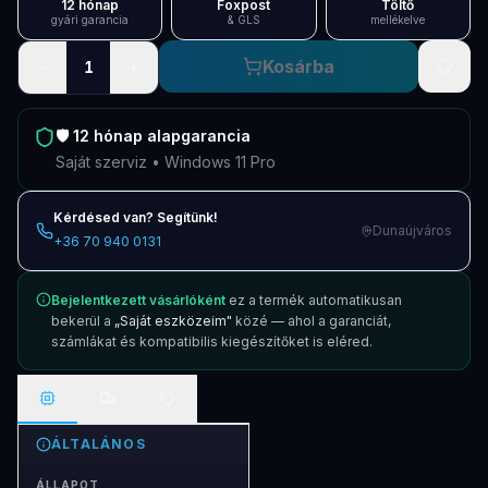
12 hónap
Foxpost
Töltő
gyári garancia
& GLS
mellékelve
−
+
Kosárba
1
🛡️
12 hónap
alapgarancia
Saját szerviz • Windows 11 Pro
Kérdésed van? Segítünk!
Dunaújváros
+36 70 940 0131
Bejelentkezett vásárlóként
ez a termék automatikusan
bekerül a
„Saját eszközeim"
közé — ahol a garanciát,
számlákat és kompatibilis kiegészítőket is eléred.
ÁLTALÁNOS
ÁLLAPOT