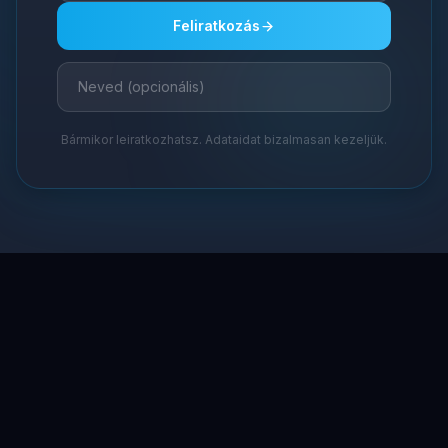
Feliratkozás
Bármikor leiratkozhatsz. Adataidat bizalmasan kezeljük.