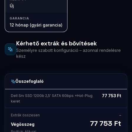
Új
GARANCIA
12 hónap (gyári garancia)
Kérhető extrák és bővítések
Személyre szabott konfiguráció – azonnal rendelésre
kész
Összefoglaló
77 753
Ft
Dell Srv SSD 120Gb 2,5' SATA 6Gbps +Hot-Plug
keret
Extrák összesen
–
77 753
Ft
Végösszeg
Bruttó ár, ÁFA-val