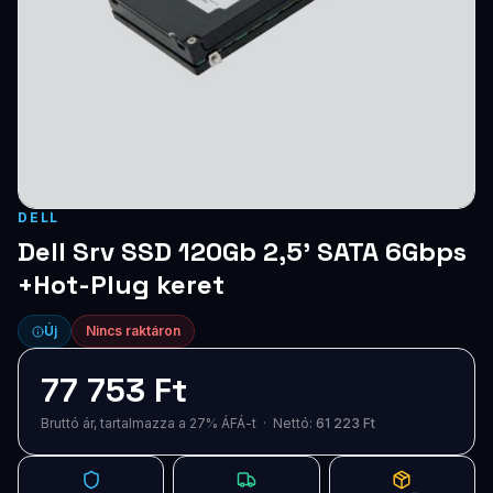
Blog
Szolgáltatások
Támogatás
Új termékek
ÚJ
DELL
Keresés
Vásárlás
Dell Srv SSD 120Gb 2,5' SATA 6Gbps
+Hot-Plug keret
Új
Nincs raktáron
77 753 Ft
Bruttó ár, tartalmazza a 27% ÁFÁ-t · Nettó:
61 223 Ft