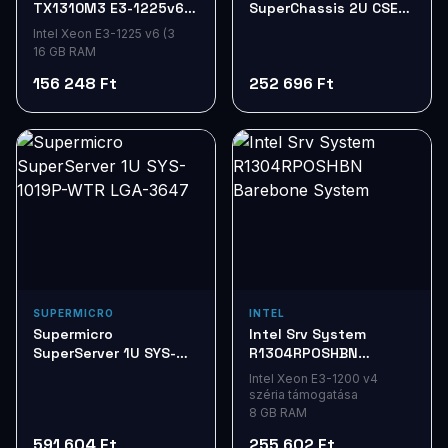
TX1310M3 E3-1225v6
SuperChassis 2U CSE-
3,3GHz 16G 2x2Tb HDD
825TQ-R720LPB 720W
Intel Xeon E3-1225 v6 (3
BK
16 GB RAM
156 248 Ft
252 696 Ft
SUPERMICRO
INTEL
Supermicro
Intel Srv System
SuperServer 1U SYS-
R1304RPOSHBN
1019P-WTR LGA-3647
Barebone System
Intel Xeon E3-1200 v4
széria támogatása
8 GB RAM
591 604 Ft
255 602 Ft