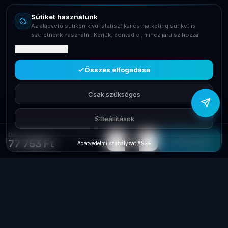
Sütiket használunk
Telefon
Az alapvető sütiken kívül statisztikai és marketing sütiket is
+36709400131
szeretnénk használni. Kérjük, döntsd el, mihez járulsz hozzá.
Mit tartalmaznak?
Viber
Írj Viberen
Összes elfogadása
Csak szükséges
Beállítások
Dell Srv SSD 120Gb 2,5' SATA 6Gbps +Hot-Plug keret
−
+
1
Elfogyott
77 753 Ft
Adatvédelmi szabályzat
·
ÁSZF
Laptop
System
.hu
Minőségi használt üzleti laptopok, bevizsgálva
és garanciával. Foxpost és GLS szállítás,