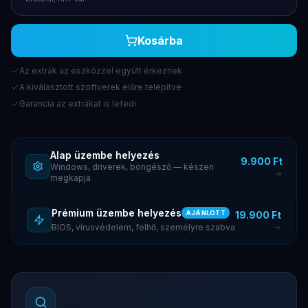
Kosárba
Az extrák az eszközzel együtt érkeznek
A kiválasztott szoftverek előre telepítve
Garancia az extrákat is lefedi
Alap üzembe helyezés
9.900 Ft
Windows, driverek, böngésző — készen
megkapja
Prémium üzembe helyezés
19.900 Ft
AJÁNLOTT
BIOS, vírusvédelem, felhő, személyre szabva