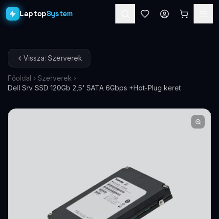
Laptop
System
Laptopok
Vissza: Szerverek
Asztali PC-k
Főoldal
Szerverek
Dell Srv SSD 120Gb 2,5' SATA 6Gbps +Hot-Plug keret
Workstation
PRO
Monitorok
Dokkolók
Kiegészítők
Akciók
Ajándékkártya