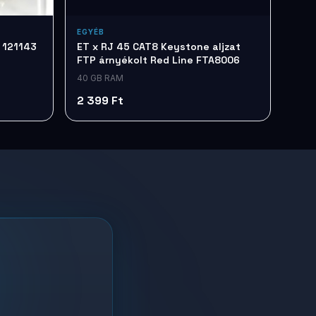
EGYÉB
 121143
ET x RJ 45 CAT8 Keystone aljzat
FTP árnyékolt Red Line FTA8006
40 GB RAM
2 399 Ft