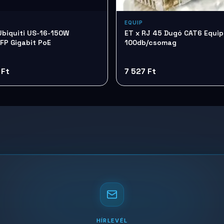
EQUIP
Ubiquiti US-16-150W
ET x RJ 45 Dugó CAT6 Equip
FP Gigabit PoE
100db/csomag
 Ft
7 527 Ft
HÍRLEVÉL