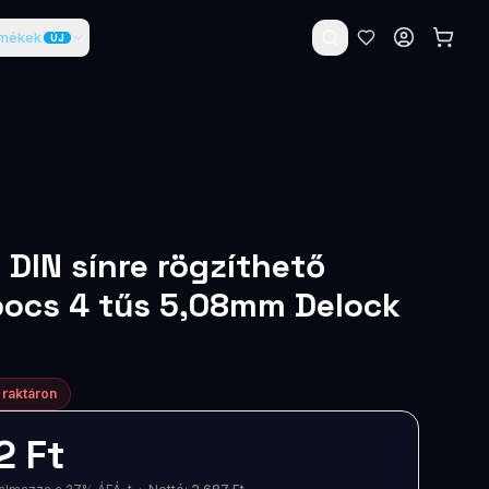
rmékek
ÚJ
 DIN sínre rögzíthető
ocs 4 tűs 5,08mm Delock
 raktáron
2 Ft