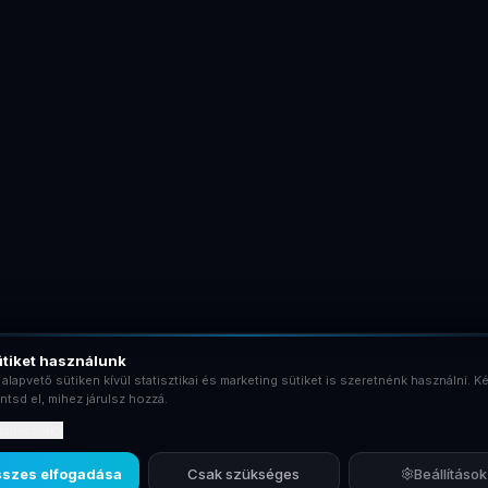
tiket használunk
 alapvető sütiken kívül statisztikai és marketing sütiket is szeretnénk használni. Ké
ntsd el, mihez járulsz hozzá.
rtalmaznak?
szes elfogadása
Csak szükséges
Beállítások