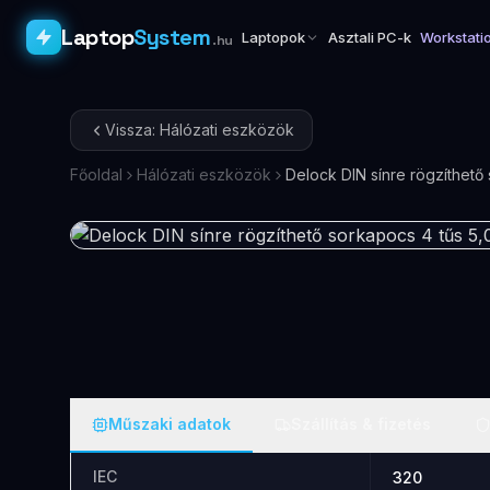
Laptop
System
Laptopok
Asztali PC-k
Workstati
.hu
Vissza: Hálózati eszközök
Főoldal
Hálózati eszközök
Delock DIN sínre rögzíthet
Műszaki adatok
Szállítás & fizetés
IEC
320