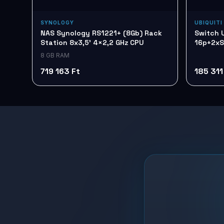
SYNOLOGY
UBIQUITI
NAS Synology RS1221+ (8Gb) Rack
Switch 
Station 8x3,5' 4×2,2 GHz CPU
16p+2xS
8 GB RAM
719 163 Ft
185 311