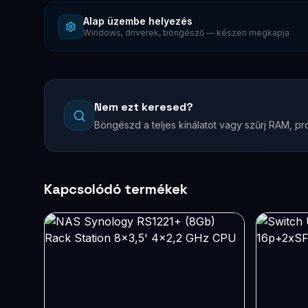
Alap üzembe helyezés
Windows, driverek, böngésző — készen megkapja
Nem ezt keresed?
Böngészd a teljes kínálatot vagy szűrj RAM, pro
Kapcsolódó termékek