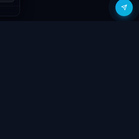
zítők
Támogatás
Jogi
ók
Szolgáltatások
Adatvédelmi
szabályzat
yűzetek
Ajándékkártya
ÁSZF
GY.I.K.
Kapcsolat
Garancia bejelentő
k
Elállási nyilatkozat
töltők
Kapcsolat
ve
Szállítás & Fizetés
Garanciális feltételek
látorok
Blog
 megtekintése
Rólunk