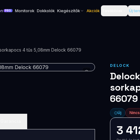
on
Monitorok
Dokkolók
Kiegészítők
Akciók
Továbbiak
Új te
PRO
ő sorkapocs 4 tűs 5,08mm Delock 66079
DELOCK
Delock
sorkap
66079
Új
Nincs
Garancia
3 41