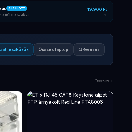
zés
19.900 Ft
AJÁNLOTT
 személyre szabva
zati eszközök
Összes laptop
Keresés
Összes