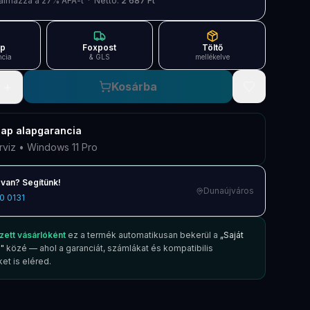
artalmazza a 27% ÁFÁ-t · Nettó:
2 687 Ft
ap
Foxpost
Töltő
ncia
& GLS
mellékelve
+
Kosárba
nap
alapgarancia
rviz • Windows 11 Pro
van? Segítünk!
Dunaújváros
0 0131
zett vásárlóként
ez a termék automatikusan bekerül a
„Saját
"
közé — ahol a garanciát, számlákat és kompatibilis
et is eléred.