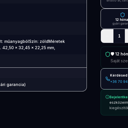
Bruttó ár, t
12 hón
gyári gara
−
1
t: műanyagbólSzín: zöldMéretek
. 42,50 x 32,45 x 22,25 mm,
🛡️
12 hó
Saját sze
Kérdésed 
+36 70 94
ári garancia)
Bejelentke
eszközeim
kiegészítők