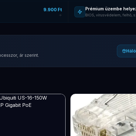
Prémium üzembe helye
9.900 Ft
BIOS, vírusvédelem, felhő,
Háló
cesszor, ár szerint.