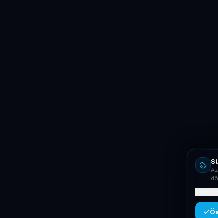
Sü
Az
dö
Mit ta
Ös