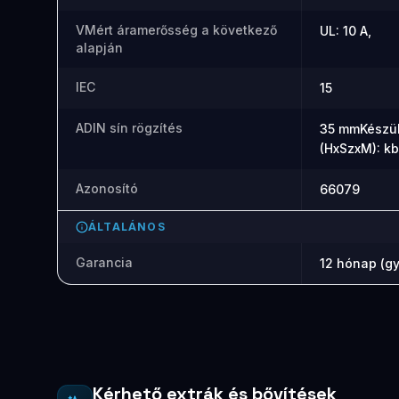
VMért áramerősség a következő
UL: 10 A,
alapján
IEC
15
ADIN sín rögzítés
35 mmKészül
(HxSzxM): kb
Azonosító
66079
ÁLTALÁNOS
Garancia
12 hónap (gy
Kérhető extrák és bővítések