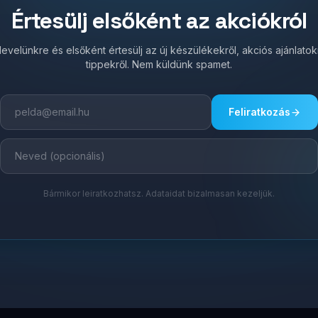
Értesülj elsőként az akciókról
írlevelünkre és elsőként értesülj az új készülékekről, akciós ajánlato
tippekről. Nem küldünk spamet.
Feliratkozás
Bármikor leiratkozhatsz. Adataidat bizalmasan kezeljük.