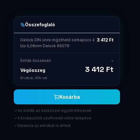
Összefoglaló
3 412
Ft
Delock DIN sínre rögzíthető sorkapocs 4
tűs 5,08mm Delock 66079
Extrák összesen
–
3 412
Ft
Végösszeg
Bruttó ár, ÁFA-val
Kosárba
Az extrák az eszközzel együtt érkeznek
A kiválasztott szoftverek előre telepítve
Garancia az extrákat is lefedi