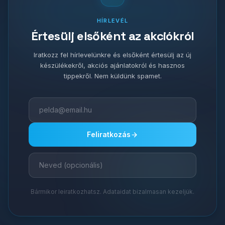
HÍRLEVÉL
Értesülj elsőként az akciókról
Iratkozz fel hírlevelünkre és elsőként értesülj az új
készülékekről, akciós ajánlatokról és hasznos
tippekről. Nem küldünk spamet.
Feliratkozás
Bármikor leiratkozhatsz. Adataidat bizalmasan kezeljük.