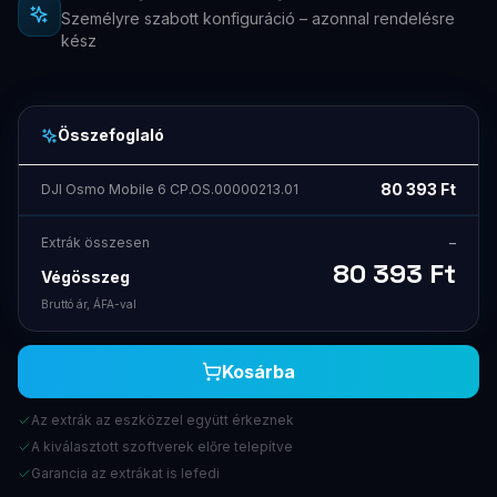
Személyre szabott konfiguráció – azonnal rendelésre
kész
Összefoglaló
80 393
Ft
DJI Osmo Mobile 6 CP.OS.00000213.01
Extrák összesen
–
80 393
Ft
Végösszeg
Bruttó ár, ÁFA-val
Kosárba
Az extrák az eszközzel együtt érkeznek
A kiválasztott szoftverek előre telepítve
Garancia az extrákat is lefedi