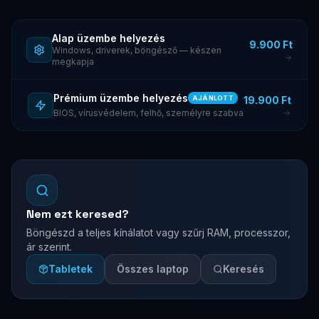
Alap üzembe helyezés
9.900 Ft
Windows, driverek, böngésző — készen
megkapja
Prémium üzembe helyezés
19.900 Ft
AJÁNLOTT
BIOS, vírusvédelem, felhő, személyre szabva
Nem ezt keresed?
Böngészd a teljes kínálatot vagy szűrj RAM, processzor,
ár szerint.
Tabletek
Összes laptop
Keresés