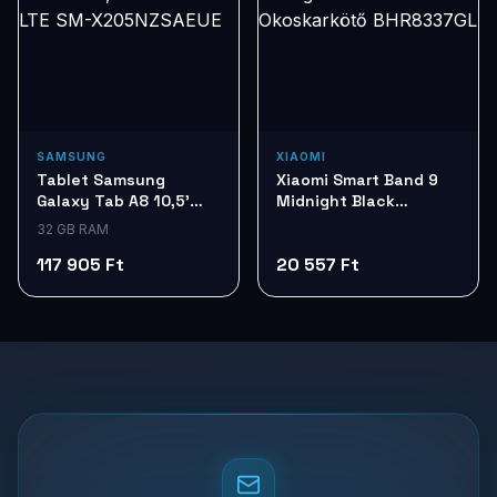
SAMSUNG
XIAOMI
Tablet Samsung
Xiaomi Smart Band 9
Galaxy Tab A8 10,5'
Midnight Black
Silver 32G LTE SM-
Okoskarkötő
32 GB RAM
X205NZSAEUE
BHR8337GL
117 905 Ft
20 557 Ft