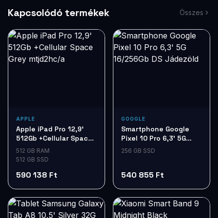
Kapcsolódó termékek
Összes
APPLE
GOOGLE
Apple iPad Pro 12,9'
Smartphone Google
512Gb +Cellular Space
Pixel 10 Pro 6,3' 5G
Grey mtjd2hc/a
16/256Gb DS Jádezöld
512 GB RAM
256 GB SSD
512 GB SSD
590 138 Ft
540 855 Ft