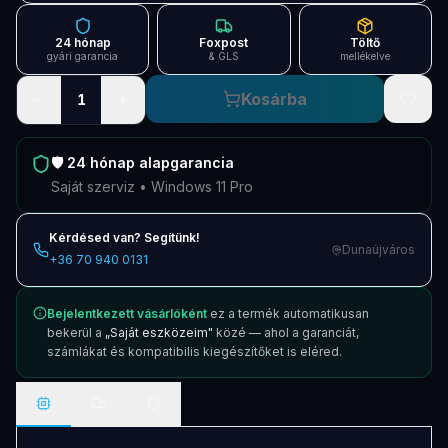
Blog
24 hónap
Foxpost
Töltő
Szolgáltatások
gyári garancia
& GLS
mellékelve
−
+
Kosárba
1
Támogatás
Új termékek
ÚJ
🛡️
24 hónap
alapgarancia
Saját szerviz • Windows 11 Pro
Keresés
Vásárlás
Kérdésed van? Segítünk!
Dunaújváros
+36 70 940 0131
Bejelentkezett vásárlóként
ez a termék automatikusan
bekerül a
„Saját eszközeim"
közé — ahol a garanciát,
számlákat és kompatibilis kiegészítőket is eléred.