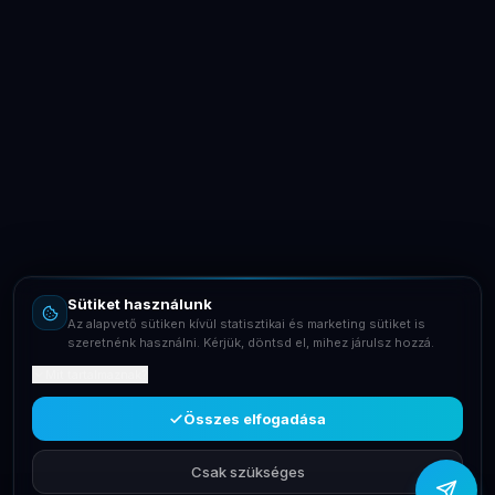
LaptopSystem Support
Segítünk! Írj vagy hívj minket.
Online – általában gyorsan válaszolunk
Email
info@laptopsystem.hu
Sütiket használunk
Telefon
Az alapvető sütiken kívül statisztikai és marketing sütiket is
+36709400131
szeretnénk használni. Kérjük, döntsd el, mihez járulsz hozzá.
Mit tartalmaznak?
Viber
Írj Viberen
Összes elfogadása
Csak szükséges