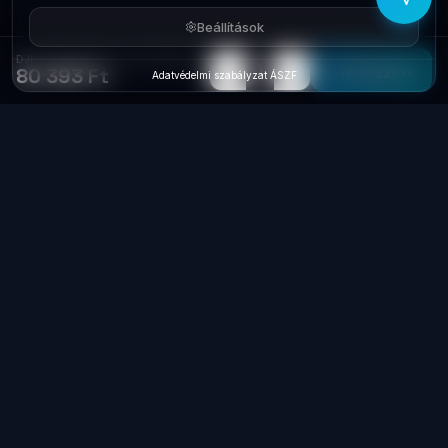
Beállítások
DJI Osmo Mobile 6 CP.OS.00000213.01
−
+
1
Elfogyott
80 393 Ft
Adatvédelmi szabályzat
·
ÁSZF
Laptop
System
.hu
Minőségi használt üzleti laptopok, bevizsgálva
és garanciával. Foxpost és GLS szállítás,
személyes átvétel Dunaújvárosban.
+36 70 940 0131
info@laptopsystem.hu
Dunaújváros – személyes átvétel
Kövess minket Facebookon