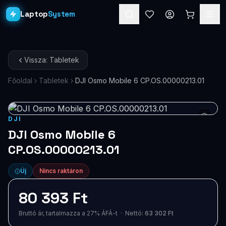
Laptop
System
Laptopok
Vissza: Tabletek
Asztali PC-k
Főoldal
Tabletek
DJI Osmo Mobile 6 CP.OS.00000213.01
Workstation
PRO
Monitorok
DJI
DJI Osmo Mobile 6
Dokkolók
CP.OS.00000213.01
Kiegészítők
Új
Nincs raktáron
Akciók
80 393 Ft
Ajándékkártya
Bruttó ár, tartalmazza a 27% ÁFÁ-t · Nettó:
63 302 Ft