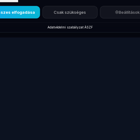
szes elfogadása
Csak szükséges
Beállítások
Adatvédelmi szabályzat
·
ÁSZF
Új termékek
Márkák
Kiegés
Új Laptopok
Lenovo ThinkPad
Dokkol
Új Monitorok
Dell Latitude
Billent
gépek
Új Asztali PC-k
HP EliteBook
Egerek
Új Dokkolók
Összes laptop
Táskák
Új Laptop Töltők
Gamer laptopok
Kábele
Laptop
Akciós Termékek
Laptop 
Akkumulátorok
kek
HP ProBook
Pendri
Új Kiegészítők
Laptop
Lenovo Laptopok
akkumu
Összes megtekintése
Összes