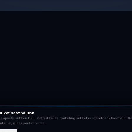
tiket használunk
 alapvető sütiken kívül statisztikai és marketing sütiket is szeretnénk használni. Ké
ntsd el, mihez járulsz hozzá.
rtalmaznak?