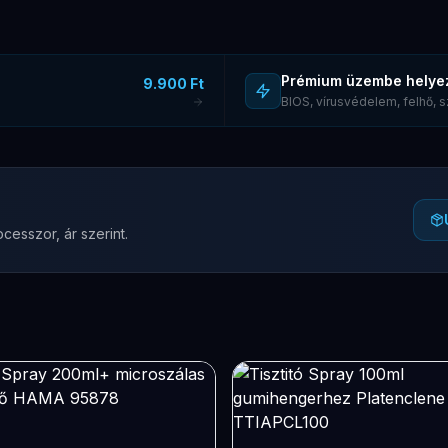
Prémium üzembe helye
9.900 Ft
BIOS, vírusvédelem, felhő,
cesszor, ár szerint.