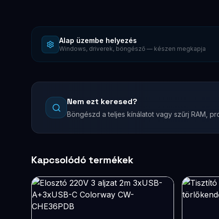
Alap üzembe helyezés
Windows, driverek, böngésző — készen megkapja
Nem ezt keresed?
Böngészd a teljes kínálatot vagy szűrj RAM, pro
Kapcsolódó termékek