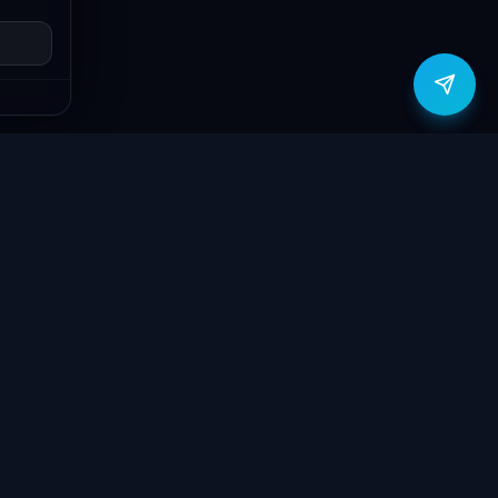
zítők
Támogatás
Jogi
ók
Szolgáltatások
Adatvédelmi
szabályzat
yűzetek
Ajándékkártya
ÁSZF
GY.I.K.
Kapcsolat
Garancia bejelentő
k
Elállási nyilatkozat
töltők
Kapcsolat
ve
Szállítás & Fizetés
Garanciális feltételek
látorok
Blog
 megtekintése
Rólunk