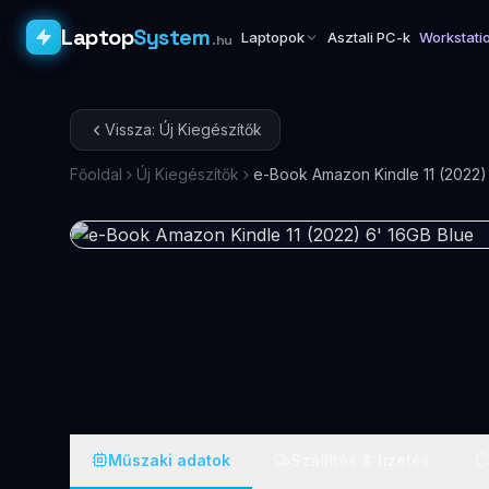
Laptop
System
Laptopok
Asztali PC-k
Workstati
.hu
Vissza: Új Kiegészítők
Főoldal
Új Kiegészítők
Műszaki adatok
Szállítás & fizetés