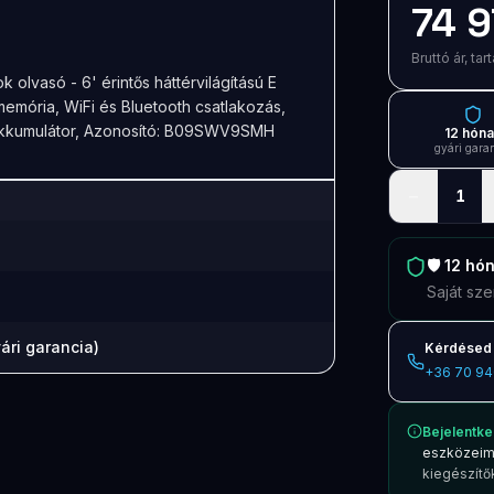
74 9
Bruttó ár, t
olvasó - 6' érintős háttérvilágítású E
 memória, WiFi és Bluetooth csatlakozás,
 akkumulátor, Azonosító: B09SWV9SMH
12 hón
gyári gara
−
1
🛡️
12 hó
Saját sze
ári garancia)
Kérdésed 
+36 70 94
Bejelentke
eszközeim
kiegészítők