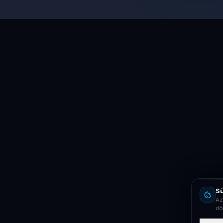
Sü
Az
dö
Mit ta