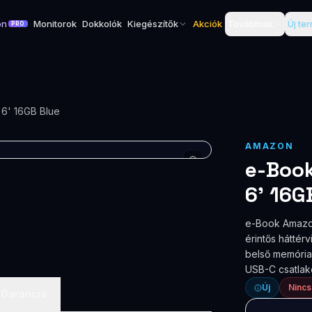
on
Monitorok
Dokkolók
Kiegészítők
Akciók
Továbbiak
Új te
PRO
e-Book Amazon Kindle 11 (2022) 6' 16GB Blue
AMAZON
e-Book
6' 16G
e-Book Amazon
érintős háttérv
belső memória,
USB-C csatla
Új
Nincs
Garancia