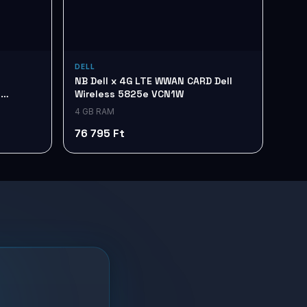
DELL
NB Dell x 4G LTE WWAN CARD Dell
e
Wireless 5825e VCN1W
4 GB RAM
76 795 Ft