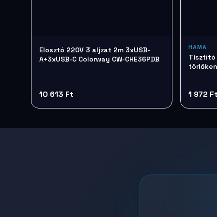
HAMA
Elosztó 220V 3 aljzat 2m 3xUSB-
Tisztít
A+3xUSB-C Colorway CW-CHE36PDB
törlőke
10 613 Ft
1 972 F