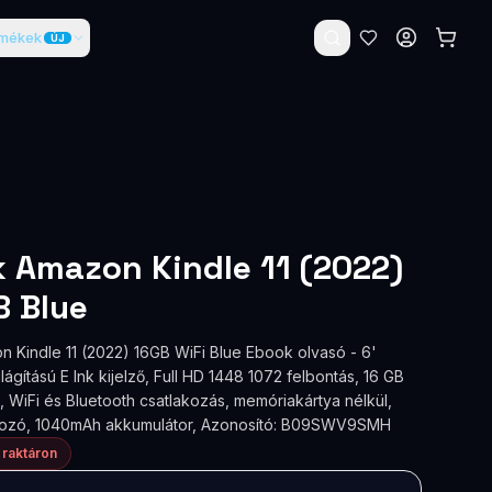
rmékek
ÚJ
 Amazon Kindle 11 (2022)
B Blue
 Kindle 11 (2022) 16GB WiFi Blue Ebook olvasó - 6'
ilágítású E Ink kijelző, Full HD 1448 1072 felbontás, 16 GB
 WiFi és Bluetooth csatlakozás, memóriakártya nélkül,
kozó, 1040mAh akkumulátor, Azonosító: B09SWV9SMH
 raktáron