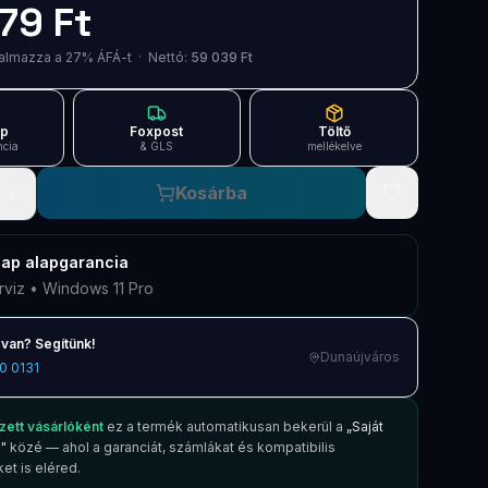
79 Ft
artalmazza a 27% ÁFÁ-t · Nettó:
59 039 Ft
ap
Foxpost
Töltő
ncia
& GLS
mellékelve
+
Kosárba
nap
alapgarancia
rviz • Windows 11 Pro
van? Segítünk!
Dunaújváros
0 0131
zett vásárlóként
ez a termék automatikusan bekerül a
„Saját
"
közé — ahol a garanciát, számlákat és kompatibilis
et is eléred.