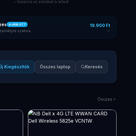
Garancia az extrákat is lefedi
zés
19.900 Ft
AJÁNLOTT
 személyre szabva
Új Kiegészítők
Összes laptop
Keresés
Összes