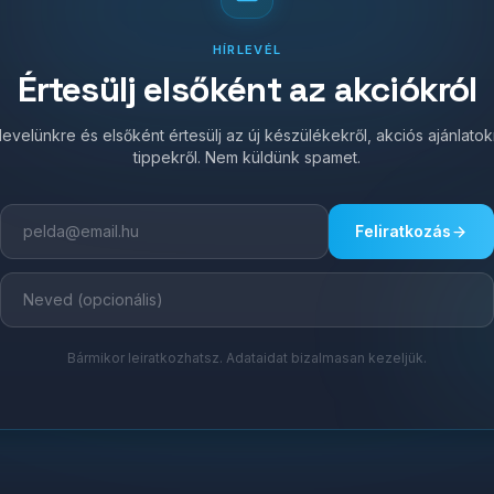
HÍRLEVÉL
Értesülj elsőként az akciókról
írlevelünkre és elsőként értesülj az új készülékekről, akciós ajánlato
tippekről. Nem küldünk spamet.
Feliratkozás
Bármikor leiratkozhatsz. Adataidat bizalmasan kezeljük.