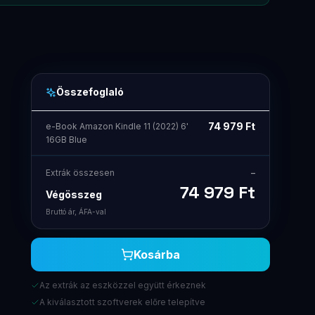
Összefoglaló
74 979
Ft
e-Book Amazon Kindle 11 (2022) 6'
16GB Blue
Extrák összesen
–
74 979
Ft
Végösszeg
Bruttó ár, ÁFA-val
Kosárba
Az extrák az eszközzel együtt érkeznek
A kiválasztott szoftverek előre telepítve