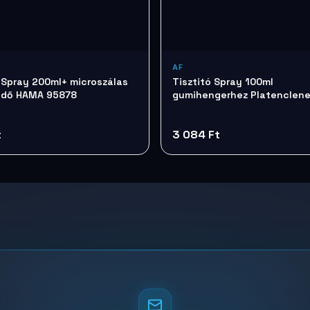
AF
ó Spray 200ml+ microszálas
Tisztitó Spray 100ml
ndő HAMA 95878
gumihengerhez Platenclen
TTIAPCL100
t
3 084 Ft