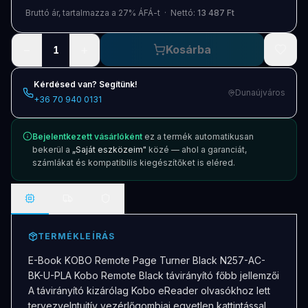
Blog
Bruttó ár, tartalmazza a 27% ÁFÁ-t · Nettó:
13 487 Ft
Szolgáltatások
−
+
Kosárba
1
Támogatás
Kérdésed van? Segítünk!
Dunaújváros
+36 70 940 0131
Új termékek
ÚJ
Bejelentkezett vásárlóként
ez a termék automatikusan
Keresés
Vásárlás
bekerül a
„Saját eszközeim"
közé — ahol a garanciát,
számlákat és kompatibilis kiegészítőket is eléred.
TERMÉKLEÍRÁS
E-Book KOBO Remote Page Turner Black N257-AC-
BK-U-PLA Kobo Remote Black távirányító főbb jellemzői
A távirányító kizárólag Kobo eReader olvasókhoz lett
tervezveIntuitív vezérlőgombjai egyetlen kattintással