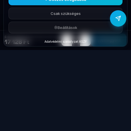
Csak szükséges
Beállítások
E-Book KOBO Remote Page Turner Black N257-AC-BK-U-PL
−
+
1
Elfogyott
17 128 Ft
Adatvédelmi szabályzat
·
ÁSZF
Laptop
System
.hu
Minőségi használt üzleti laptopok, bevizsgálva
és garanciával. Foxpost és GLS szállítás,
személyes átvétel Dunaújvárosban.
+36 70 940 0131
info@laptopsystem.hu
Dunaújváros – személyes átvétel