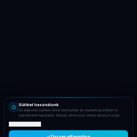
LaptopSystem Support
Segítünk! Írj vagy hívj minket.
Online – általában gyorsan válaszolunk
Email
info@laptopsystem.hu
Sütiket használunk
Telefon
Az alapvető sütiken kívül statisztikai és marketing sütiket is
+36709400131
szeretnénk használni. Kérjük, döntsd el, mihez járulsz hozzá.
Mit tartalmaznak?
Viber
Írj Viberen
Összes elfogadása