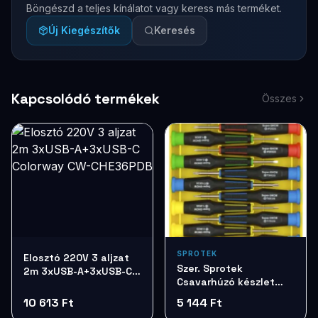
Böngészd a teljes kínálatot vagy keress más terméket.
Új Kiegészítők
Keresés
Kapcsolódó termékek
Összes
SPROTEK
Elosztó 220V 3 aljzat
Szer. Sprotek
2m 3xUSB-A+3xUSB-C
Csavarhúzó készlet
Colorway CW-
7db STD7257
CHE36PDB
10 613 Ft
5 144 Ft