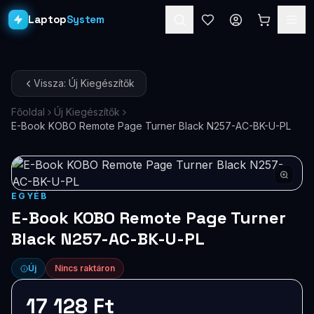
Laptop
System
Laptopok
Vissza: Új Kiegészítők
Asztali PC-k
Főoldal
Új Kiegészítők
E-Book KOBO Remote Page Turner Black N257-AC-BK-U-PL
Workstation
PRO
Monitorok
Dokkolók
EGYÉB
E-Book KOBO Remote Page Turner
Kiegészítők
Black N257-AC-BK-U-PL
Akciók
Új
Nincs raktáron
Ajándékkártya
17 128 Ft