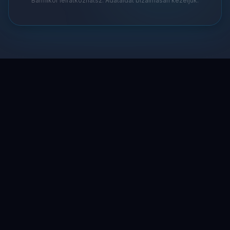
Bármikor leiratkozhatsz. Adataidat bizalmasan kezeljük.