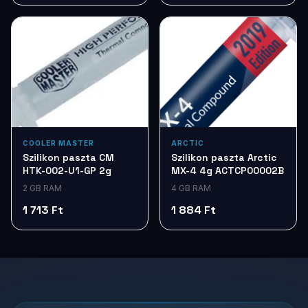
COOLER MASTER
ARCTIC
Szilikon paszta CM
Szilikon paszta Arctic
HTK-002-U1-GP 2g
MX-4 4g ACTCP00002B
2 GB RAM
4 GB RAM
1 713 Ft
1 884 Ft