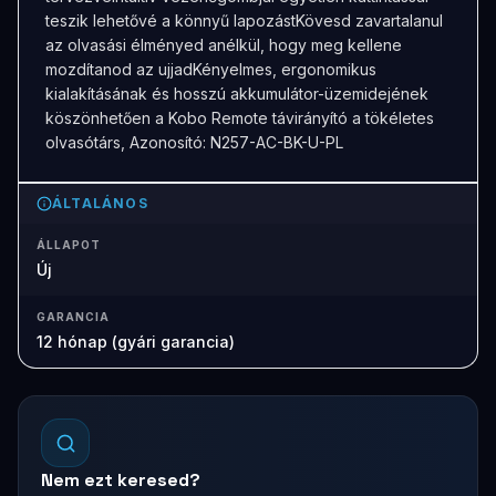
teszik lehetővé a könnyű lapozástKövesd zavartalanul
az olvasási élményed anélkül, hogy meg kellene
mozdítanod az ujjadKényelmes, ergonomikus
kialakításának és hosszú akkumulátor-üzemidejének
köszönhetően a Kobo Remote távirányító a tökéletes
olvasótárs, Azonosító: N257-AC-BK-U-PL
ÁLTALÁNOS
ÁLLAPOT
Új
GARANCIA
12 hónap (gyári garancia)
Nem ezt keresed?