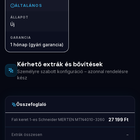
ÁLTALÁNOS
ÁLLAPOT
Új
GARANCIA
1 hónap (gyári garancia)
Kérhető extrák és bővítések
Személyre szabott konfiguráció – azonnal rendelésre
kész
Összefoglaló
27 199
Ft
Fali keret 1-es Schneider MERTEN MTN4010-3260
Extrák összesen
–