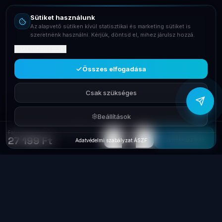
Sütiket használunk
Telefon
Az alapvető sütiken kívül statisztikai és marketing sütiket is
+36709400131
szeretnénk használni. Kérjük, döntsd el, mihez járulsz hozzá.
Mit tartalmaznak?
Viber
Írj Viberen
Összes elfogadása
Csak szükséges
Beállítások
Fali keret 1-es Schneider MERTEN MTN4010-3260
−
+
1
Elfogyott
27 199 Ft
Adatvédelmi szabályzat
·
ÁSZF
Laptop
System
.hu
Minőségi használt üzleti laptopok, bevizsgálva
és garanciával. Foxpost és GLS szállítás,