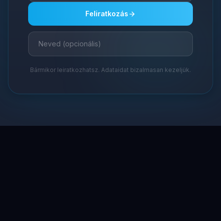
Feliratkozás
Bármikor leiratkozhatsz. Adataidat bizalmasan kezeljük.