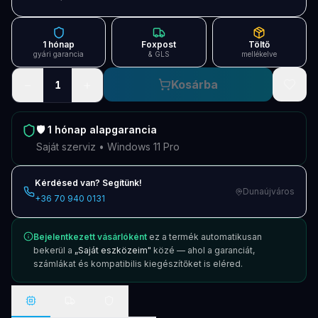
Blog
Szolgáltatások
1 hónap
Foxpost
Töltő
gyári garancia
& GLS
mellékelve
Támogatás
−
+
Kosárba
1
Új termékek
ÚJ
🛡️
1 hónap
alapgarancia
Keresés
Vásárlás
Saját szerviz • Windows 11 Pro
Kérdésed van? Segítünk!
Dunaújváros
+36 70 940 0131
Bejelentkezett vásárlóként
ez a termék automatikusan
bekerül a
„Saját eszközeim"
közé — ahol a garanciát,
számlákat és kompatibilis kiegészítőket is eléred.