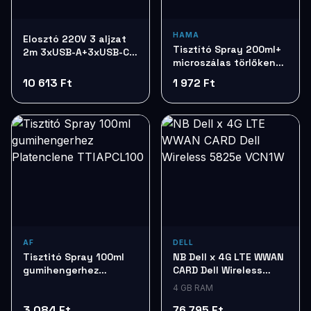
HAMA
Elosztó 220V 3 aljzat
Tisztító Spray 200ml+
2m 3xUSB-A+3xUSB-C
microszálas törlőkendő
Colorway CW-
HAMA 95878
CHE36PDB
10 613 Ft
1 972 Ft
AF
DELL
Tisztitó Spray 100ml
NB Dell x 4G LTE WWAN
gumihengerhez
CARD Dell Wireless
Platenclene
5825e VCN1W
4 GB RAM
TTIAPCL100
3 084 Ft
76 795 Ft