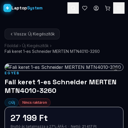
Laptop
System
Laptopok
Vissza: Új Kiegészítők
Asztali PC-k
Főoldal
Új Kiegészítők
Fali keret 1-es Schneider MERTEN MTN4010-3260
Workstation
PRO
Monitorok
EGYÉB
Dokkolók
Fali keret 1-es Schneider MERTEN
MTN4010-3260
Kiegészítők
Új
Nincs raktáron
Akciók
27 199 Ft
Ajándékkártya
Bruttó ár, tartalmazza a 27% ÁFÁ-t · Nettó:
21 417 Ft