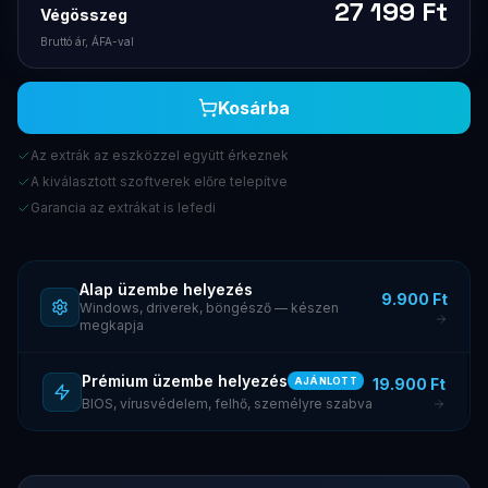
27 199
Ft
Végösszeg
Bruttó ár, ÁFA-val
Kosárba
Az extrák az eszközzel együtt érkeznek
A kiválasztott szoftverek előre telepítve
Garancia az extrákat is lefedi
Alap üzembe helyezés
9.900 Ft
Windows, driverek, böngésző — készen
megkapja
Prémium üzembe helyezés
19.900 Ft
AJÁNLOTT
BIOS, vírusvédelem, felhő, személyre szabva