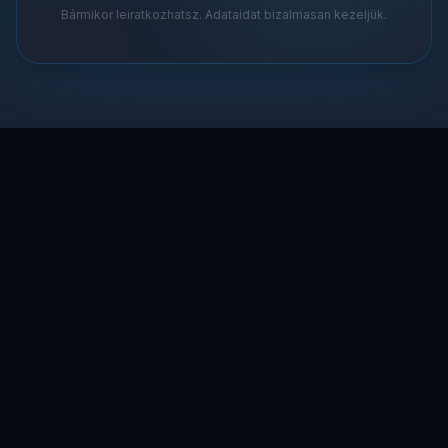
Bármikor leiratkozhatsz. Adataidat bizalmasan kezeljük.