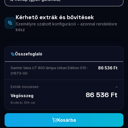
Kérhető extrák és bővítések
Személyre szabott konfiguráció – azonnal rendelésre
kész
Összefoglaló
86 536
Ft
Garmin Varia UT 800 lámpa Urban Edition 010-
01673-00
Extrák összesen
–
86 536
Ft
Végösszeg
Bruttó ár, ÁFA-val
Kosárba