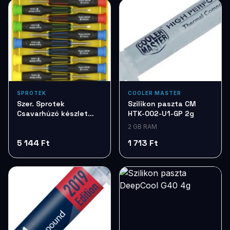
SPROTEK
COOLER MASTER
Szer. Sprotek
Szilikon paszta CM
Csavarhúzó készlet
HTK-002-U1-GP 2g
7db STD7257
2 GB RAM
5 144 Ft
1 713 Ft