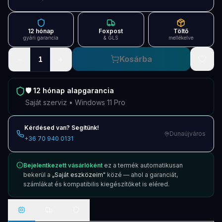
Blog
Szolgáltatások
12 hónap
Foxpost
Töltő
gyári garancia
& GLS
mellékelve
Támogatás
−
+
Kosárba
1
Új termékek
ÚJ
🛡️
12 hónap
alapgarancia
Keresés
Vásárlás
Saját szerviz • Windows 11 Pro
Kérdésed van? Segítünk!
Dunaújváros
+36 70 940 0131
Bejelentkezett vásárlóként
ez a termék automatikusan
bekerül a
„Saját eszközeim"
közé — ahol a garanciát,
számlákat és kompatibilis kiegészítőket is eléred.