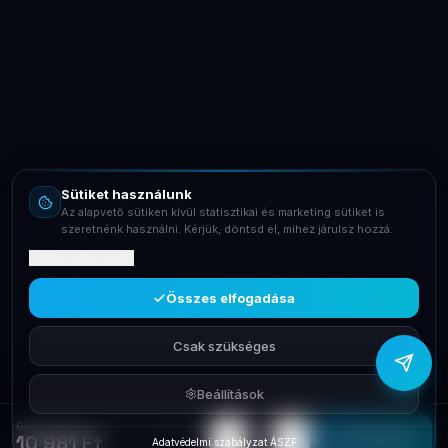
LaptopSystem Support
Segítünk! Írj vagy hívj minket.
Online – általában gyorsan válaszolunk
Email
info@laptopsystem.hu
Sütiket használunk
Telefon
Az alapvető sütiken kívül statisztikai és marketing sütiket is
+36709400131
szeretnénk használni. Kérjük, döntsd el, mihez járulsz hozzá.
Mit tartalmaznak?
Viber
Írj Viberen
Összes elfogadása
Csak szükséges
Beállítások
Gigaset ECO DECT A415 Telefon Black
−
+
1
Elfogyott
10 981 Ft
Adatvédelmi szabályzat
·
ÁSZF