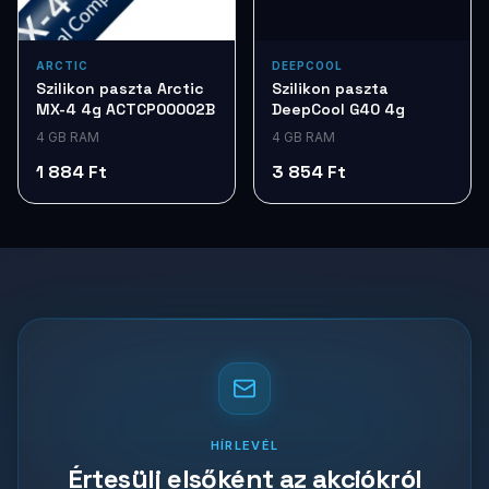
ARCTIC
DEEPCOOL
Szilikon paszta Arctic
Szilikon paszta
MX-4 4g ACTCP00002B
DeepCool G40 4g
4 GB RAM
4 GB RAM
1 884 Ft
3 854 Ft
HÍRLEVÉL
Értesülj elsőként az akciókról