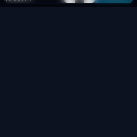
Laptop
System
.hu
Minőségi használt üzleti laptopok, bevizsgálva
és garanciával. Foxpost és GLS szállítás,
személyes átvétel Dunaújvárosban.
+36 70 940 0131
info@laptopsystem.hu
Dunaújváros – személyes átvétel
Kövess minket Facebookon
laptopsystem.hu