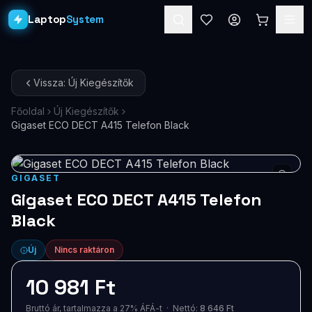
Laptop
System
Laptopok
Vissza: Új Kiegészítők
Asztali PC-k
Főoldal
Új Kiegészítők
Gigaset ECO DECT A415 Telefon Black
Workstation
PRO
Monitorok
GIGASET
Dokkolók
Gigaset ECO DECT A415 Telefon
Black
Kiegészítők
Új
Nincs raktáron
Akciók
10 981 Ft
Ajándékkártya
Bruttó ár, tartalmazza a 27% ÁFÁ-t · Nettó:
8 646 Ft