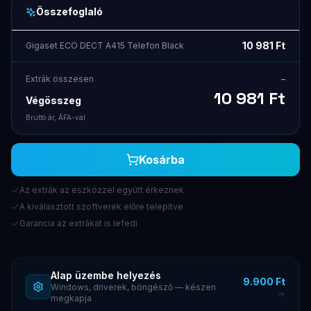
Összefoglaló
10 981
Ft
Gigaset ECO DECT A415 Telefon Black
Extrák összesen
–
10 981
Ft
Végösszeg
Bruttó ár, ÁFA-val
Kosárba
Az extrák az eszközzel együtt érkeznek
A kiválasztott szoftverek előre telepítve
Garancia az extrákat is lefedi
Alap üzembe helyezés
9.900 Ft
Windows, driverek, böngésző — készen
megkapja