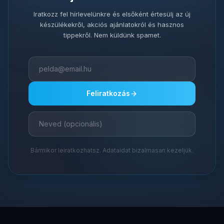
Iratkozz fel hírlevelünkre és elsőként értesülj az új
készülékekről, akciós ajánlatokról és hasznos
tippekről. Nem küldünk spamet.
Feliratkozás
Bármikor leiratkozhatsz. Adataidat bizalmasan kezeljük.