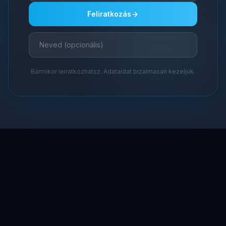
Feliratkozás
Bármikor leiratkozhatsz. Adataidat bizalmasan kezeljük.