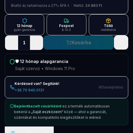
Blog
Bruttó ár, tartalmazza a 27% ÁFÁ-t · Nettó:
24 883 Ft
Szolgáltatások
12 hónap
Foxpost
Töltő
Támogatás
gyári garancia
& GLS
mellékelve
−
+
Kosárba
1
Új termékek
ÚJ
Keresés
Vásárlás
🛡️
12 hónap
alapgarancia
Saját szerviz • Windows 11 Pro
Kérdésed van? Segítünk!
Dunaújváros
+36 70 940 0131
Bejelentkezett vásárlóként
ez a termék automatikusan
bekerül a
„Saját eszközeim"
közé — ahol a garanciát,
számlákat és kompatibilis kiegészítőket is eléred.