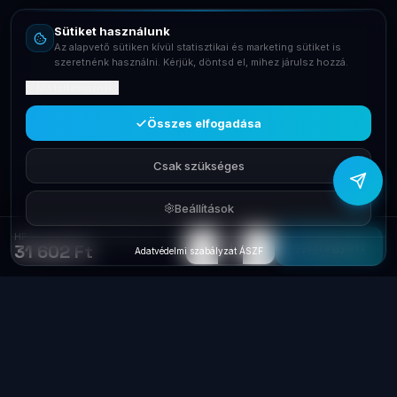
Sütiket használunk
Telefon
Az alapvető sütiken kívül statisztikai és marketing sütiket is
+36709400131
szeretnénk használni. Kérjük, döntsd el, mihez járulsz hozzá.
Mit tartalmaznak?
Viber
Írj Viberen
Összes elfogadása
Csak szükséges
Beállítások
HP Srv x Ventillátor 80x38mm 4U for ML310e Gen8/ML30 Gen9
−
+
1
Elfogyott
31 602 Ft
Adatvédelmi szabályzat
·
ÁSZF
Laptop
System
.hu
Minőségi használt üzleti laptopok, bevizsgálva
és garanciával. Foxpost és GLS szállítás,