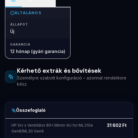
ÁLTALÁNOS
ÁLLAPOT
Új
GARANCIA
12 hónap (gyári garancia)
Kérhető extrák és bővítések
Személyre szabott konfiguráció – azonnal rendelésre
kész
Összefoglaló
31 602
Ft
HP Srv x Ventillátor 80x38mm 4U for ML310e
Gen8/ML30 Gen9