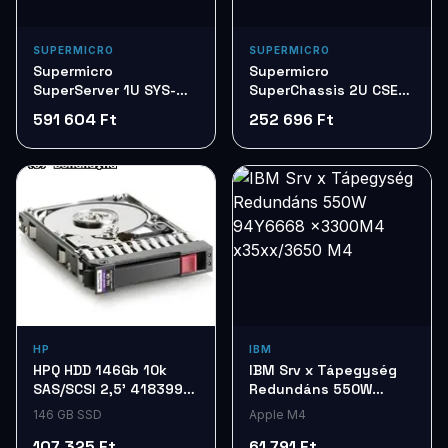
SUPERMICRO
SUPERMICRO
Supermicro
Supermicro
SuperServer 1U SYS-
SuperChassis 2U CSE-
1019P-WTR LGA-3647
825TQ-R720LPB 720W
591 604 Ft
252 696 Ft
BK
HP
IBM
HPQ HDD 146Gb 10k
IBM Srv x Tápegység
SAS/SCSI 2,5' 418399-
Redundáns 550W
001
94Y6668 x3300M4
146 GB SSD
Apple M4
x35xx/3650 M4
107 325 Ft
61 791 Ft