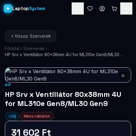
Laptop
System
Laptopok
Vissza: Szerverek
Asztali PC-k
Főoldal
Szerverek
HP Srv x Ventillátor 80x38mm 4U for ML310e Gen8/ML30
Workstation
PRO
Gen9
Monitorok
Dokkolók
HP
HP Srv x Ventillátor 80x38mm 4U
Kiegészítők
for ML310e Gen8/ML30 Gen9
Akciók
Új
Nincs raktáron
Ajándékkártya
31 602 Ft