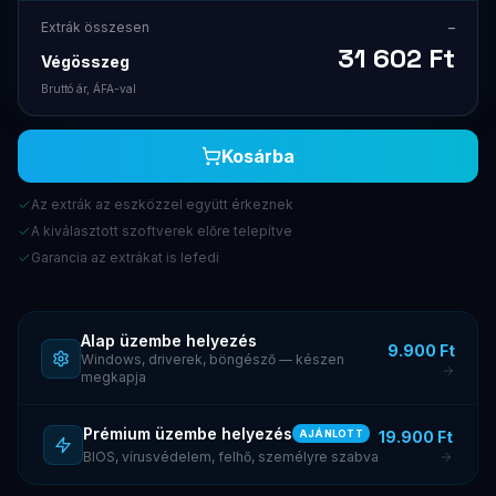
Extrák összesen
–
31 602
Ft
Végösszeg
Bruttó ár, ÁFA-val
Kosárba
Az extrák az eszközzel együtt érkeznek
A kiválasztott szoftverek előre telepítve
Garancia az extrákat is lefedi
Alap üzembe helyezés
9.900 Ft
Windows, driverek, böngésző — készen
megkapja
Prémium üzembe helyezés
19.900 Ft
AJÁNLOTT
BIOS, vírusvédelem, felhő, személyre szabva