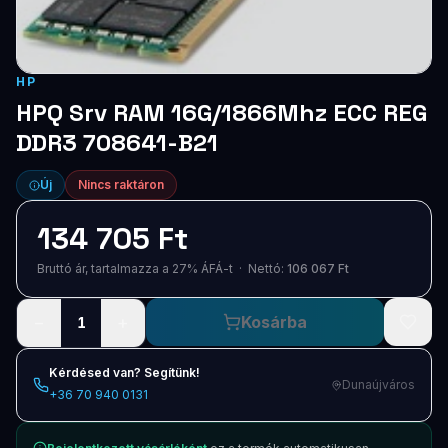
Blog
Szolgáltatások
HP
Támogatás
HPQ Srv RAM 16G/1866Mhz ECC REG
DDR3 708641-B21
Új termékek
ÚJ
Új
Nincs raktáron
Keresés
Vásárlás
134 705 Ft
Bruttó ár, tartalmazza a 27% ÁFÁ-t · Nettó:
106 067 Ft
−
+
Kosárba
1
Kérdésed van? Segítünk!
Dunaújváros
+36 70 940 0131