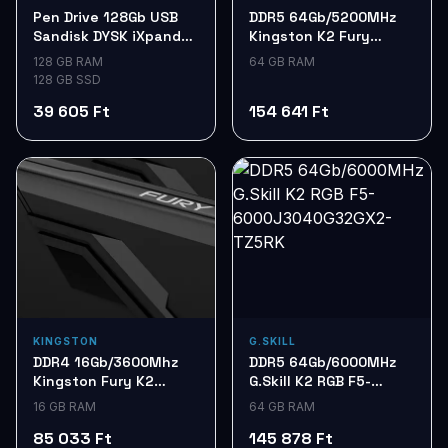
Pen Drive 128Gb USB
DDR5 64Gb/5200MHz
Sandisk DYSK iXpand
Kingston K2 Fury
LightningSDIX30C-
Beast RGB
128 GB RAM
64 GB RAM
128G-GN
KF552C40BBAK2-64
128 GB SSD
39 605 Ft
154 641 Ft
KINGSTON
G.SKILL
DDR4 16Gb/3600Mhz
DDR5 64Gb/6000MHz
Kingston Fury K2
G.Skill K2 RGB F5-
Beast Black
6000J3040G32GX2-
16 GB RAM
64 GB RAM
KF436C17BBK2/16
TZ5RK
85 033 Ft
145 878 Ft