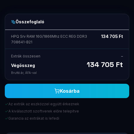
Összefoglaló
134 705
Ft
HPQ Srv RAM 16G/1866Mhz ECC REG DDR3
708641-B21
Extrák összesen
–
134 705
Ft
Végösszeg
Bruttó ár, ÁFA-val
Kosárba
Az extrák az eszközzel együtt érkeznek
A kiválasztott szoftverek előre telepítve
Garancia az extrákat is lefedi