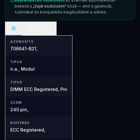
Bejelentkezett vásárlóként
ez a termék automatikusan
bekerül a
„Saját eszközeim"
közé — ahol a garanciát,
számlákat és kompatibilis kiegészítőket is eléred.
AZONOSÍTÓ
708641-B21,
TIPUS
n.a., Modul
TIPUS
DIMM ECC Registered, Pin
SZÁM
240 pin,
BUFFERED
ECC Registered,