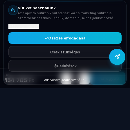
Sütiket használunk
Telefon
Az alapvető sütiken kívül statisztikai és marketing sütiket is
+36709400131
szeretnénk használni. Kérjük, döntsd el, mihez járulsz hozzá.
Mit tartalmaznak?
Viber
Írj Viberen
Összes elfogadása
Csak szükséges
Beállítások
HPQ Srv RAM 16G/1866Mhz ECC REG DDR3 708641-B21
−
+
1
Elfogyott
134 705 Ft
Adatvédelmi szabályzat
·
ÁSZF
Laptop
System
.hu
Minőségi használt üzleti laptopok, bevizsgálva
és garanciával. Foxpost és GLS szállítás,