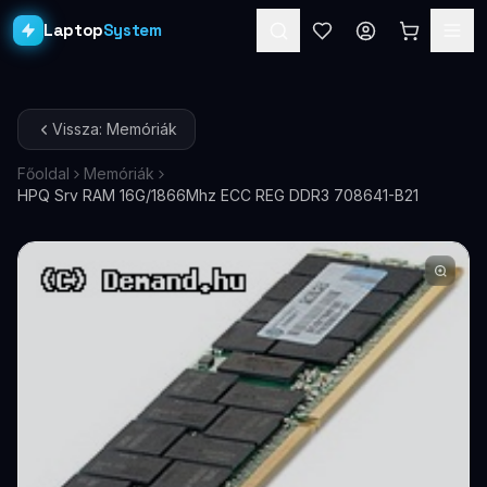
Laptop
System
Laptopok
Vissza: Memóriák
Asztali PC-k
Főoldal
Memóriák
HPQ Srv RAM 16G/1866Mhz ECC REG DDR3 708641-B21
Workstation
PRO
Monitorok
Dokkolók
Kiegészítők
Akciók
Ajándékkártya