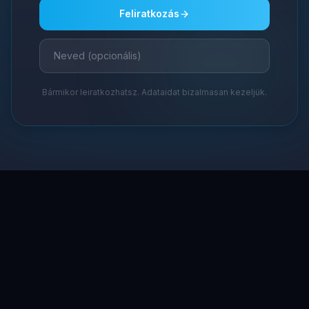
Feliratkozás
Bármikor leiratkozhatsz. Adataidat bizalmasan kezeljük.