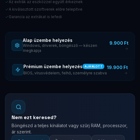
Az extrák az eszközzel együtt érkeznek
A kiválasztott szoftverek előre telepítve
Garancia az extrákat is lefedi
Alap üzembe helyezés
9.900 Ft
Windows, driverek, böngésző — készen
megkapja
Prémium üzembe helyezés
19.900 Ft
AJÁNLOTT
BIOS, vírusvédelem, felhő, személyre szabva
Nem ezt keresed?
Böngészd a teljes kínálatot vagy szűrj RAM, processzor,
ár szerint.