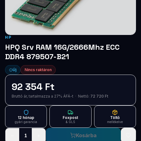
Blog
Szolgáltatások
Támogatás
HP
HPQ Srv RAM 16G/2666Mhz ECC
Új termékek
ÚJ
DDR4 879507-B21
Keresés
Vásárlás
Új
Nincs raktáron
92 354 Ft
Bruttó ár, tartalmazza a 27% ÁFÁ-t · Nettó:
72 720 Ft
12 hónap
Foxpost
Töltő
gyári garancia
& GLS
mellékelve
−
+
Kosárba
1