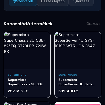
Szerverek
Összes laptop
Keresés
Kapcsolódó termékek
Összes
SUPERMICRO
SUPERMICRO
Supermicro
Supermicro
SuperChassis 2U CSE-
SuperServer 1U SYS-
825TQ-R720LPB 720W
1019P-WTR LGA-3647
252 696 Ft
591 604 Ft
BK