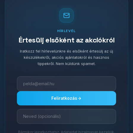
HÍRLEVÉL
Értesülj elsőként az akciókról
Iratkozz fel hírlevelünkre és elsőként értesülj az új
készülékekről, akciós ajánlatokról és hasznos
tippekről. Nem küldünk spamet.
Feliratkozás
Bármikor leiratkozhatsz. Adataidat bizalmasan kezeljük.