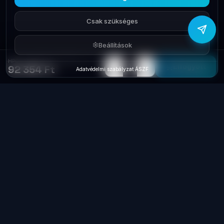
Csak szükséges
Beállítások
HPQ Srv RAM 16G/2666Mhz ECC DDR4 879507-B21
−
+
1
Elfogyott
92 354 Ft
Adatvédelmi szabályzat
·
ÁSZF
Laptop
System
.hu
Minőségi használt üzleti laptopok, bevizsgálva
és garanciával. Foxpost és GLS szállítás,
személyes átvétel Dunaújvárosban.
+36 70 940 0131
info@laptopsystem.hu
Dunaújváros – személyes átvétel