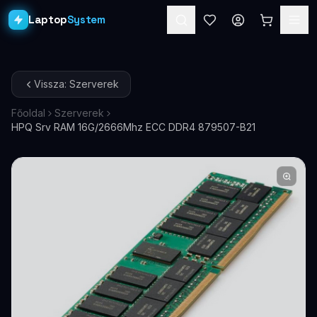
Laptop
System
Laptopok
Vissza: Szerverek
Asztali PC-k
Főoldal
Szerverek
HPQ Srv RAM 16G/2666Mhz ECC DDR4 879507-B21
Workstation
PRO
Monitorok
Dokkolók
Kiegészítők
Akciók
Ajándékkártya