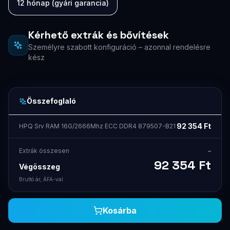
12 hónap (gyári garancia)
Kérhető extrák és bővítések
Személyre szabott konfiguráció – azonnal rendelésre
kész
Összefoglaló
92 354
Ft
HPQ Srv RAM 16G/2666Mhz ECC DDR4 879507-B21
Extrák összesen
–
92 354
Ft
Végösszeg
Bruttó ár, ÁFA-val
Kosárba