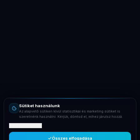
LaptopSystem Support
Segítünk! Írj vagy hívj minket.
Online – általában gyorsan válaszolunk
Email
info@laptopsystem.hu
Sütiket használunk
Telefon
Az alapvető sütiken kívül statisztikai és marketing sütiket is
+36709400131
szeretnénk használni. Kérjük, döntsd el, mihez járulsz hozzá.
Mit tartalmaznak?
Viber
Írj Viberen
Összes elfogadása