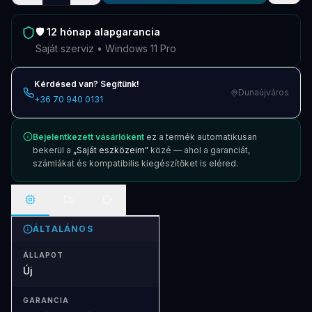
🛡️
12 hónap
alapgarancia
Saját szerviz • Windows 11 Pro
Kérdésed van? Segítünk!
Dunaújváros
+36 70 940 0131
Bejelentkezett vásárlóként
ez a termék automatikusan
bekerül a
„Saját eszközeim"
közé — ahol a garanciát,
számlákat és kompatibilis kiegészítőket is eléred.
ÁLTALÁNOS
ÁLLAPOT
Új
GARANCIA