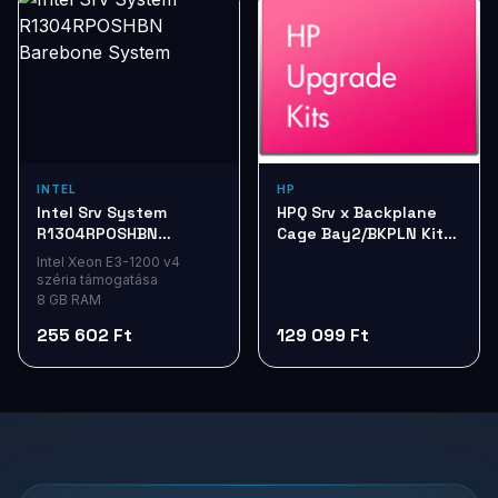
INTEL
HP
Intel Srv System
HPQ Srv x Backplane
R1304RPOSHBN
Cage Bay2/BKPLN Kit
Barebone System
768857-B21
Intel Xeon E3-1200 v4
széria támogatása
8 GB RAM
255 602 Ft
129 099 Ft