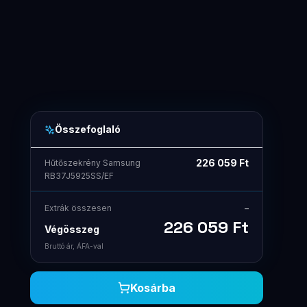
Összefoglaló
226 059
Ft
Hűtőszekrény Samsung
RB37J5925SS/EF
Extrák összesen
–
226 059
Ft
Végösszeg
Bruttó ár, ÁFA-val
Kosárba