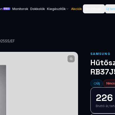
on
Monitorok
Dokkolók
Kiegészítők
Akciók
Továbbiak
Új te
PRO
925SS/EF
SAMSUNG
Hűtős
RB37J
Új
Nincs
226
Bruttó ár, t