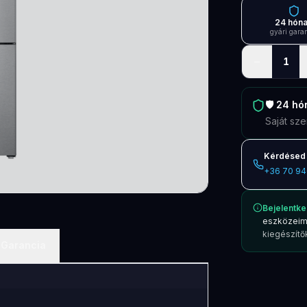
24 hón
gyári gara
−
1
🛡️
24 hó
Saját sze
Kérdésed 
+36 70 94
Bejelentke
eszközeim
kiegészítők
Garancia