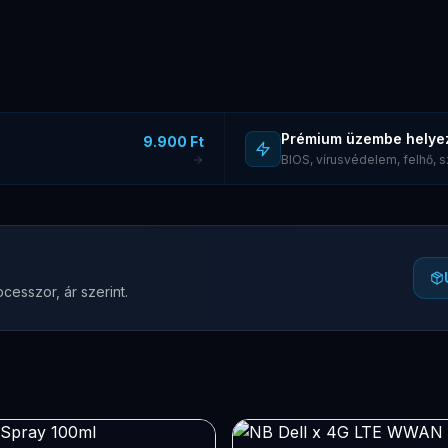
Prémium üzembe helye
9.900 Ft
BIOS, vírusvédelem, felhő,
cesszor, ár szerint.