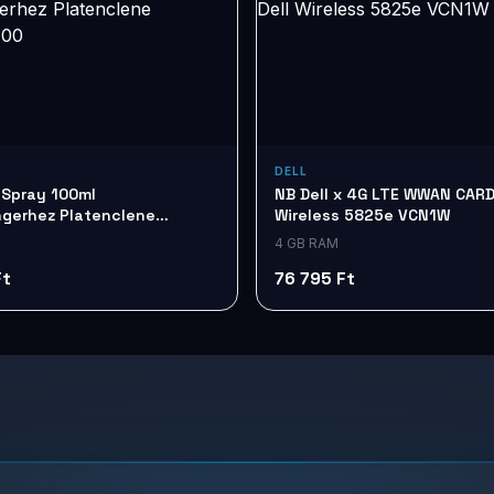
DELL
 Spray 100ml
NB Dell x 4G LTE WWAN CARD
gerhez Platenclene
Wireless 5825e VCN1W
100
4 GB RAM
Ft
76 795 Ft