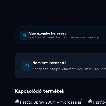
Alap üzembe helyezés
Windows, driverek, böngésző — készen megkapja
Nem ezt keresed?
Böngészd a teljes kínálatot vagy szűrj RAM, pro
Kapcsolódó termékek