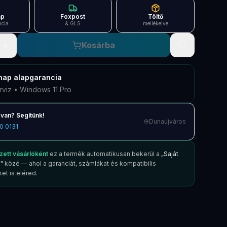
ap
Foxpost
Töltő
ncia
& GLS
mellékelve
+
Kosárba
nap
alapgarancia
rviz • Windows 11 Pro
van? Segítünk!
Dunaújváros
0 0131
zett vásárlóként
ez a termék automatikusan bekerül a
„Saját
"
közé — ahol a garanciát, számlákat és kompatibilis
et is eléred.