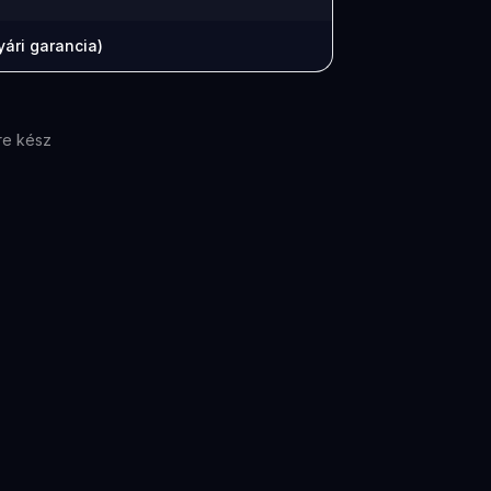
ári garancia)
re kész