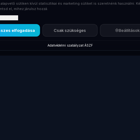
 alapvető sütiken kívül statisztikai és marketing sütiket is szeretnénk használni. Ké
ntsd el, mihez járulsz hozzá.
rtalmaznak?
szes elfogadása
Csak szükséges
Beállítások
Adatvédelmi szabályzat
·
ÁSZF
Új termékek
Márkák
Kiegés
Új Laptopok
Lenovo ThinkPad
Dokkol
Új Monitorok
Dell Latitude
Billent
gépek
Új Asztali PC-k
HP EliteBook
Egerek
Új Dokkolók
Összes laptop
Táskák
Új Laptop Töltők
Gamer laptopok
Kábele
Laptop
Akciós Termékek
Laptop 
Akkumulátorok
kek
HP ProBook
Pendri
Új Kiegészítők
Laptop