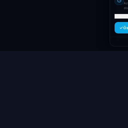
Az
dö
Mit ta
Ös
Kategóriák
Laptop
System
.hu
Laptopok
Minőségi használt üzleti laptopok,
Asztali PC-k
bevizsgálva és garanciával. Foxpost és GLS
Workstation 
szállítás, személyes átvétel
Monitorok
Dunaújvárosban.
Dokkolók
+36 70 940 0131
Kiegészítők
info@laptopsystem.hu
Akciós termé
Dunaújváros – személyes átvétel