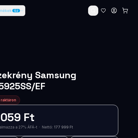
rmékek
ÚJ
zekrény Samsung
5925SS/EF
 raktáron
 059 Ft
artalmazza a 27% ÁFÁ-t · Nettó:
177 999 Ft