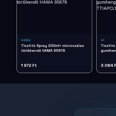
HAMA
AF
Tisztító Spray 200ml+ microszálas
Tisztitó
törlőkendő HAMA 95878
gumihen
TTIAPCL
1 972 Ft
3 084 