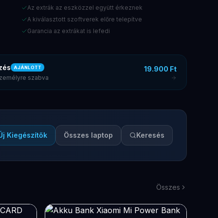
Az extrák az eszközzel együtt érkeznek
A kiválasztott szoftverek előre telepítve
Garancia az extrákat is lefedi
zés
19.900 Ft
AJÁNLOTT
 személyre szabva
Új Kiegészítők
Összes laptop
Keresés
Összes