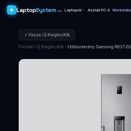
Laptop
System
Laptopok
Asztali PC-k
Workstati
.hu
Vissza: Új Kiegészítők
Főoldal
Új Kiegészítők
Hűtőszekrény Samsung RB37J5