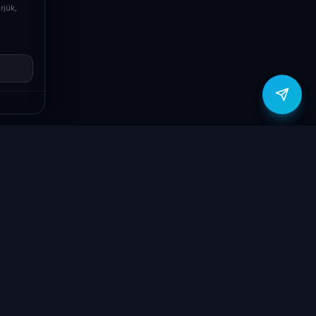
rjük,
Viber
Írj Viberen
zítők
Támogatás
Jogi
ók
Szolgáltatások
Adatvédelmi
szabályzat
yűzetek
Ajándékkártya
ÁSZF
GY.I.K.
Kapcsolat
Garancia bejelentő
k
Elállási nyilatkozat
töltők
Kapcsolat
ve
Szállítás & Fizetés
Garanciális feltételek