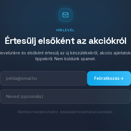
HÍRLEVÉL
Értesülj elsőként az akciókról
írlevelünkre és elsőként értesülj az új készülékekről, akciós ajánlato
tippekről. Nem küldünk spamet.
Feliratkozás
Bármikor leiratkozhatsz. Adataidat bizalmasan kezeljük.