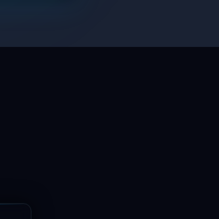
LaptopSystem Support
Segítünk! Írj vagy hívj minket.
Online – általában gyorsan válaszolunk
Email
info@laptopsystem.hu
Telefon
+36709400131