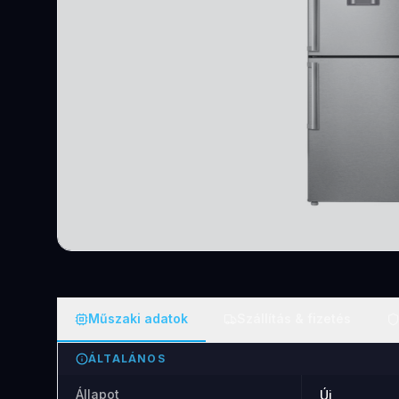
Műszaki adatok
Szállítás & fizetés
ÁLTALÁNOS
Állapot
Új