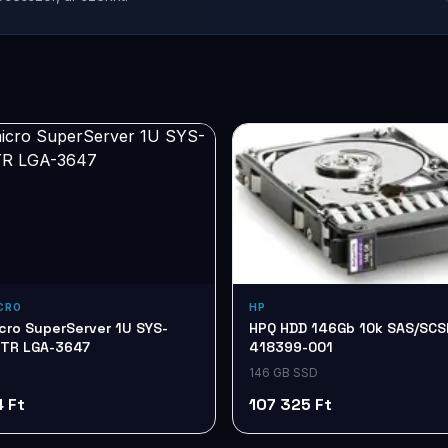
CRO
HP
cro SuperServer 1U SYS-
HPQ HDD 146Gb 10k SAS/SCSI
TR LGA-3647
418399-001
146 GB SSD
 Ft
107 325 Ft