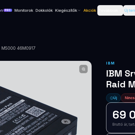
on
Monitorok
Dokkolók
Kiegészítők
Akciók
Továbbiak
Új te
PRO
aid M5000 46M0917
IBM
IBM Sr
Raid 
Új
Nincs
69 0
Bruttó ár, t