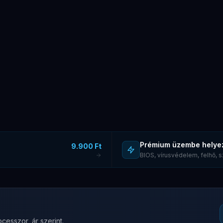
Prémium üzembe helye
9.900 Ft
BIOS, vírusvédelem, felhő,
cesszor, ár szerint.