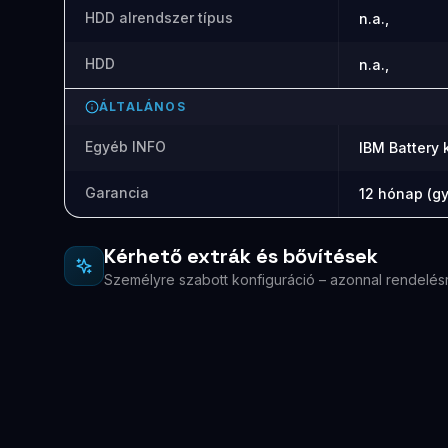
HDD alrendszer típus
n.a.,
HDD
n.a.,
ÁLTALÁNOS
Egyéb INFO
IBM Battery 
Garancia
12 hónap (gy
Kérhető extrák és bővítések
Személyre szabott konfiguráció – azonnal rendelés