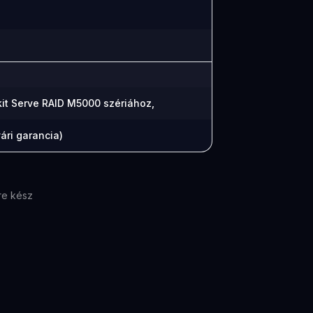
kit Serve RAID M5000 szériához,
ári garancia)
re kész