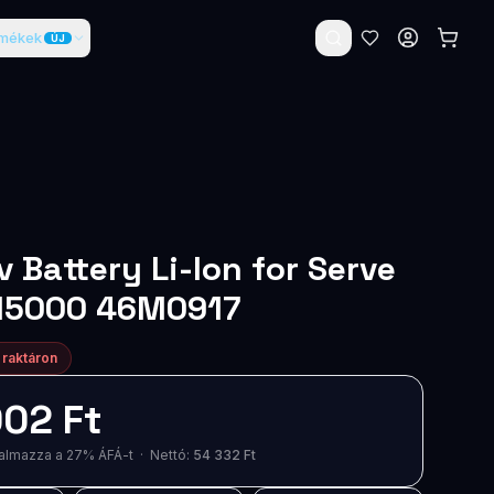
rmékek
ÚJ
v Battery Li-Ion for Serve
M5000 46M0917
 raktáron
02 Ft
artalmazza a 27% ÁFÁ-t · Nettó:
54 332 Ft