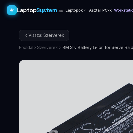
Laptop
System
Laptopok
Asztali PC-k
Workstati
.hu
Vissza: Szerverek
Főoldal
Szerverek
IBM Srv Battery Li-Ion for Serve R