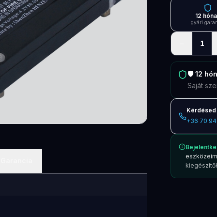
12 hón
gyári gara
−
1
🛡️
12 hó
Saját sze
Kérdésed 
+36 70 94
Bejelentke
eszközeim
Garancia
kiegészítők