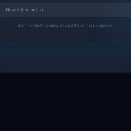
Bármikor leiratkozhatsz. Adataidat bizalmasan kezeljük.