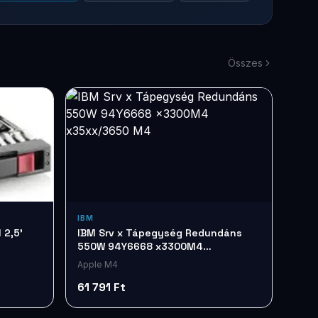
Összes
IBM
 2,5'
IBM Srv x Tápegység Redundáns
550W 94Y6668 x3300M4
x35xx/3650 M4
Apple M4
61 791 Ft