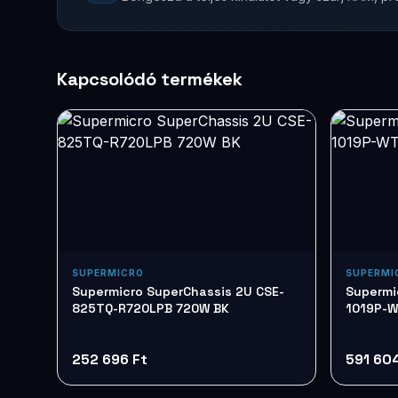
Kapcsolódó termékek
SUPERMICRO
SUPERMI
Supermicro SuperChassis 2U CSE-
Supermi
825TQ-R720LPB 720W BK
1019P-W
252 696 Ft
591 604