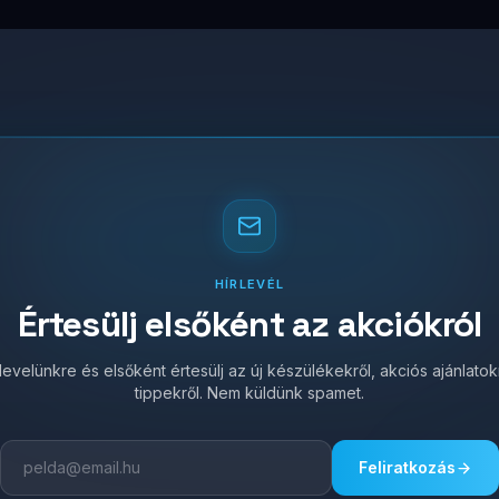
HÍRLEVÉL
Értesülj elsőként az akciókról
írlevelünkre és elsőként értesülj az új készülékekről, akciós ajánlato
tippekről. Nem küldünk spamet.
Feliratkozás