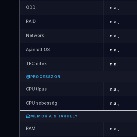
ODD
n.a.,
RAID
n.a.,
Network
n.a.,
Ajánlott OS
n.a.,
TEC érték
n.a.
PROCESSZOR
CPU típus
n.a.,
CPU sebesség
n.a.,
MEMÓRIA & TÁRHELY
RAM
n.a.,