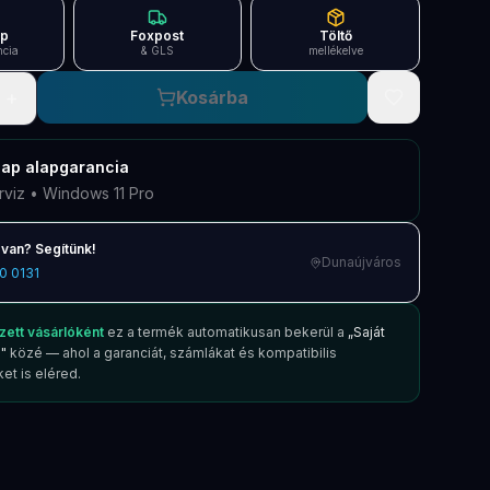
ap
Foxpost
Töltő
ncia
& GLS
mellékelve
+
Kosárba
nap
alapgarancia
rviz • Windows 11 Pro
van? Segítünk!
Dunaújváros
0 0131
zett vásárlóként
ez a termék automatikusan bekerül a
„Saját
"
közé — ahol a garanciát, számlákat és kompatibilis
et is eléred.