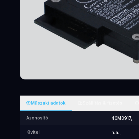
Műszaki adatok
Szállítás & fizetés
Azonosító
46M0917,
Kivitel
n.a.,