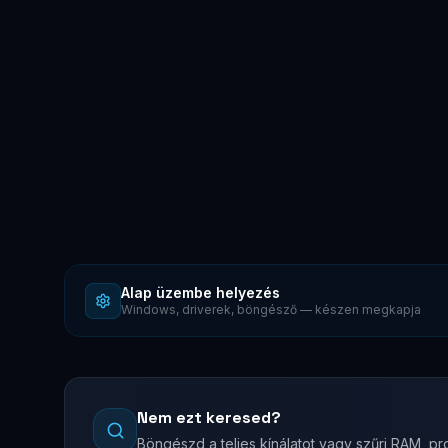
Alap üzembe helyezés
Windows, driverek, böngésző — készen megkapja
Nem ezt keresed?
Böngészd a teljes kínálatot vagy szűrj RAM, pro