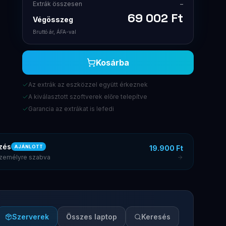
Extrák összesen
–
69 002
Ft
Végösszeg
Bruttó ár, ÁFA-val
Kosárba
Az extrák az eszközzel együtt érkeznek
A kiválasztott szoftverek előre telepítve
Garancia az extrákat is lefedi
zés
19.900 Ft
AJÁNLOTT
 személyre szabva
Szerverek
Összes laptop
Keresés