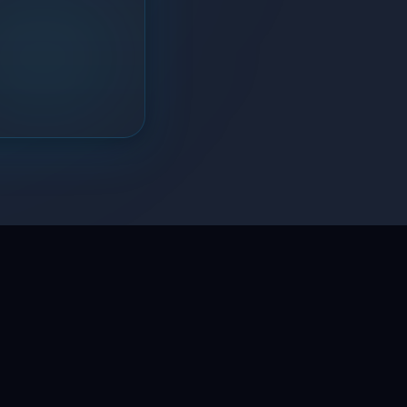
LaptopSystem Support
Segítünk! Írj vagy hívj minket.