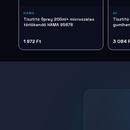
HAMA
AF
Tisztító Spray 200ml+ microszálas
Tisztitó
törlőkendő HAMA 95878
gumihen
TTIAPCL
1 972 Ft
3 084 