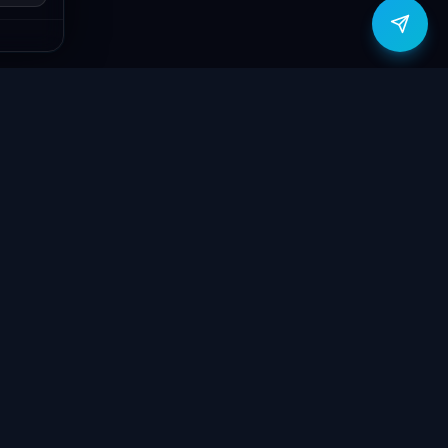
zítők
Támogatás
Jogi
ók
Szolgáltatások
Adatvédelmi
szabályzat
yűzetek
Ajándékkártya
ÁSZF
GY.I.K.
Kapcsolat
Garancia bejelentő
k
Elállási nyilatkozat
töltők
Kapcsolat
ve
Szállítás & Fizetés
Garanciális feltételek
látorok
Blog
 megtekintése
Rólunk