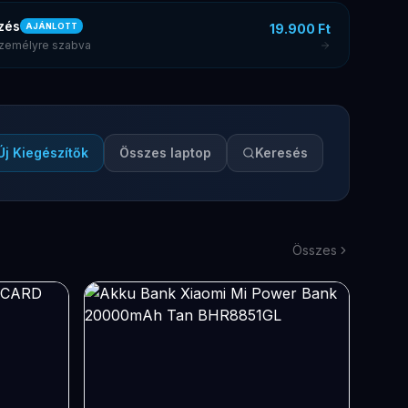
zés
19.900 Ft
AJÁNLOTT
 személyre szabva
Új Kiegészítők
Összes laptop
Keresés
Összes