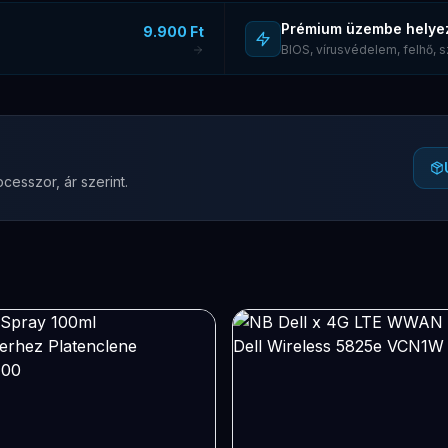
Prémium üzembe helye
9.900 Ft
BIOS, vírusvédelem, felhő,
cesszor, ár szerint.