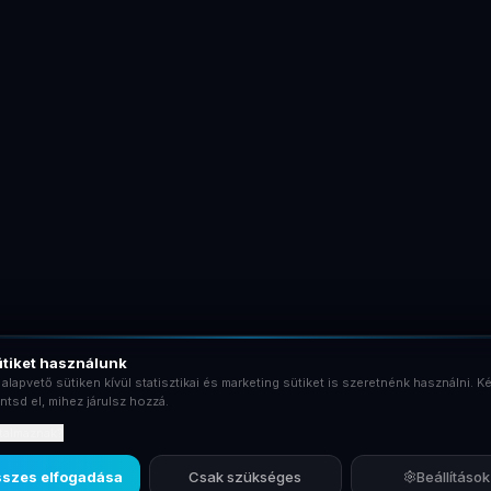
tiket használunk
 alapvető sütiken kívül statisztikai és marketing sütiket is szeretnénk használni. Ké
ntsd el, mihez járulsz hozzá.
rtalmaznak?
szes elfogadása
Csak szükséges
Beállítások