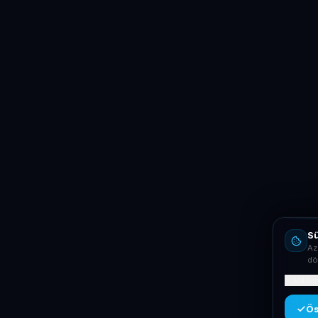
Sü
Az
dö
Mit ta
Ös