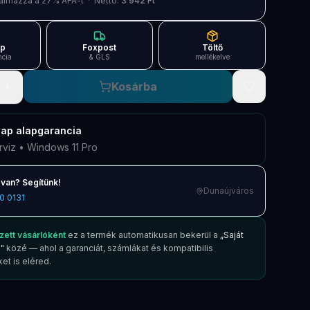
artalmazza a 27% ÁFÁ-t · Nettó:
3 942 Ft
ap
Foxpost
Töltő
ncia
& GLS
mellékelve
+
Kosárba
nap
alapgarancia
rviz • Windows 11 Pro
van? Segítünk!
Dunaújváros
0 0131
zett vásárlóként
ez a termék automatikusan bekerül a
„Saját
"
közé — ahol a garanciát, számlákat és kompatibilis
et is eléred.