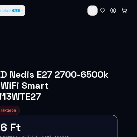
rmékek
ÚJ
ED Nedis E27 2700-6500k
WiFi Smart
W13WTE27
 raktáron
6 Ft