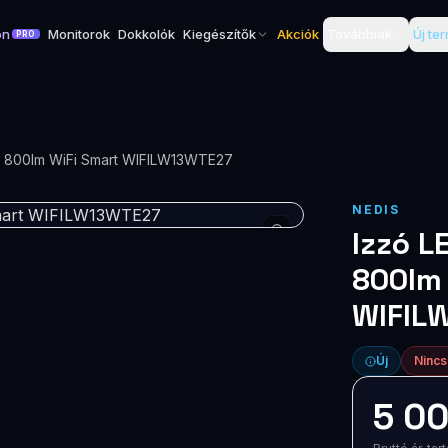
on
Monitorok
Dokkolók
Kiegészítők
Akciók
Továbbiak
Új te
PRO
k 800lm WiFi Smart WIFILW13WTE27
NEDIS
Izzó L
800lm 
WIFIL
Új
Nincs
5 00