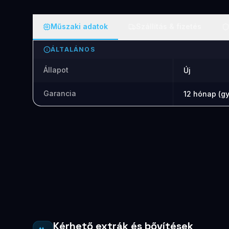
Műszaki adatok
Szállítás & fizetés
ÁLTALÁNOS
Állapot
Új
Garancia
12 hónap (gy
Kérhető extrák és bővítések