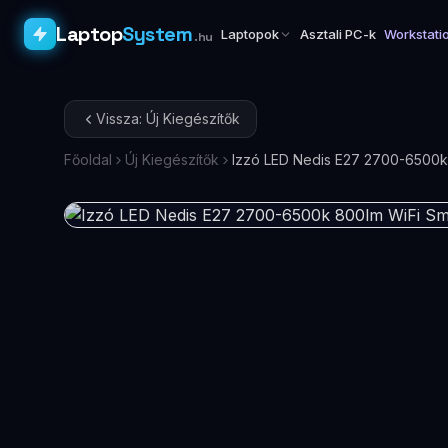
Laptop
System
Laptopok
Asztali PC-k
Workstati
.hu
Vissza: Új Kiegészítők
Főoldal
Új Kiegészítők
Izzó LED Nedis E27 2700-6500