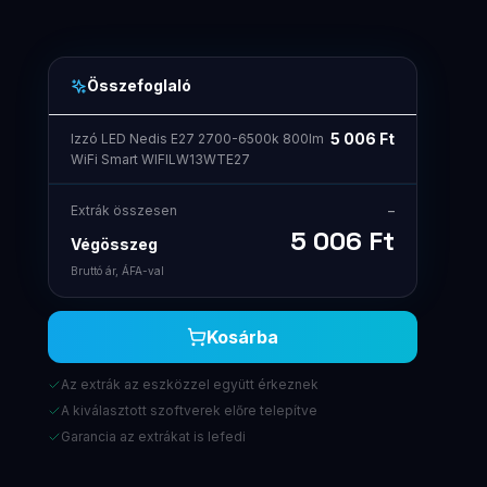
Összefoglaló
5 006
Ft
Izzó LED Nedis E27 2700-6500k 800lm
WiFi Smart WIFILW13WTE27
Extrák összesen
–
5 006
Ft
Végösszeg
Bruttó ár, ÁFA-val
Kosárba
Az extrák az eszközzel együtt érkeznek
A kiválasztott szoftverek előre telepítve
Garancia az extrákat is lefedi