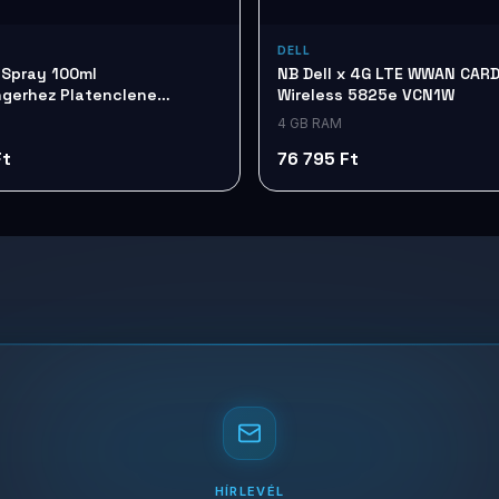
DELL
 Spray 100ml
NB Dell x 4G LTE WWAN CARD
gerhez Platenclene
Wireless 5825e VCN1W
100
4 GB RAM
Ft
76 795 Ft
HÍRLEVÉL