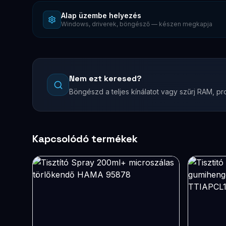
Alap üzembe helyezés
Windows, driverek, böngésző — készen megkapja
Nem ezt keresed?
Böngészd a teljes kínálatot vagy szűrj RAM, pro
Kapcsolódó termékek