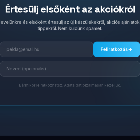
Értesülj elsőként az akciókról
írlevelünkre és elsőként értesülj az új készülékekről, akciós ajánlato
tippekről. Nem küldünk spamet.
Feliratkozás
Bármikor leiratkozhatsz. Adataidat bizalmasan kezeljük.