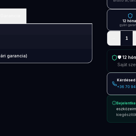
Bruttó ár, t
Garancia
12 hón
gyári gara
−
1
ári garancia)
🛡️
12 hó
Saját sze
Kérdésed 
+36 70 94
Bejelentke
eszközeim
kiegészítők