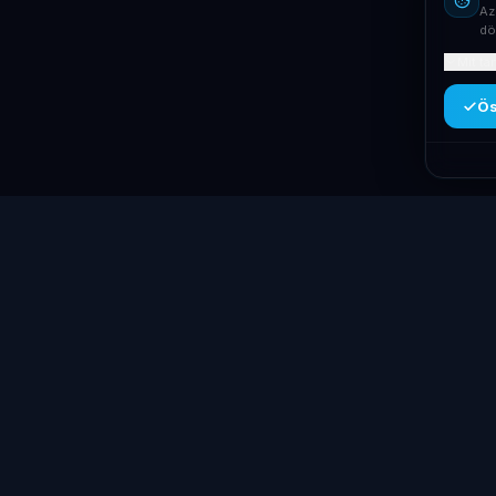
Az
dö
Mit ta
Ös
Kategóriák
Laptop
System
.hu
Laptopok
Minőségi használt üzleti laptopok,
Asztali PC-k
bevizsgálva és garanciával. Foxpost és GLS
Workstation 
szállítás, személyes átvétel
Monitorok
Dunaújvárosban.
Dokkolók
+36 70 940 0131
Kiegészítők
info@laptopsystem.hu
Akciós termé
Dunaújváros – személyes átvétel