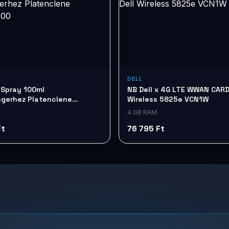
DELL
 Spray 100ml
NB Dell x 4G LTE WWAN CARD
gerhez Platenclene
Wireless 5825e VCN1W
100
4 GB RAM
Ft
76 795 Ft