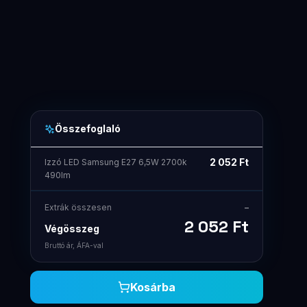
Összefoglaló
2 052
Ft
Izzó LED Samsung E27 6,5W 2700k
490lm
Extrák összesen
–
2 052
Ft
Végösszeg
Bruttó ár, ÁFA-val
Kosárba