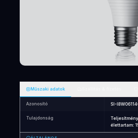
Műszaki adatok
Szállítás & fizetés
Azonosító
SI-I8W06114
Tulajdonság
Teljesítmény
élettartam: 
ÁLTALÁNOS