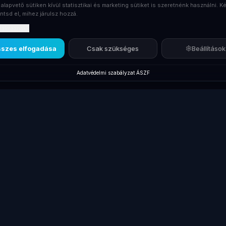
 alapvető sütiken kívül statisztikai és marketing sütiket is szeretnénk használni. Ké
ntsd el, mihez járulsz hozzá.
rtalmaznak?
szes elfogadása
Csak szükséges
Beállítások
Adatvédelmi szabályzat
·
ÁSZF
Új termékek
Márkák
Kiegés
Új Laptopok
Lenovo ThinkPad
Dokkol
Új Monitorok
Dell Latitude
Billent
gépek
Új Asztali PC-k
HP EliteBook
Egerek
Új Dokkolók
Összes laptop
Táskák
Új Laptop Töltők
Gamer laptopok
Kábele
Laptop
Akciós Termékek
Laptop 
Akkumulátorok
kek
HP ProBook
Pendri
Új Kiegészítők
Laptop