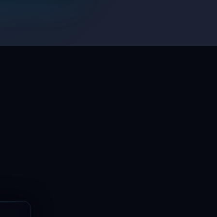
LaptopSystem Support
Segítünk! Írj vagy hívj minket.
Online – általában gyorsan válaszolunk
Email
info@laptopsystem.hu
Telefon
+36709400131