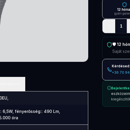
12 hón
gyári gara
−
1
🛡️
12 hó
Saját sze
Kérdésed 
+36 70 94
Garancia
Bejelentke
eszközeim
0EU,
kiegészítők
: 6,5W, fényerősség:: 490 Lm,
15.000 óra