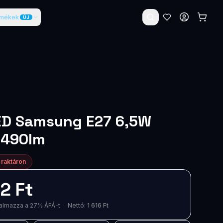
rmékek
ÚJ
ED Samsung E27 6,5W
 490lm
 raktáron
2 Ft
artalmazza a 27% ÁFÁ-t · Nettó:
1 616 Ft