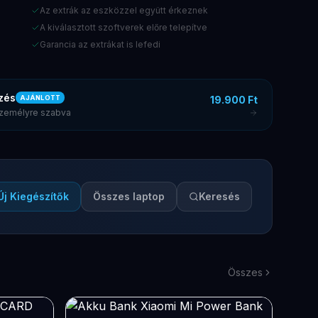
Az extrák az eszközzel együtt érkeznek
A kiválasztott szoftverek előre telepítve
Garancia az extrákat is lefedi
zés
19.900 Ft
AJÁNLOTT
 személyre szabva
Új Kiegészítők
Összes laptop
Keresés
Összes