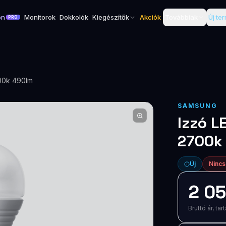
on
Monitorok
Dokkolók
Kiegészítők
Akciók
Továbbiak
Új te
PRO
00k 490lm
SAMSUNG
Izzó L
2700k
Új
Nincs
2 05
Bruttó ár, t