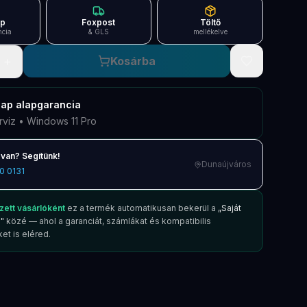
ap
Foxpost
Töltő
ncia
& GLS
mellékelve
+
Kosárba
nap
alapgarancia
rviz • Windows 11 Pro
van? Segítünk!
Dunaújváros
0 0131
zett vásárlóként
ez a termék automatikusan bekerül a
„Saját
"
közé — ahol a garanciát, számlákat és kompatibilis
et is eléred.