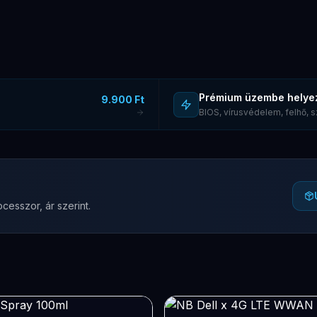
Prémium üzembe helye
9.900 Ft
BIOS, vírusvédelem, felhő,
cesszor, ár szerint.