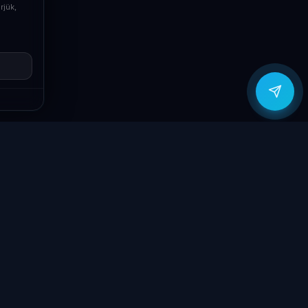
rjük,
Viber
Írj Viberen
zítők
Támogatás
Jogi
ók
Szolgáltatások
Adatvédelmi
szabályzat
yűzetek
Ajándékkártya
ÁSZF
GY.I.K.
Kapcsolat
Garancia bejelentő
k
Elállási nyilatkozat
töltők
Kapcsolat
ve
Szállítás & Fizetés
Garanciális feltételek