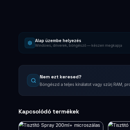
Alap üzembe helyezés
Windows, driverek, böngésző — készen megkapja
Nem ezt keresed?
Böngészd a teljes kínálatot vagy szűrj RAM, pro
Kapcsolódó termékek