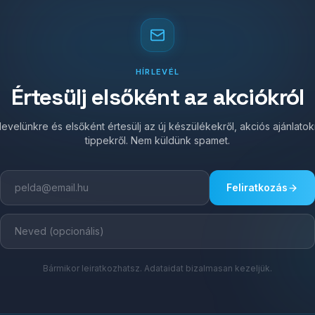
HÍRLEVÉL
Értesülj elsőként az akciókról
írlevelünkre és elsőként értesülj az új készülékekről, akciós ajánlato
tippekről. Nem küldünk spamet.
Feliratkozás
Bármikor leiratkozhatsz. Adataidat bizalmasan kezeljük.