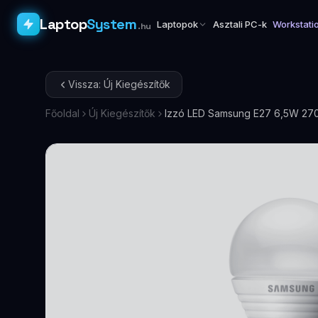
Laptop
System
Laptopok
Asztali PC-k
Workstati
.hu
Vissza: Új Kiegészítők
Főoldal
Új Kiegészítők
Izzó LED Samsung E27 6,5W 27