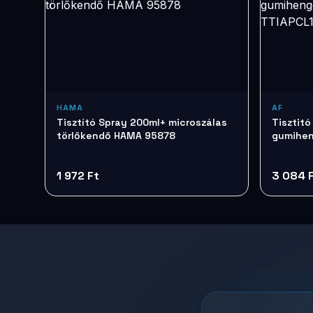
HAMA
AF
Tisztító Spray 200ml+ microszálas
Tisztitó
törlőkendő HAMA 95878
gumihen
TTIAPCL
1 972 Ft
3 084 