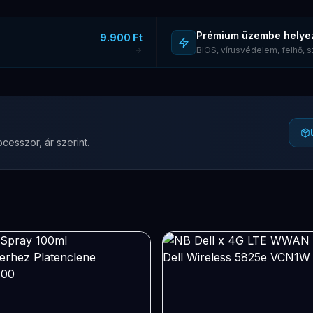
Prémium üzembe helye
9.900 Ft
BIOS, vírusvédelem, felhő,
cesszor, ár szerint.