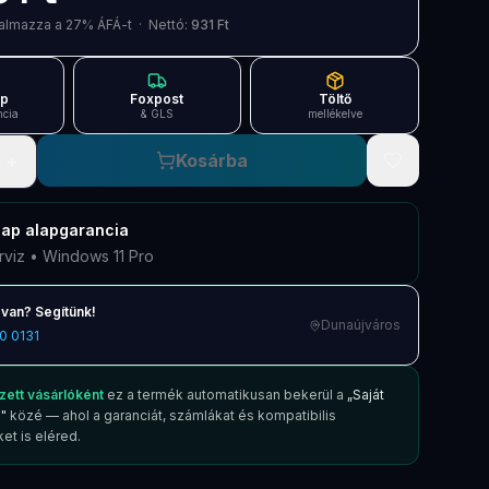
artalmazza a 27% ÁFÁ-t · Nettó:
931 Ft
ap
Foxpost
Töltő
ncia
& GLS
mellékelve
+
Kosárba
nap
alapgarancia
rviz • Windows 11 Pro
van? Segítünk!
Dunaújváros
0 0131
zett vásárlóként
ez a termék automatikusan bekerül a
„Saját
"
közé — ahol a garanciát, számlákat és kompatibilis
et is eléred.