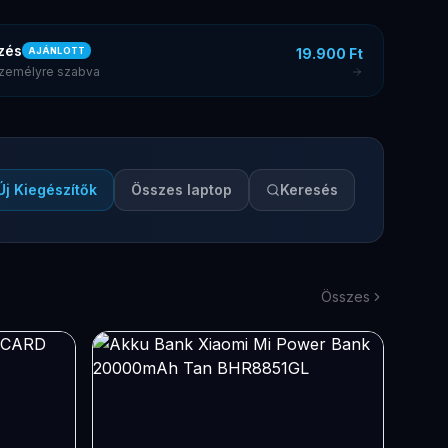
zés
19.900 Ft
AJÁNLOTT
 személyre szabva
Új Kiegészítők
Összes laptop
Keresés
Összes