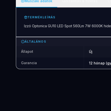
Műszaki adatok
Szállítás & fizetés
TERMÉKLEÍRÁS
Izzó Optonica GU10 LED Spot 560Lm 7W 6000K hide
ÁLTALÁNOS
Állapot
Új
Garancia
12 hónap (gy