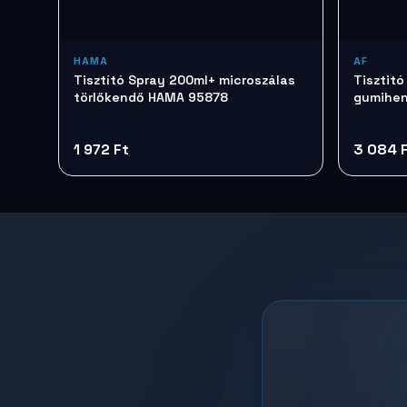
HAMA
AF
Tisztító Spray 200ml+ microszálas
Tisztitó
törlőkendő HAMA 95878
gumihen
TTIAPCL
1 972 Ft
3 084 