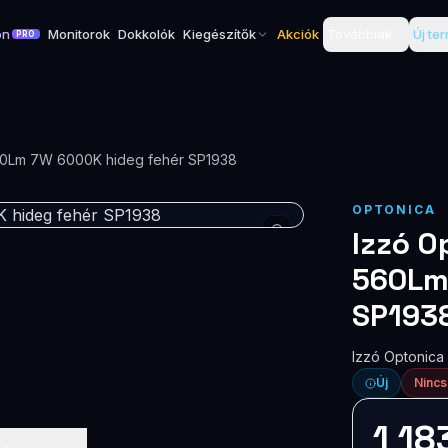
on
Monitorok
Dokkolók
Kiegészítők
Akciók
Továbbiak
Új te
PRO
60Lm 7W 6000K hideg fehér SP1938
OPTONICA
Izzó O
560Lm
SP193
Izzó Optonic
Új
Nincs
1 18