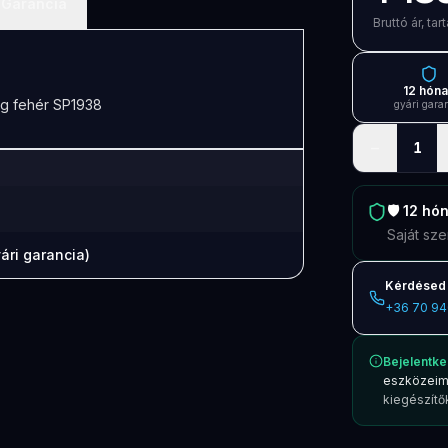
Garancia
Bruttó ár, t
12 hón
g fehér SP1938
gyári gara
−
1
🛡️
12 hó
Saját sze
ári garancia)
Kérdésed 
+36 70 94
Bejelentke
eszközeim
kiegészítők