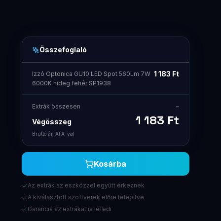
Összefoglaló
1 183
Ft
Izzó Optonica GU10 LED Spot 560Lm 7W
6000K hideg fehér SP1938
Extrák összesen
–
1 183
Ft
Végösszeg
Bruttó ár, ÁFA-val
Kosárba
Az extrák az eszközzel együtt érkeznek
A kiválasztott szoftverek előre telepítve
Garancia az extrákat is lefedi