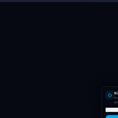
Sü
Az
dö
Mit ta