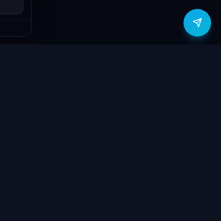
zítők
Támogatás
Jogi
ók
Szolgáltatások
Adatvédelmi
szabályzat
yűzetek
Ajándékkártya
ÁSZF
GY.I.K.
Kapcsolat
Garancia bejelentő
k
Elállási nyilatkozat
töltők
Kapcsolat
ve
Szállítás & Fizetés
Garanciális feltételek
látorok
Blog
 megtekintése
Rólunk