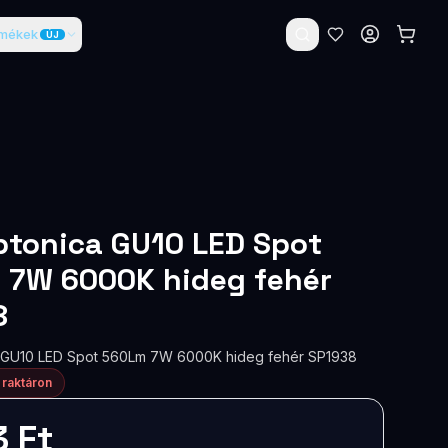
rmékek
ÚJ
ptonica GU10 LED Spot
 7W 6000K hideg fehér
8
a GU10 LED Spot 560Lm 7W 6000K hideg fehér SP1938
 raktáron
3 Ft