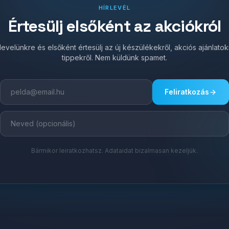
HÍRLEVÉL
Értesülj elsőként az akciókról
írlevelünkre és elsőként értesülj az új készülékekről, akciós ajánlato
tippekről. Nem küldünk spamet.
Feliratkozás
Bármikor leiratkozhatsz. Adataidat bizalmasan kezeljük.