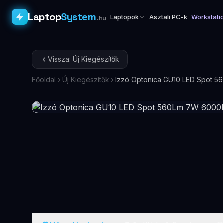
Laptop
System
Laptopok
Asztali PC-k
Workstati
.hu
Vissza: Új Kiegészítők
Főoldal
Új Kiegészítők
Izzó Optonica GU10 LED Spot 5