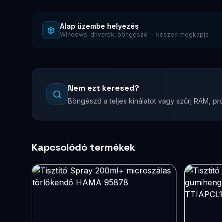
Alap üzembe helyezés
Windows, driverek, böngésző — készen megkapja
Nem ezt keresed?
Böngészd a teljes kínálatot vagy szűrj RAM, pro
Kapcsolódó termékek