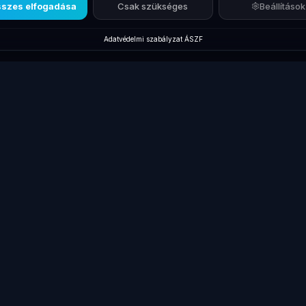
szes elfogadása
Csak szükséges
Beállítások
Adatvédelmi szabályzat
·
ÁSZF
Új termékek
Márkák
Kiegés
Új Laptopok
Lenovo ThinkPad
Dokkol
Új Monitorok
Dell Latitude
Billent
gépek
Új Asztali PC-k
HP EliteBook
Egerek
Új Dokkolók
Összes laptop
Táskák
Új Laptop Töltők
Gamer laptopok
Kábele
Laptop
Akciós Termékek
Laptop 
Akkumulátorok
kek
HP ProBook
Pendri
Új Kiegészítők
Laptop
Lenovo Laptopok
akkumu
Összes megtekintése
Összes
→
→