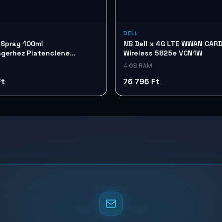
DELL
 Spray 100ml
NB Dell x 4G LTE WWAN CARD
gerhez Platenclene
Wireless 5825e VCN1W
100
4 GB RAM
Ft
76 795 Ft