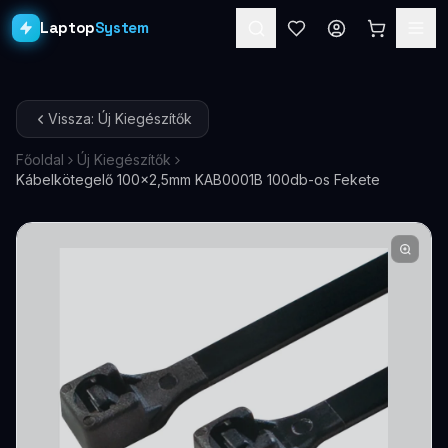
Laptop
System
Laptopok
Vissza: Új Kiegészítők
Asztali PC-k
Főoldal
Új Kiegészítők
Kábelkötegelő 100x2,5mm KAB0001B 100db-os Fekete
Workstation
PRO
Monitorok
Dokkolók
Kiegészítők
Akciók
Ajándékkártya