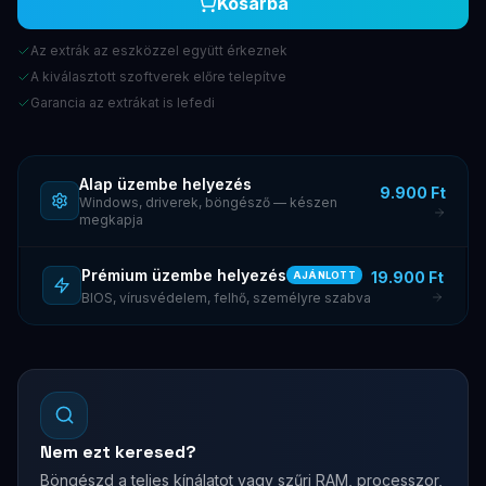
Kosárba
Az extrák az eszközzel együtt érkeznek
A kiválasztott szoftverek előre telepítve
Garancia az extrákat is lefedi
Alap üzembe helyezés
9.900 Ft
Windows, driverek, böngésző — készen
megkapja
Prémium üzembe helyezés
19.900 Ft
AJÁNLOTT
BIOS, vírusvédelem, felhő, személyre szabva
Nem ezt keresed?
Böngészd a teljes kínálatot vagy szűrj RAM, processzor,