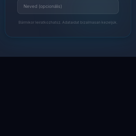
Bármikor leiratkozhatsz. Adataidat bizalmasan kezeljük.