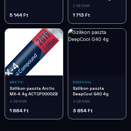
7db STD7257
2 GB RAM
5 144 Ft
1 713 Ft
ARCTIC
DEEPCOOL
Szilikon paszta Arctic
Szilikon paszta
MX-4 4g ACTCP00002B
DeepCool G40 4g
4 GB RAM
4 GB RAM
1 884 Ft
3 854 Ft