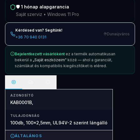
🛡️
1 hónap
alapgarancia
Saját szerviz • Windows 11 Pro
Kérdésed van? Segítünk!
Dunaújváros
+36 70 940 0131
Bejelentkezett vásárlóként
ez a termék automatikusan
bekerül a
„Saját eszközeim"
közé — ahol a garanciát,
számlákat és kompatibilis kiegészítőket is eléred.
AZONOSÍTÓ
KAB0001B,
TULAJDONSÁG
100db, 100x2,5mm, UL94V-2 szerint lángálló
ÁLTALÁNOS