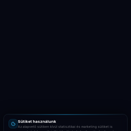
LaptopSystem Support
Segítünk! Írj vagy hívj minket.
Online – általában gyorsan válaszolunk
Email
info@laptopsystem.hu
Sütiket használunk
Telefon
Az alapvető sütiken kívül statisztikai és marketing sütiket is
+36709400131