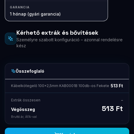
GARANCIA
1 hónap (gyári garancia)
Kérhető extrák és bővítések
Személyre szabott konfiguráció – azonnal rendelésre
kész
Összefoglaló
513
Ft
Kábelkötegelő 100x2,5mm KAB0001B 100db-os Fekete
Extrák összesen
–
513
Ft
Végösszeg
Bruttó ár, ÁFA-val