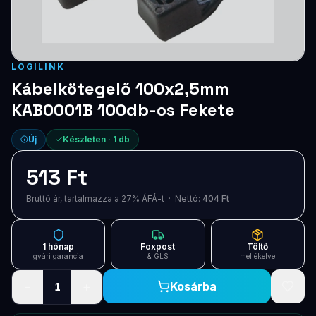
Blog
Szolgáltatások
LOGILINK
Támogatás
Kábelkötegelő 100x2,5mm
KAB0001B 100db-os Fekete
Új termékek
ÚJ
Új
Készleten ·
1
db
Keresés
Vásárlás
513 Ft
Bruttó ár, tartalmazza a 27% ÁFÁ-t · Nettó:
404 Ft
1 hónap
Foxpost
Töltő
gyári garancia
& GLS
mellékelve
−
+
Kosárba
1