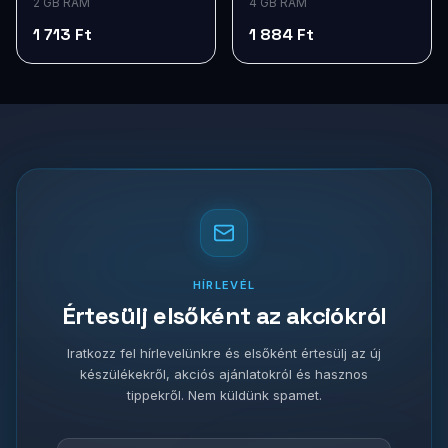
2 GB RAM
4 GB RAM
1 713 Ft
1 884 Ft
HÍRLEVÉL
Értesülj elsőként az akciókról
Iratkozz fel hírlevelünkre és elsőként értesülj az új
készülékekről, akciós ajánlatokról és hasznos
tippekről. Nem küldünk spamet.