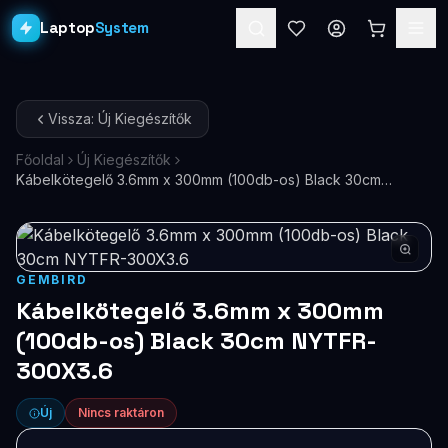
Laptop
System
Laptopok
Vissza: Új Kiegészítők
Asztali PC-k
Főoldal
Új Kiegészítők
Kábelkötegelő 3.6mm x 300mm (100db-os) Black 30cm
Workstation
PRO
NYTFR-300X3.6
Monitorok
Dokkolók
GEMBIRD
Kábelkötegelő 3.6mm x 300mm
Kiegészítők
(100db-os) Black 30cm NYTFR-
300X3.6
Akciók
Ajándékkártya
Új
Nincs raktáron