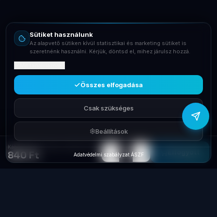
Email
info@laptopsystem.hu
Sütiket használunk
Telefon
Az alapvető sütiken kívül statisztikai és marketing sütiket is
+36709400131
szeretnénk használni. Kérjük, döntsd el, mihez járulsz hozzá.
Mit tartalmaznak?
Viber
Írj Viberen
Összes elfogadása
Csak szükséges
Beállítások
Kábelkötegelő 3.6mm x 300mm (100db-os) Black 30cm NYTFR-300X3.6
−
+
1
Elfogyott
840 Ft
Adatvédelmi szabályzat
·
ÁSZF
Laptop
System
.hu