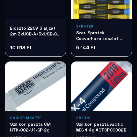
SPROTEK
Elosztó 220V 3 aljzat
Szer. Sprotek
2m 3xUSB-A+3xUSB-C
Csavarhúzó készlet
Colorway CW-
7db STD7257
CHE36PDB
10 613 Ft
5 144 Ft
COOLER MASTER
ARCTIC
Szilikon paszta CM
Szilikon paszta Arctic
HTK-002-U1-GP 2g
MX-4 4g ACTCP00002B