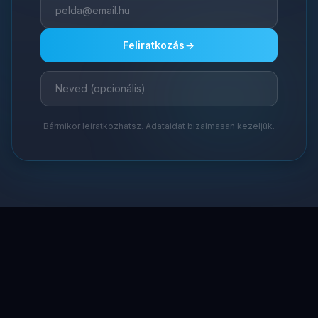
Feliratkozás
Bármikor leiratkozhatsz. Adataidat bizalmasan kezeljük.