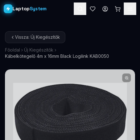
Laptop
System
Laptopok
Vissza: Új Kiegészítők
Asztali PC-k
Főoldal
Új Kiegészítők
Kábelkötegelő 4m x 16mm Black Logilink KAB0050
Workstation
PRO
Monitorok
Dokkolók
Kiegészítők
Akciók
Ajándékkártya