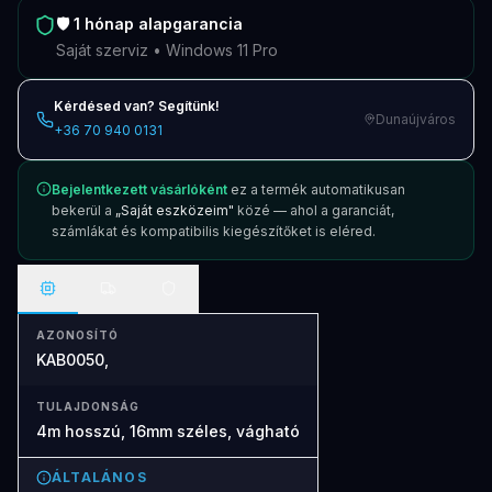
🛡️
1 hónap
alapgarancia
Saját szerviz • Windows 11 Pro
Kérdésed van? Segítünk!
Dunaújváros
+36 70 940 0131
Bejelentkezett vásárlóként
ez a termék automatikusan
bekerül a
„Saját eszközeim"
közé — ahol a garanciát,
számlákat és kompatibilis kiegészítőket is eléred.
AZONOSÍTÓ
KAB0050,
TULAJDONSÁG
4m hosszú, 16mm széles, vágható
ÁLTALÁNOS