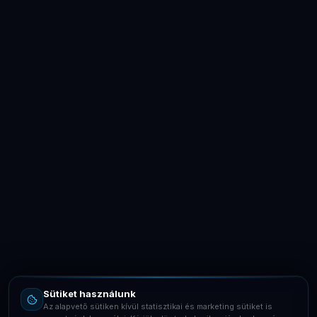
LaptopSystem Support
Segítünk! Írj vagy hívj minket.
Online – általában gyorsan válaszolunk
Email
info@laptopsystem.hu
Sütiket használunk
Telefon
Az alapvető sütiken kívül statisztikai és marketing sütiket is
+36709400131