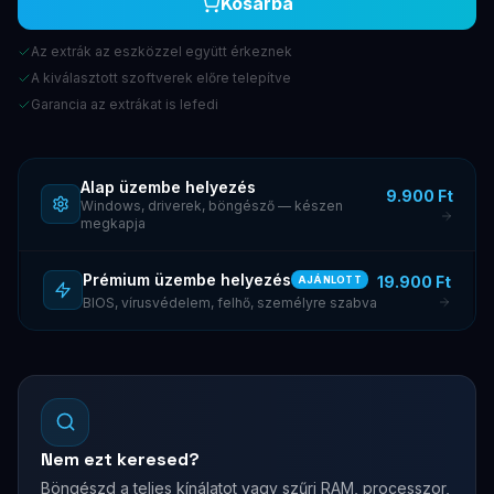
Kosárba
Az extrák az eszközzel együtt érkeznek
A kiválasztott szoftverek előre telepítve
Garancia az extrákat is lefedi
Alap üzembe helyezés
9.900 Ft
Windows, driverek, böngésző — készen
megkapja
Prémium üzembe helyezés
19.900 Ft
AJÁNLOTT
BIOS, vírusvédelem, felhő, személyre szabva
Nem ezt keresed?
Böngészd a teljes kínálatot vagy szűrj RAM, processzor,