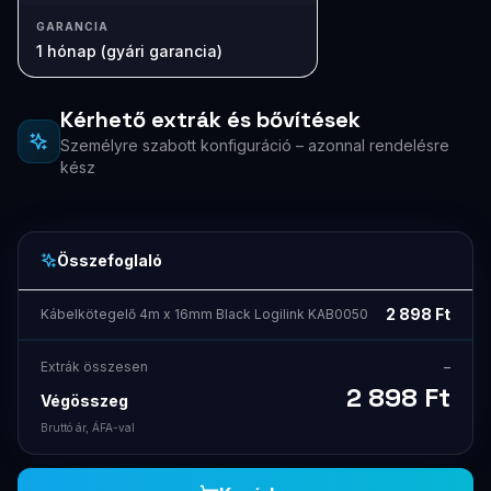
GARANCIA
1 hónap (gyári garancia)
Kérhető extrák és bővítések
Személyre szabott konfiguráció – azonnal rendelésre
kész
Összefoglaló
2 898
Ft
Kábelkötegelő 4m x 16mm Black Logilink KAB0050
Extrák összesen
–
2 898
Ft
Végösszeg
Bruttó ár, ÁFA-val