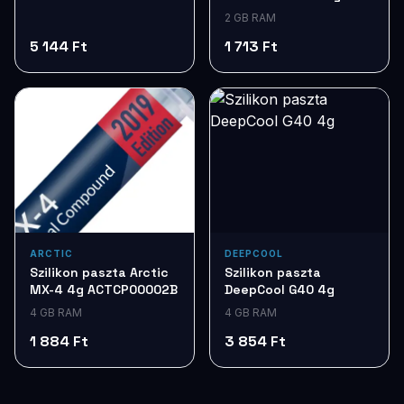
7db STD7257
2 GB RAM
5 144 Ft
1 713 Ft
ARCTIC
DEEPCOOL
Szilikon paszta Arctic
Szilikon paszta
MX-4 4g ACTCP00002B
DeepCool G40 4g
4 GB RAM
4 GB RAM
1 884 Ft
3 854 Ft