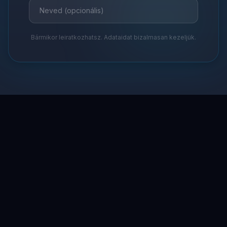
Bármikor leiratkozhatsz. Adataidat bizalmasan kezeljük.