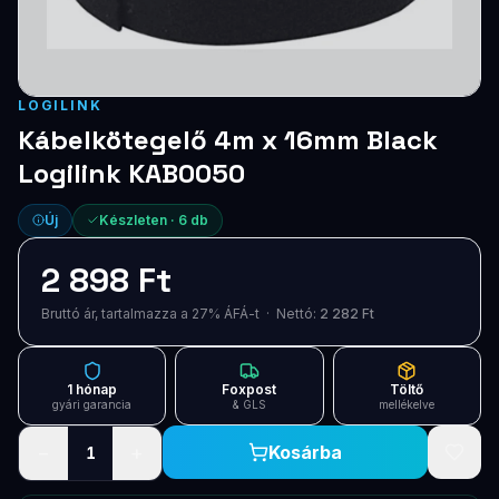
Blog
Szolgáltatások
LOGILINK
Támogatás
Kábelkötegelő 4m x 16mm Black
Logilink KAB0050
Új termékek
ÚJ
Új
Készleten ·
6
db
Keresés
Vásárlás
2 898 Ft
Bruttó ár, tartalmazza a 27% ÁFÁ-t · Nettó:
2 282 Ft
1 hónap
Foxpost
Töltő
gyári garancia
& GLS
mellékelve
−
+
Kosárba
1