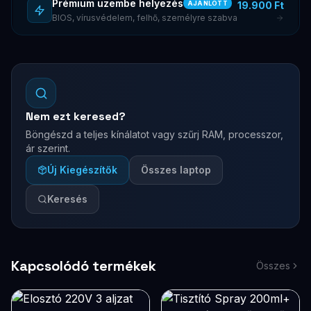
Prémium üzembe helyezés
19.900 Ft
AJÁNLOTT
BIOS, vírusvédelem, felhő, személyre szabva
Nem ezt keresed?
Böngészd a teljes kínálatot vagy szűrj RAM, processzor,
ár szerint.
Új Kiegészítők
Összes laptop
Keresés
Kapcsolódó termékek
Összes