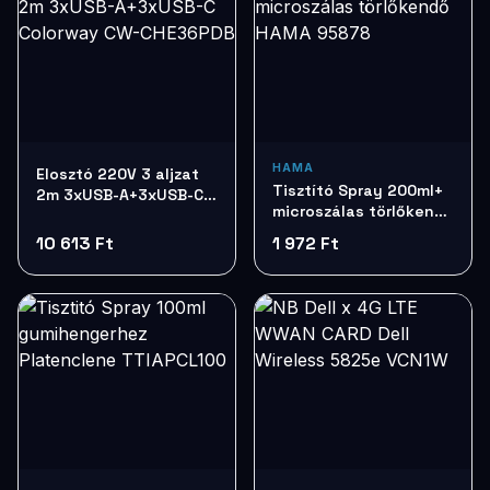
HAMA
Elosztó 220V 3 aljzat
Tisztító Spray 200ml+
2m 3xUSB-A+3xUSB-C
microszálas törlőkendő
Colorway CW-
HAMA 95878
CHE36PDB
10 613 Ft
1 972 Ft