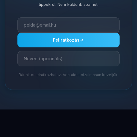
tippekről. Nem küldünk spamet.
Feliratkozás
Bármikor leiratkozhatsz. Adataidat bizalmasan kezeljük.