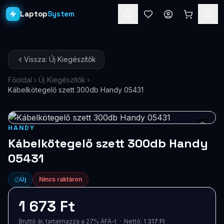
Laptop
System
Laptopok
Vissza: Új Kiegészítők
Asztali PC-k
Főoldal
Új Kiegészítők
Kábelkötegelő szett 300db Handy 05431
Workstation
PRO
Monitorok
HANDY
Dokkolók
Kábelkötegelő szett 300db Handy
05431
Kiegészítők
Új
Nincs raktáron
Akciók
1 673 Ft
Ajándékkártya
Bruttó ár, tartalmazza a 27% ÁFÁ-t · Nettó:
1 317 Ft