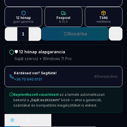
Blog
Szolgáltatások
12 hónap
Foxpost
Töltő
gyári garancia
& GLS
mellékelve
Támogatás
−
+
Kosárba
1
Új termékek
ÚJ
🛡️
12 hónap
alapgarancia
Keresés
Vásárlás
Saját szerviz • Windows 11 Pro
Kérdésed van? Segítünk!
Dunaújváros
+36 70 940 0131
Bejelentkezett vásárlóként
ez a termék automatikusan
bekerül a
„Saját eszközeim"
közé — ahol a garanciát,
számlákat és kompatibilis kiegészítőket is eléred.