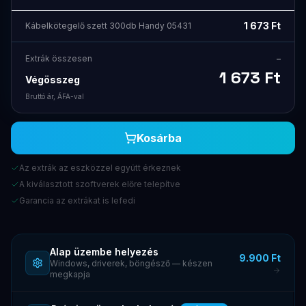
1 673
Ft
Kábelkötegelő szett 300db Handy 05431
Extrák összesen
–
1 673
Ft
Végösszeg
Bruttó ár, ÁFA-val
Kosárba
Az extrák az eszközzel együtt érkeznek
A kiválasztott szoftverek előre telepítve
Garancia az extrákat is lefedi
Alap üzembe helyezés
9.900 Ft
Windows, driverek, böngésző — készen
megkapja