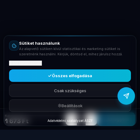
Online – általában gyorsan válaszolunk
Email
info@laptopsystem.hu
Sütiket használunk
Telefon
Az alapvető sütiken kívül statisztikai és marketing sütiket is
+36709400131
szeretnénk használni. Kérjük, döntsd el, mihez járulsz hozzá.
Mit tartalmaznak?
Viber
Írj Viberen
Összes elfogadása
Csak szükséges
Beállítások
Kábelkötegelő szett 300db Handy 05431
−
+
1
Elfogyott
1 673 Ft
Adatvédelmi szabályzat
·
ÁSZF