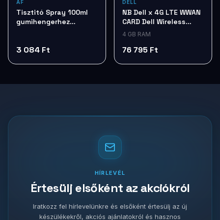
AF
DELL
Tisztitó Spray 100ml
NB Dell x 4G LTE WWAN
gumihengerhez
CARD Dell Wireless
Platenclene
5825e VCN1W
4 GB RAM
TTIAPCL100
3 084 Ft
76 795 Ft
HÍRLEVÉL
Értesülj elsőként az akciókról
Iratkozz fel hírlevelünkre és elsőként értesülj az új
készülékekről, akciós ajánlatokról és hasznos