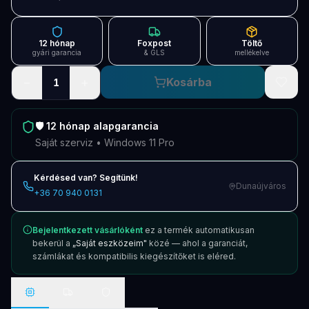
Blog
Szolgáltatások
12 hónap
Foxpost
Töltő
gyári garancia
& GLS
mellékelve
Támogatás
−
+
Kosárba
1
Új termékek
ÚJ
🛡️
12 hónap
alapgarancia
Keresés
Vásárlás
Saját szerviz • Windows 11 Pro
Kérdésed van? Segítünk!
Dunaújváros
+36 70 940 0131
Bejelentkezett vásárlóként
ez a termék automatikusan
bekerül a
„Saját eszközeim"
közé — ahol a garanciát,
számlákat és kompatibilis kiegészítőket is eléred.