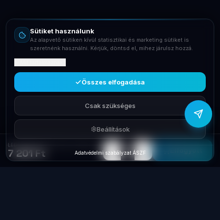
Email
info@laptopsystem.hu
Sütiket használunk
Telefon
Az alapvető sütiken kívül statisztikai és marketing sütiket is
+36709400131
szeretnénk használni. Kérjük, döntsd el, mihez járulsz hozzá.
Mit tartalmaznak?
Viber
Írj Viberen
Összes elfogadása
Csak szükséges
Beállítások
LED Fejlámpa Multi akku mozgásérzékelős PI967-II
−
+
1
Elfogyott
7 201 Ft
Adatvédelmi szabályzat
·
ÁSZF
Laptop
System
.hu
Minőségi használt üzleti laptopok, bevizsgálva