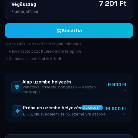
7 201
Ft
Végösszeg
Bruttó ár, ÁFA-val
Kosárba
Az extrák az eszközzel együtt érkeznek
A kiválasztott szoftverek előre telepítve
Garancia az extrákat is lefedi
Alap üzembe helyezés
9.900 Ft
Windows, driverek, böngésző — készen
megkapja
Prémium üzembe helyezés
19.900 Ft
AJÁNLOTT
BIOS, vírusvédelem, felhő, személyre szabva