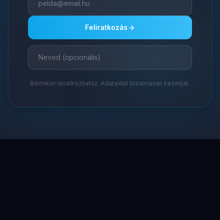
Feliratkozás
Bármikor leiratkozhatsz. Adataidat bizalmasan kezeljük.