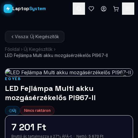
Laptop
System
Laptopok
Vissza: Új Kiegészítők
Asztali PC-k
Főoldal
Új Kiegészítők
LED Fejlámpa Multi akku mozgásérzékelős PI967-II
Workstation
PRO
Monitorok
EGYÉB
Dokkolók
LED Fejlámpa Multi akku
mozgásérzékelős PI967-II
Kiegészítők
Új
Nincs raktáron
Akciók
7 201 Ft
Ajándékkártya
Bruttó ár, tartalmazza a 27% ÁFÁ-t · Nettó:
5 670 Ft