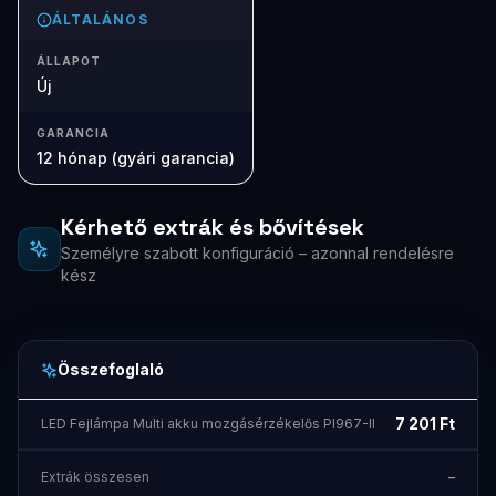
ÁLTALÁNOS
ÁLLAPOT
Új
GARANCIA
12 hónap (gyári garancia)
Kérhető extrák és bővítések
Személyre szabott konfiguráció – azonnal rendelésre
kész
Összefoglaló
7 201
Ft
LED Fejlámpa Multi akku mozgásérzékelős PI967-II
Extrák összesen
–