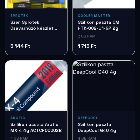
SPROTEK
COOLER MASTER
Szer. Sprotek
Szilikon paszta CM
Csavarhúzó készlet
HTK-002-U1-GP 2g
7db STD7257
2 GB RAM
5 144 Ft
1 713 Ft
ARCTIC
DEEPCOOL
Szilikon paszta Arctic
Szilikon paszta
MX-4 4g ACTCP00002B
DeepCool G40 4g
4 GB RAM
4 GB RAM