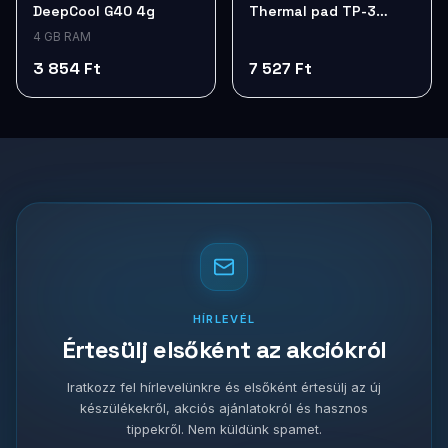
DeepCool G40 4g
Thermal pad TP-3
200x100mm 0.5mm
4 GB RAM
ACTPD00058A
3 854 Ft
7 527 Ft
HÍRLEVÉL
Értesülj elsőként az akciókról
Iratkozz fel hírlevelünkre és elsőként értesülj az új
készülékekről, akciós ajánlatokról és hasznos
tippekről. Nem küldünk spamet.