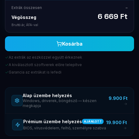
Extrák összesen
–
6 669
Ft
Végösszeg
Bruttó ár, ÁFA-val
Kosárba
Az extrák az eszközzel együtt érkeznek
A kiválasztott szoftverek előre telepítve
Garancia az extrákat is lefedi
Alap üzembe helyezés
9.900 Ft
Windows, driverek, böngésző — készen
megkapja
Prémium üzembe helyezés
19.900 Ft
AJÁNLOTT
BIOS, vírusvédelem, felhő, személyre szabva