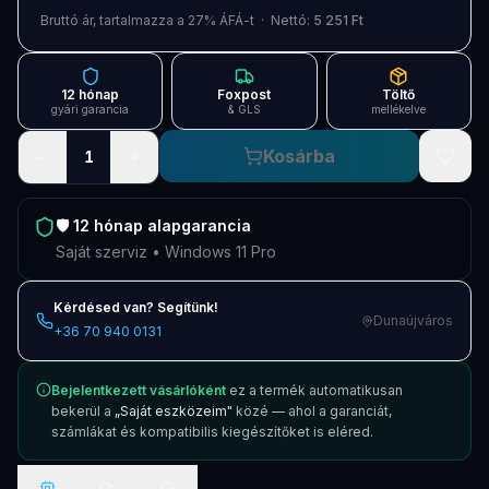
Blog
Bruttó ár, tartalmazza a 27% ÁFÁ-t · Nettó:
5 251 Ft
Szolgáltatások
12 hónap
Foxpost
Töltő
Támogatás
gyári garancia
& GLS
mellékelve
−
+
Kosárba
1
Új termékek
ÚJ
Keresés
Vásárlás
🛡️
12 hónap
alapgarancia
Saját szerviz • Windows 11 Pro
Kérdésed van? Segítünk!
Dunaújváros
+36 70 940 0131
Bejelentkezett vásárlóként
ez a termék automatikusan
bekerül a
„Saját eszközeim"
közé — ahol a garanciát,
számlákat és kompatibilis kiegészítőket is eléred.