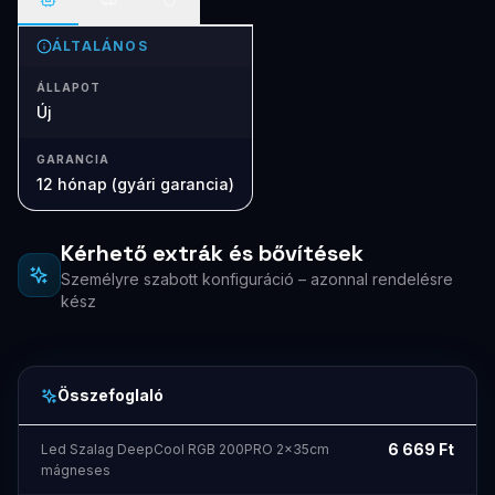
ÁLTALÁNOS
ÁLLAPOT
Új
GARANCIA
12 hónap (gyári garancia)
Kérhető extrák és bővítések
Személyre szabott konfiguráció – azonnal rendelésre
kész
Összefoglaló
6 669
Ft
Led Szalag DeepCool RGB 200PRO 2x35cm
mágneses