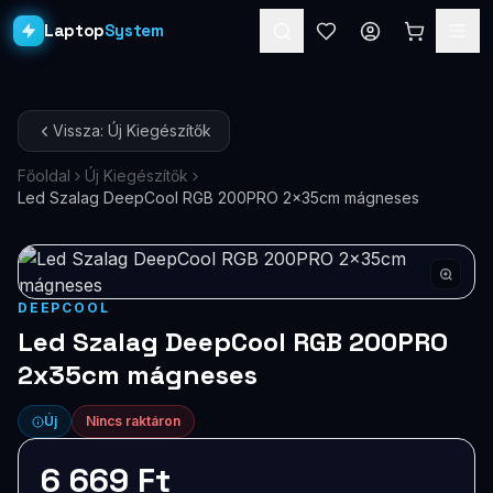
Laptop
System
Laptopok
Vissza: Új Kiegészítők
Asztali PC-k
Főoldal
Új Kiegészítők
Led Szalag DeepCool RGB 200PRO 2x35cm mágneses
Workstation
PRO
Monitorok
Dokkolók
DEEPCOOL
Led Szalag DeepCool RGB 200PRO
Kiegészítők
2x35cm mágneses
Akciók
Új
Nincs raktáron
Ajándékkártya
6 669 Ft