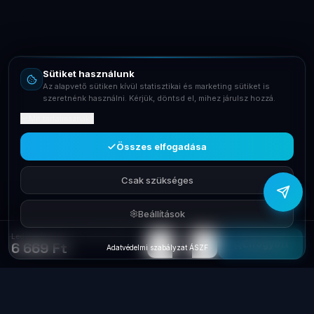
Email
info@laptopsystem.hu
Sütiket használunk
Telefon
Az alapvető sütiken kívül statisztikai és marketing sütiket is
+36709400131
szeretnénk használni. Kérjük, döntsd el, mihez járulsz hozzá.
Mit tartalmaznak?
Viber
Írj Viberen
Összes elfogadása
Csak szükséges
Beállítások
Led Szalag DeepCool RGB 200PRO 2x35cm mágneses
−
+
1
Elfogyott
6 669 Ft
Adatvédelmi szabályzat
·
ÁSZF
Laptop
System