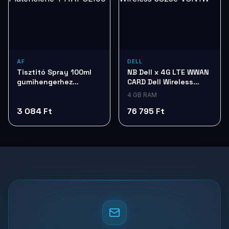
AF
DELL
Tisztitó Spray 100ml
NB Dell x 4G LTE WWAN
gumihengerhez
CARD Dell Wireless
Platenclene
5825e VCN1W
4 GB RAM
TTIAPCL100
3 084 Ft
76 795 Ft