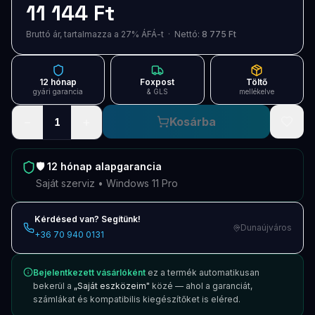
11 144 Ft
Blog
Bruttó ár, tartalmazza a 27% ÁFÁ-t · Nettó:
8 775 Ft
Szolgáltatások
Támogatás
12 hónap
Foxpost
Töltő
gyári garancia
& GLS
mellékelve
Új termékek
ÚJ
−
+
Kosárba
1
Keresés
Vásárlás
🛡️
12 hónap
alapgarancia
Saját szerviz • Windows 11 Pro
Kérdésed van? Segítünk!
Dunaújváros
+36 70 940 0131
Bejelentkezett vásárlóként
ez a termék automatikusan
bekerül a
„Saját eszközeim"
közé — ahol a garanciát,
számlákat és kompatibilis kiegészítőket is eléred.