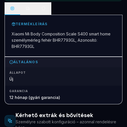
TERMÉKLEÍRÁS
Xiaomi Mi Body Composition Scale S400 smart home
személymérleg fehér BHR7793GL, Azonosító:
BHR7793GL
ÁLTALÁNOS
ÁLLAPOT
Új
GARANCIA
12 hónap (gyári garancia)
Kérhető extrák és bővítések
Személyre szabott konfiguráció – azonnal rendelésre