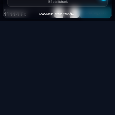
Beállítások
Mérleg Xiaomi Mi Body Composition Scale S400 BHR7793GL
−
+
1
Elfogyott
11 144 Ft
Adatvédelmi szabályzat
·
ÁSZF
Laptop
System
.hu
Minőségi használt üzleti laptopok, bevizsgálva
és garanciával. Foxpost és GLS szállítás,
személyes átvétel Dunaújvárosban.
+36 70 940 0131
info@laptopsystem.hu
Dunaújváros – személyes átvétel
Kövess minket Facebookon
laptopsystem.hu