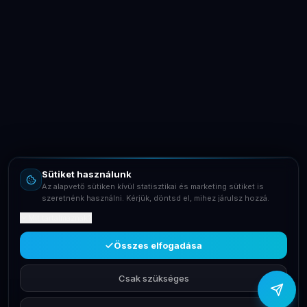
LaptopSystem Support
Segítünk! Írj vagy hívj minket.
Online – általában gyorsan válaszolunk
Email
info@laptopsystem.hu
Sütiket használunk
Telefon
Az alapvető sütiken kívül statisztikai és marketing sütiket is
+36709400131
szeretnénk használni. Kérjük, döntsd el, mihez járulsz hozzá.
Mit tartalmaznak?
Viber
Írj Viberen
Összes elfogadása
Csak szükséges