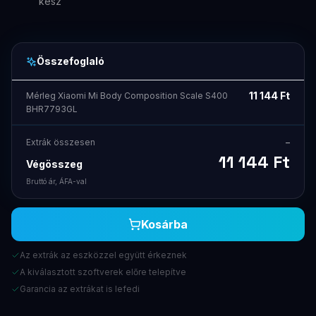
kész
Összefoglaló
11 144
Ft
Mérleg Xiaomi Mi Body Composition Scale S400
BHR7793GL
Extrák összesen
–
11 144
Ft
Végösszeg
Bruttó ár, ÁFA-val
Kosárba
Az extrák az eszközzel együtt érkeznek
A kiválasztott szoftverek előre telepítve
Garancia az extrákat is lefedi