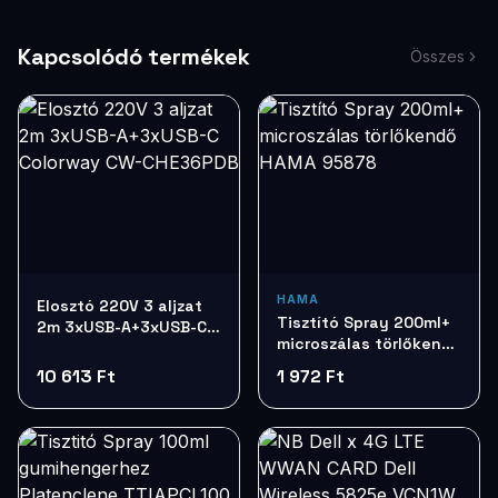
Kapcsolódó termékek
Összes
HAMA
Elosztó 220V 3 aljzat
Tisztító Spray 200ml+
2m 3xUSB-A+3xUSB-C
microszálas törlőkendő
Colorway CW-
HAMA 95878
CHE36PDB
10 613 Ft
1 972 Ft