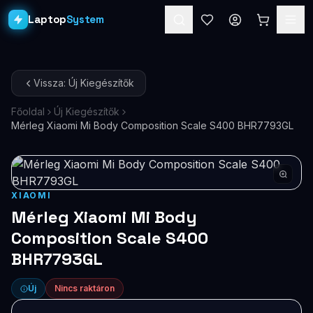
Laptop
System
Laptopok
Vissza: Új Kiegészítők
Asztali PC-k
Főoldal
Új Kiegészítők
Mérleg Xiaomi Mi Body Composition Scale S400 BHR7793GL
Workstation
PRO
Monitorok
Dokkolók
XIAOMI
Mérleg Xiaomi Mi Body
Kiegészítők
Composition Scale S400
BHR7793GL
Akciók
Ajándékkártya
Új
Nincs raktáron