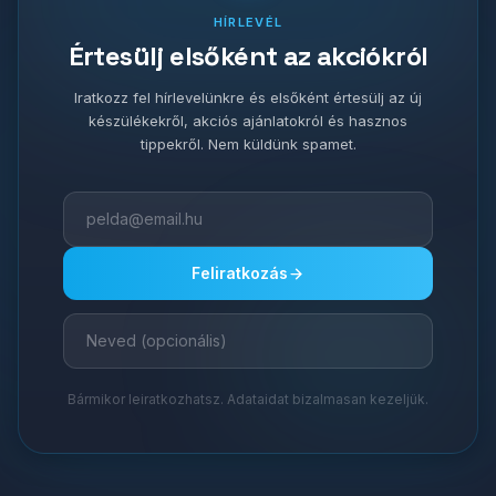
HÍRLEVÉL
Értesülj elsőként az akciókról
Iratkozz fel hírlevelünkre és elsőként értesülj az új
készülékekről, akciós ajánlatokról és hasznos
tippekről. Nem küldünk spamet.
Feliratkozás
Bármikor leiratkozhatsz. Adataidat bizalmasan kezeljük.