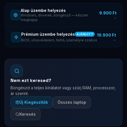
Alap üzembe helyezés
9.900 Ft
Windows, driverek, böngésző — készen
megkapja
Prémium üzembe helyezés
19.900 Ft
AJÁNLOTT
BIOS, vírusvédelem, felhő, személyre szabva
Nem ezt keresed?
Böngészd a teljes kínálatot vagy szűrj RAM, processzor,
ár szerint.
Új Kiegészítők
Összes laptop
Keresés