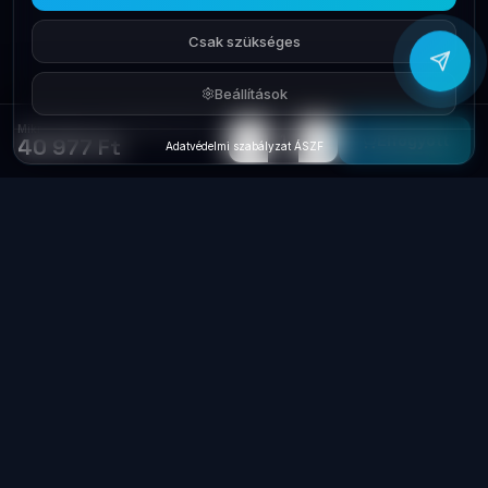
Csak szükséges
Beállítások
Mikrohullámú sütő SAMSUNG MG23K3515AS/EO Grill 23L
−
+
1
Elfogyott
40 977 Ft
Adatvédelmi szabályzat
·
ÁSZF
Laptop
System
.hu
Minőségi használt üzleti laptopok, bevizsgálva
és garanciával. Foxpost és GLS szállítás,
személyes átvétel Dunaújvárosban.
+36 70 940 0131
info@laptopsystem.hu
Dunaújváros – személyes átvétel