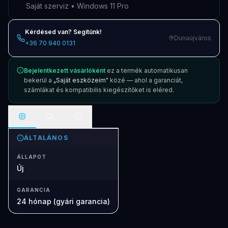
Saját szerviz • Windows 11 Pro
Kérdésed van? Segítünk!
Dunaújváros
+36 70 940 0131
Bejelentkezett vásárlóként
ez a termék automatikusan
bekerül a
„Saját eszközeim"
közé — ahol a garanciát,
számlákat és kompatibilis kiegészítőket is eléred.
ÁLTALÁNOS
ÁLLAPOT
Új
GARANCIA
24 hónap (gyári garancia)