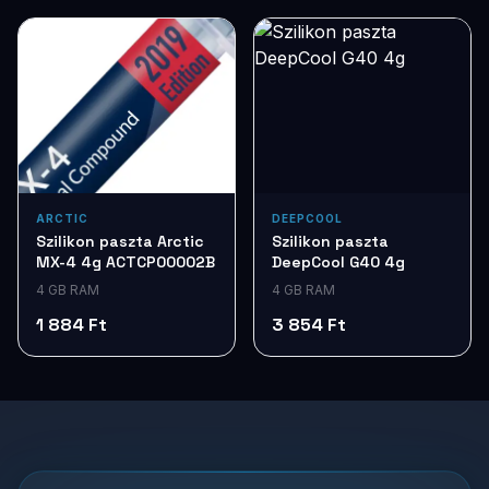
ARCTIC
DEEPCOOL
Szilikon paszta Arctic
Szilikon paszta
MX-4 4g ACTCP00002B
DeepCool G40 4g
4 GB RAM
4 GB RAM
1 884 Ft
3 854 Ft