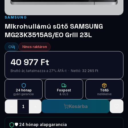
Blog
Szolgáltatások
SAMSUNG
Mikrohullámú sütő SAMSUNG
Támogatás
MG23K3515AS/EO Grill 23L
Új termékek
ÚJ
Új
Nincs raktáron
Keresés
Vásárlás
40 977 Ft
Bruttó ár, tartalmazza a 27% ÁFÁ-t · Nettó:
32 265 Ft
24 hónap
Foxpost
Töltő
gyári garancia
& GLS
mellékelve
−
+
Kosárba
1
🛡️
24 hónap
alapgarancia