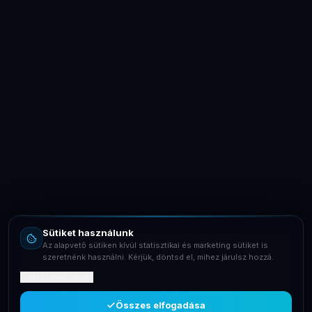
LaptopSystem Support
Segítünk! Írj vagy hívj minket.
Online – általában gyorsan válaszolunk
Email
info@laptopsystem.hu
Sütiket használunk
Telefon
Az alapvető sütiken kívül statisztikai és marketing sütiket is
+36709400131
szeretnénk használni. Kérjük, döntsd el, mihez járulsz hozzá.
Mit tartalmaznak?
Viber
Írj Viberen
Összes elfogadása