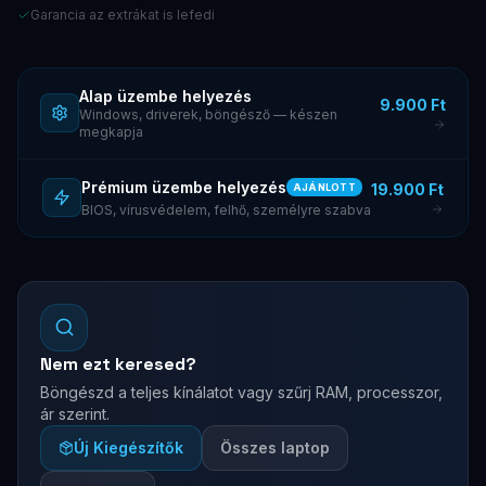
Garancia az extrákat is lefedi
Alap üzembe helyezés
9.900 Ft
Windows, driverek, böngésző — készen
megkapja
Prémium üzembe helyezés
19.900 Ft
AJÁNLOTT
BIOS, vírusvédelem, felhő, személyre szabva
Nem ezt keresed?
Böngészd a teljes kínálatot vagy szűrj RAM, processzor,
ár szerint.
Új Kiegészítők
Összes laptop