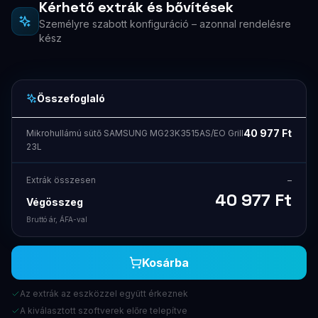
Kérhető extrák és bővítések
Személyre szabott konfiguráció – azonnal rendelésre
kész
Összefoglaló
40 977
Ft
Mikrohullámú sütő SAMSUNG MG23K3515AS/EO Grill
23L
Extrák összesen
–
40 977
Ft
Végösszeg
Bruttó ár, ÁFA-val
Kosárba
Az extrák az eszközzel együtt érkeznek
A kiválasztott szoftverek előre telepítve