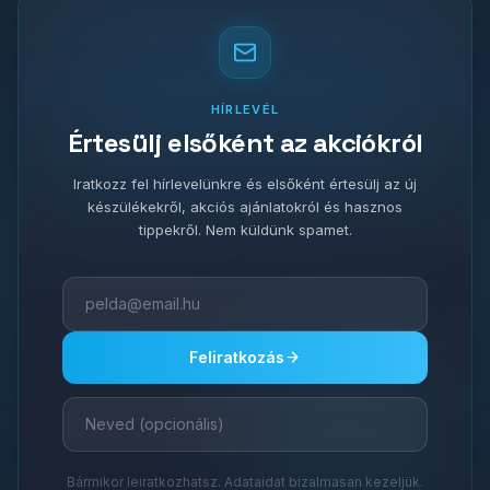
HÍRLEVÉL
Értesülj elsőként az akciókról
Iratkozz fel hírlevelünkre és elsőként értesülj az új
készülékekről, akciós ajánlatokról és hasznos
tippekről. Nem küldünk spamet.
Feliratkozás
Bármikor leiratkozhatsz. Adataidat bizalmasan kezeljük.