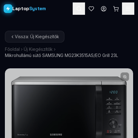
Laptop
System
Laptopok
Vissza: Új Kiegészítők
Asztali PC-k
Főoldal
Új Kiegészítők
Mikrohullámú sütő SAMSUNG MG23K3515AS/EO Grill 23L
Workstation
PRO
Monitorok
Dokkolók
Kiegészítők
Akciók
Ajándékkártya