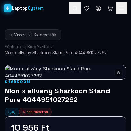
Laptop
System
Laptopok
Vissza: Új Kiegészítők
Asztali PC-k
Főoldal
Új Kiegészítők
Mon x állvány Sharkoon Stand Pure 4044951027262
Workstation
PRO
Monitorok
Dokkolók
SHARKOON
Mon x állvány Sharkoon Stand
Kiegészítők
Pure 4044951027262
Akciók
Új
Nincs raktáron
Ajándékkártya
10 956 Ft