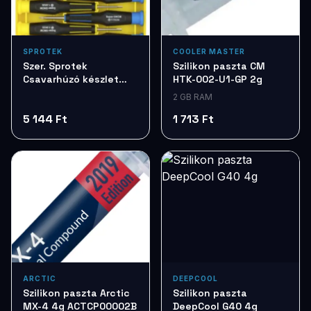
SPROTEK
COOLER MASTER
Szer. Sprotek
Szilikon paszta CM
Csavarhúzó készlet
HTK-002-U1-GP 2g
7db STD7257
2 GB RAM
5 144 Ft
1 713 Ft
ARCTIC
DEEPCOOL
Szilikon paszta Arctic
Szilikon paszta
MX-4 4g ACTCP00002B
DeepCool G40 4g