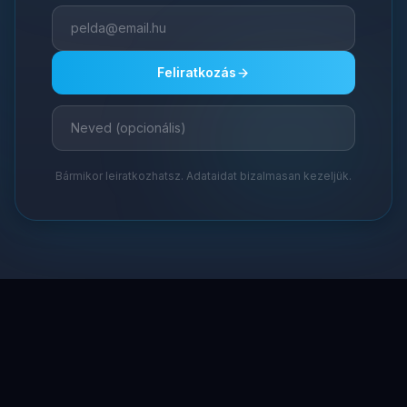
Feliratkozás
Bármikor leiratkozhatsz. Adataidat bizalmasan kezeljük.