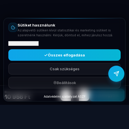
Email
info@laptopsystem.hu
Sütiket használunk
Telefon
Az alapvető sütiken kívül statisztikai és marketing sütiket is
+36709400131
szeretnénk használni. Kérjük, döntsd el, mihez járulsz hozzá.
Mit tartalmaznak?
Viber
Írj Viberen
Összes elfogadása
Csak szükséges
Beállítások
Mon x állvány Sharkoon Stand Pure 4044951027262
−
+
1
Elfogyott
10 956 Ft
Adatvédelmi szabályzat
·
ÁSZF
Laptop
System
.hu