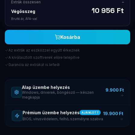
Extrák összesen
–
10 956
Ft
Végösszeg
Bruttó ár, ÁFA-val
Kosárba
Az extrák az eszközzel együtt érkeznek
A kiválasztott szoftverek előre telepítve
Garancia az extrákat is lefedi
Alap üzembe helyezés
9.900 Ft
Windows, driverek, böngésző — készen
megkapja
Prémium üzembe helyezés
19.900 Ft
AJÁNLOTT
BIOS, vírusvédelem, felhő, személyre szabva