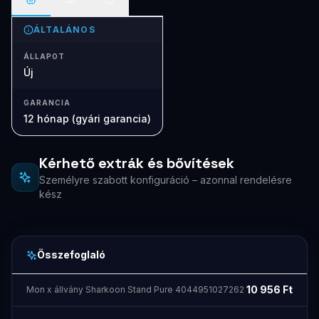
ÁLTALÁNOS
ÁLLAPOT
Új
GARANCIA
12 hónap (gyári garancia)
Kérhető extrák és bővítések
Személyre szabott konfiguráció – azonnal rendelésre
kész
Összefoglaló
10 956
Ft
Mon x állvány Sharkoon Stand Pure 4044951027262