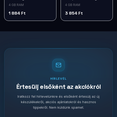
4 GB RAM
4 GB RAM
1 884 Ft
3 854 Ft
HÍRLEVÉL
Értesülj elsőként az akciókról
Iratkozz fel hírlevelünkre és elsőként értesülj az új
készülékekről, akciós ajánlatokról és hasznos
tippekről. Nem küldünk spamet.