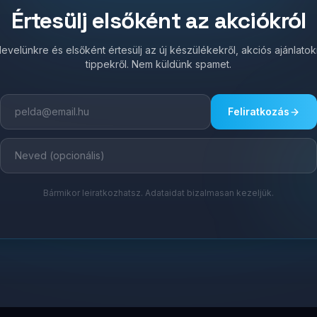
Értesülj elsőként az akciókról
írlevelünkre és elsőként értesülj az új készülékekről, akciós ajánlato
tippekről. Nem küldünk spamet.
Feliratkozás
Bármikor leiratkozhatsz. Adataidat bizalmasan kezeljük.