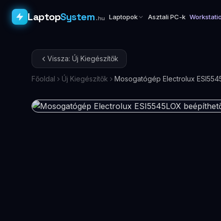
Laptop
System
Laptopok
Asztali PC-k
Workstati
.hu
Vissza: Új Kiegészítők
Főoldal
Új Kiegészítők
Mosogatógép Electrolux ESI5545