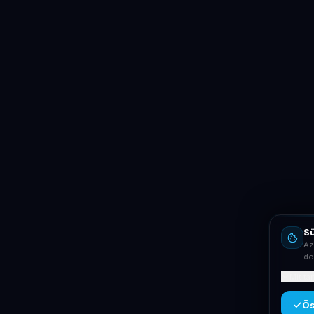
Sü
Az
dö
Mit ta
Ös