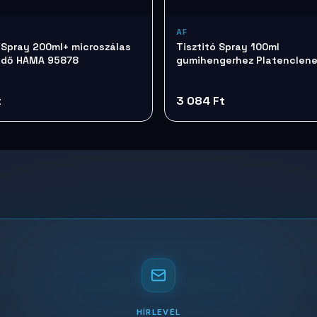
AF
ó Spray 200ml+ microszálas
Tisztitó Spray 100ml
ndő HAMA 95878
gumihengerhez Platenclen
TTIAPCL100
t
3 084 Ft
HÍRLEVÉL