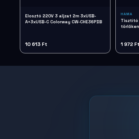
HAMA
Elosztó 220V 3 aljzat 2m 3xUSB-
Tisztít
A+3xUSB-C Colorway CW-CHE36PDB
törlőke
10 613 Ft
1 972 F