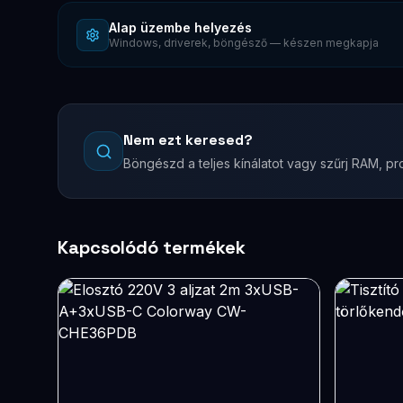
Alap üzembe helyezés
Windows, driverek, böngésző — készen megkapja
Nem ezt keresed?
Böngészd a teljes kínálatot vagy szűrj RAM, pro
Kapcsolódó termékek