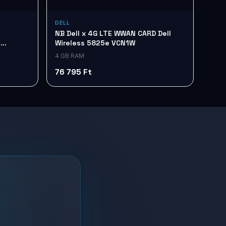
DELL
NB Dell x 4G LTE WWAN CARD Dell
e
Wireless 5825e VCN1W
4 GB RAM
76 795 Ft