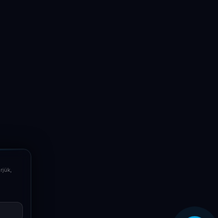
LaptopSystem Support
Segítünk! Írj vagy hívj minket.
Online – általában gyorsan válaszolunk
Email
info@laptopsystem.hu
Telefon
+36709400131
rjük,
Viber
Írj Viberen