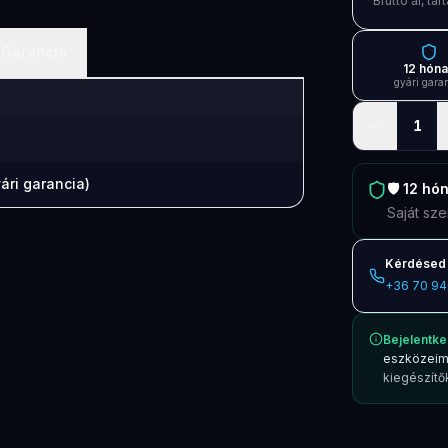
Bruttó ár, t
Garancia
12 hón
gyári gara
−
1
ári garancia)
🛡️
12 hó
Saját sze
Kérdésed 
+36 70 94
Bejelentke
eszközeim
kiegészítők