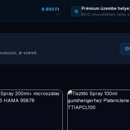
Prémium üzembe helye
9.900 Ft
BIOS, vírusvédelem, felhő,
cesszor, ár szerint.