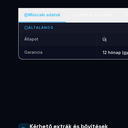
Műszaki adatok
Szállítás & fizetés
ÁLTALÁNOS
Állapot
Új
Garancia
12 hónap (gy
Kérhető extrák és bővítések