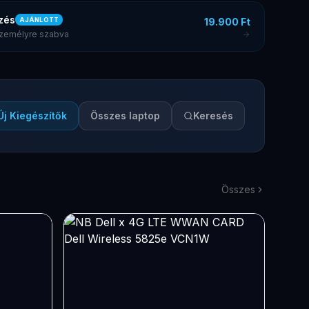
zés
19.900 Ft
AJÁNLOTT
 személyre szabva
Új Kiegészítők
Összes laptop
Keresés
Összes