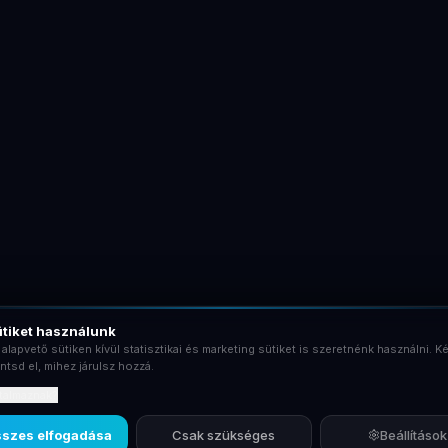
tiket használunk
 alapvető sütiken kívül statisztikai és marketing sütiket is szeretnénk használni. Ké
ntsd el, mihez járulsz hozzá.
rtalmaznak?
szes elfogadása
Csak szükséges
Beállítások