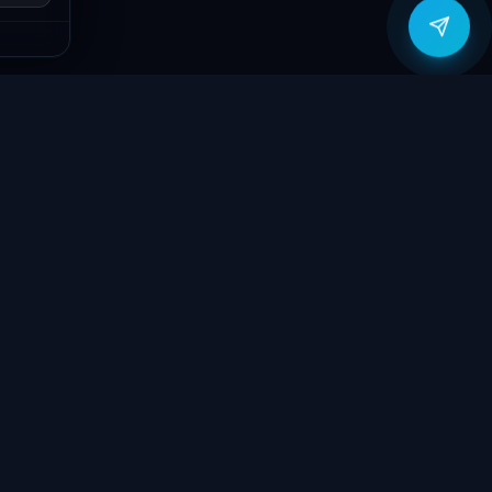
zítők
Támogatás
Jogi
ók
Szolgáltatások
Adatvédelmi
szabályzat
yűzetek
Ajándékkártya
ÁSZF
GY.I.K.
Kapcsolat
Garancia bejelentő
k
Elállási nyilatkozat
töltők
Kapcsolat
ve
Szállítás & Fizetés
Garanciális feltételek
látorok
Blog
 megtekintése
Rólunk