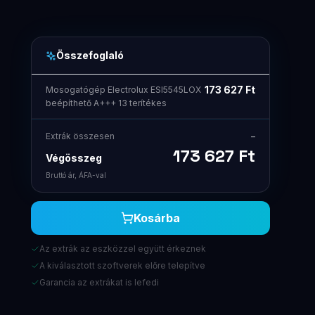
Összefoglaló
173 627
Ft
Mosogatógép Electrolux ESI5545LOX
beépíthető A+++ 13 terítékes
Extrák összesen
–
173 627
Ft
Végösszeg
Bruttó ár, ÁFA-val
Kosárba
Az extrák az eszközzel együtt érkeznek
A kiválasztott szoftverek előre telepítve
Garancia az extrákat is lefedi