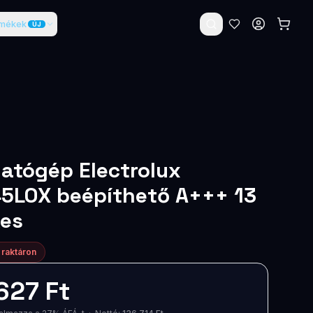
rmékek
ÚJ
atógép Electrolux
5LOX beépíthető A+++ 13
kes
 raktáron
627 Ft