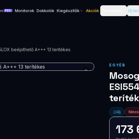
on
Monitorok
Dokkolók
Kiegészítők
Akciók
Továbbiak
Új te
PRO
LOX beépíthető A+++ 13 terítékes
EGYÉB
Mosog
ESI554
teríté
Új
Nincs
173 