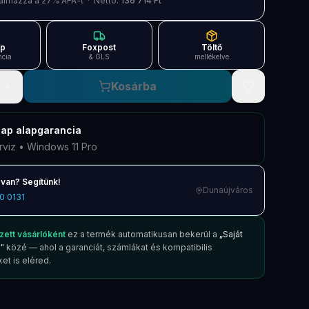
artalmazza a 27% ÁFÁ-t · Nettó:
136 714 Ft
ap
Foxpost
Töltő
ncia
& GLS
mellékelve
+
Kosárba
nap
alapgarancia
rviz • Windows 11 Pro
van? Segítünk!
Dunaújváros
0 0131
zett vásárlóként
ez a termék automatikusan bekerül a
„Saját
"
közé — ahol a garanciát, számlákat és kompatibilis
et is eléred.