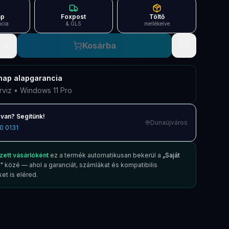
ap
Foxpost
Töltő
ncia
& GLS
mellékelve
+
Kosárba
nap
alapgarancia
rviz • Windows 11 Pro
van? Segítünk!
Dunaújváros
0 0131
zett vásárlóként
ez a termék automatikusan bekerül a
„Saját
"
közé — ahol a garanciát, számlákat és kompatibilis
et is eléred.