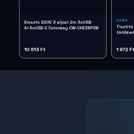
HAMA
Elosztó 220V 3 aljzat 2m 3xUSB-
Tisztít
A+3xUSB-C Colorway CW-CHE36PDB
törlőke
10 613 Ft
1 972 F