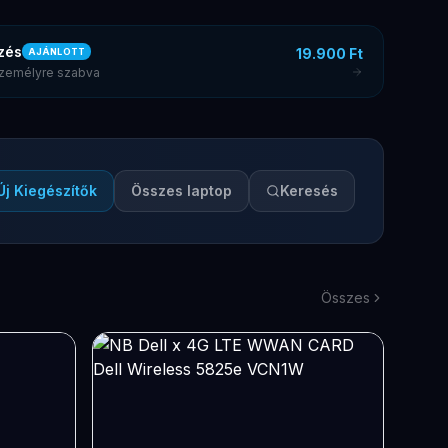
zés
19.900 Ft
AJÁNLOTT
 személyre szabva
Új Kiegészítők
Összes laptop
Keresés
Összes