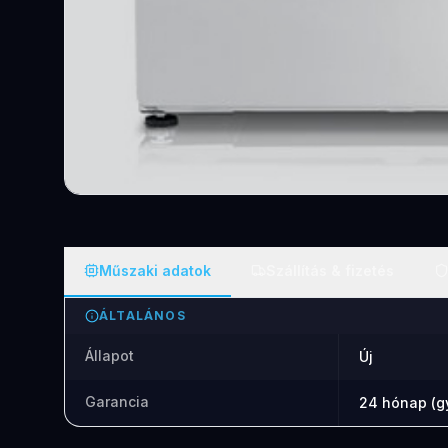
Műszaki adatok
Szállítás & fizetés
ÁLTALÁNOS
Állapot
Új
Garancia
24 hónap (gy