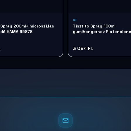
AF
ó Spray 200ml+ microszálas
Tisztitó Spray 100ml
ndő HAMA 95878
gumihengerhez Platenclen
TTIAPCL100
t
3 084 Ft