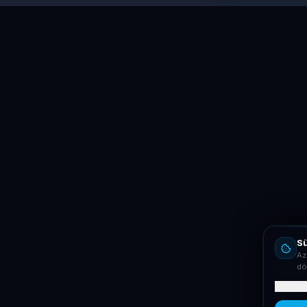
Sü
Az
dö
Mit ta