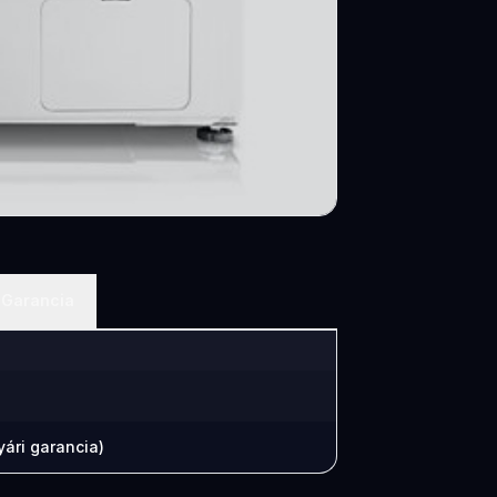
Garancia
ári garancia)