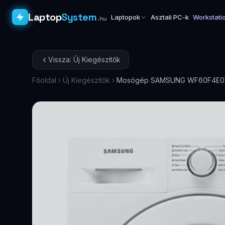
Laptop
System
Laptopok
Asztali PC-k
Workstati
.hu
Vissza: Új Kiegészítők
Főoldal
Új Kiegészítők
Mosógép SAMSUNG WF60F4E0