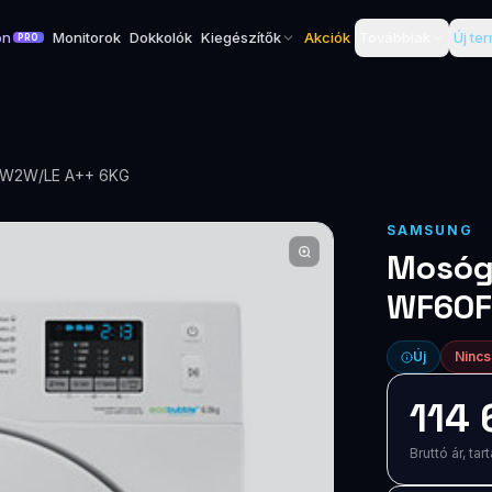
on
Monitorok
Dokkolók
Kiegészítők
Akciók
Továbbiak
Új te
PRO
W2W/LE A++ 6KG
SAMSUNG
Mosóg
WF60F
Új
Nincs
114 
Bruttó ár, t