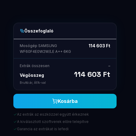
Összefoglaló
114 603
Ft
Mosógép SAMSUNG
WF60F4E0W2W/LE A++ 6KG
Extrák összesen
–
114 603
Ft
Végösszeg
Bruttó ár, ÁFA-val
Kosárba
Az extrák az eszközzel együtt érkeznek
A kiválasztott szoftverek előre telepítve
Garancia az extrákat is lefedi