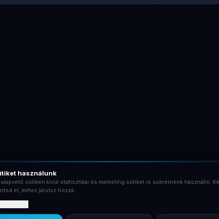
tiket használunk
 alapvető sütiken kívül statisztikai és marketing sütiket is szeretnénk használni. Ké
ntsd el, mihez járulsz hozzá.
rtalmaznak?