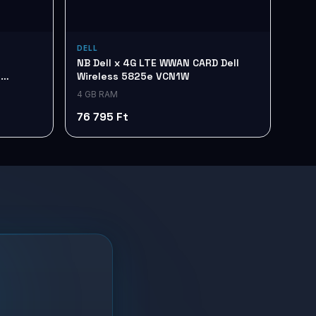
DELL
NB Dell x 4G LTE WWAN CARD Dell
e
Wireless 5825e VCN1W
4 GB RAM
76 795 Ft