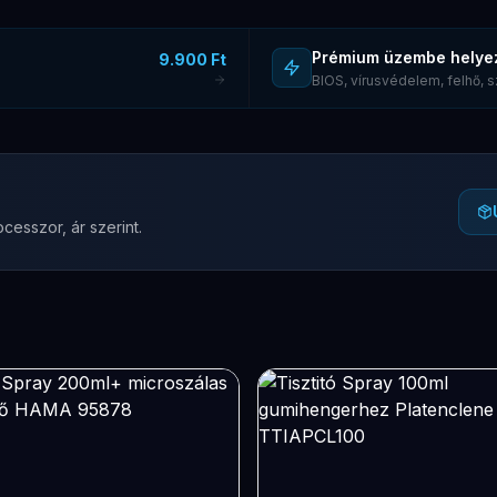
Prémium üzembe helye
9.900 Ft
BIOS, vírusvédelem, felhő,
cesszor, ár szerint.