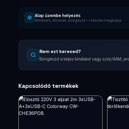
Alap üzembe helyezés
Windows, driverek, böngésző — készen megkapja
Nem ezt keresed?
Böngészd a teljes kínálatot vagy szűrj RAM, pro
Kapcsolódó termékek