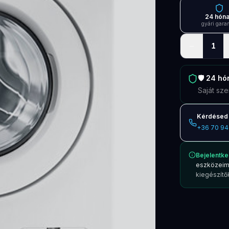
24 hón
gyári gara
−
1
🛡️
24 hó
Saját sze
Kérdésed 
+36 70 94
Bejelentke
eszközeim
kiegészítők