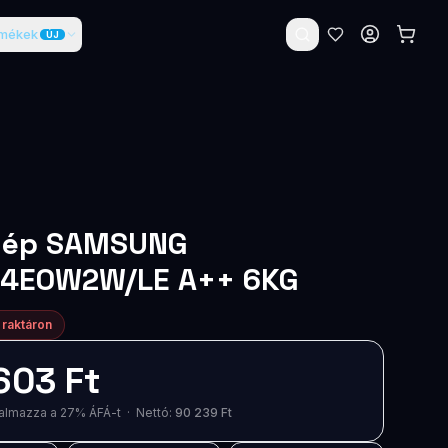
rmékek
ÚJ
ép SAMSUNG
4E0W2W/LE A++ 6KG
 raktáron
603 Ft
artalmazza a 27% ÁFÁ-t · Nettó:
90 239 Ft