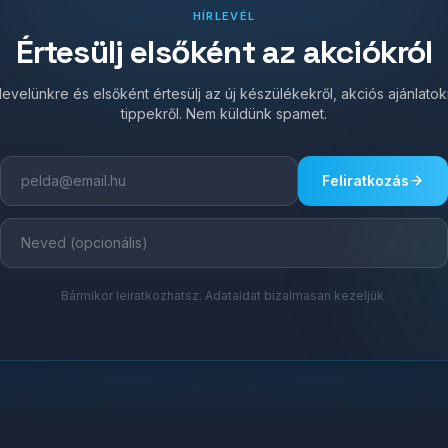
HÍRLEVÉL
Értesülj elsőként az akciókról
írlevelünkre és elsőként értesülj az új készülékekről, akciós ajánlato
tippekről. Nem küldünk spamet.
Feliratkozás
Bármikor leiratkozhatsz. Adataidat bizalmasan kezeljük.