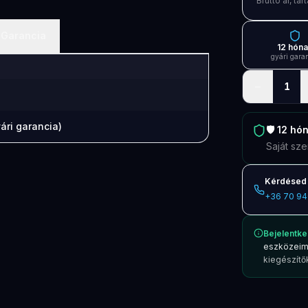
Bruttó ár, t
Garancia
12 hón
gyári gara
−
1
ári garancia)
🛡️
12 hó
Saját sze
Kérdésed 
+36 70 94
Bejelentke
eszközeim
kiegészítők