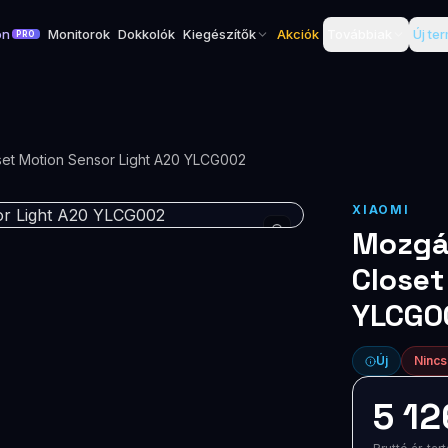
on
Monitorok
Dokkolók
Kiegészítők
Akciók
Továbbiak
Új te
PRO
set Motion Sensor Light A20 YLCG002
XIAOMI
Mozgá
Closet
YLCG0
Új
Nincs
5 12