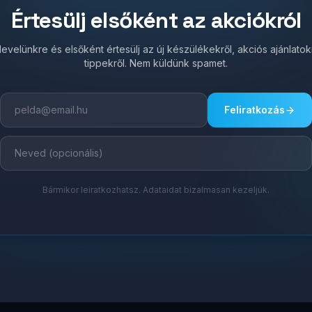
Értesülj elsőként az akciókról
írlevelünkre és elsőként értesülj az új készülékekről, akciós ajánlato
tippekről. Nem küldünk spamet.
Feliratkozás
Bármikor leiratkozhatsz. Adataidat bizalmasan kezeljük.