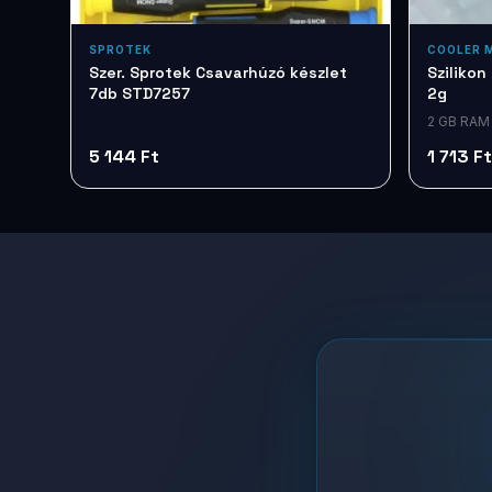
SPROTEK
COOLER 
Szer. Sprotek Csavarhúzó készlet
Sziliko
7db STD7257
2g
2 GB RAM
5 144 Ft
1 713 Ft