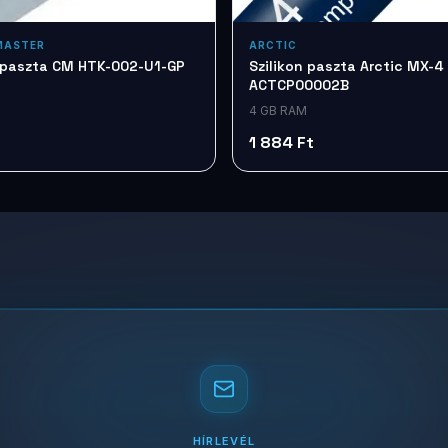
MASTER
ARCTIC
n paszta CM HTK-002-U1-GP
Szilikon paszta Arctic MX-4
ACTCP00002B
4 GB RAM
1 884 Ft
HÍRLEVÉL