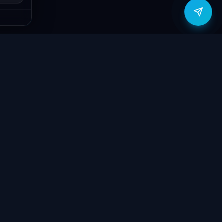
zítők
Támogatás
Jogi
ók
Szolgáltatások
Adatvédelmi
szabályzat
yűzetek
Ajándékkártya
ÁSZF
GY.I.K.
Kapcsolat
Garancia bejelentő
k
Elállási nyilatkozat
töltők
Kapcsolat
ve
Szállítás & Fizetés
Garanciális feltételek
látorok
Blog
 megtekintése
Rólunk