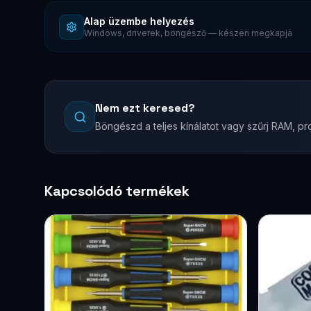
Alap üzembe helyezés
Windows, driverek, böngésző — készen megkapja
Nem ezt keresed?
Böngészd a teljes kínálatot vagy szűrj RAM, pro
Kapcsolódó termékek