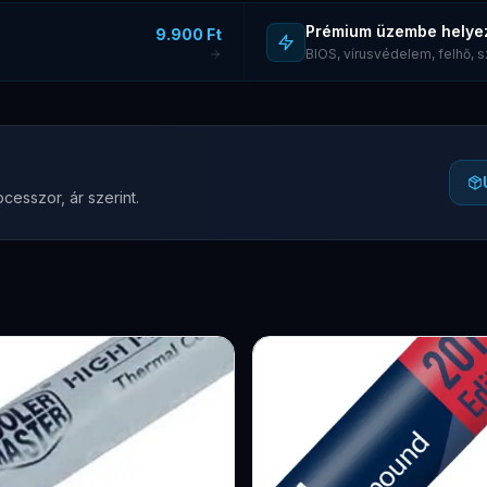
Prémium üzembe helye
9.900 Ft
BIOS, vírusvédelem, felhő,
cesszor, ár szerint.