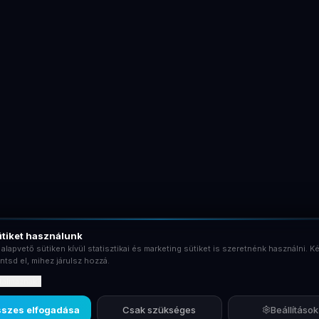
tiket használunk
 alapvető sütiken kívül statisztikai és marketing sütiket is szeretnénk használni. Ké
ntsd el, mihez járulsz hozzá.
rtalmaznak?
szes elfogadása
Csak szükséges
Beállítások