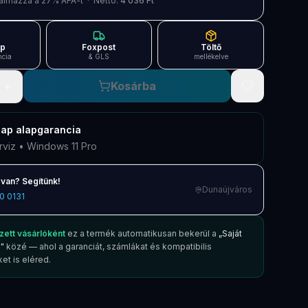
artalmazza a 27% ÁFÁ-t · Nettó:
4 036 Ft
ap
Foxpost
Töltő
ncia
& GLS
mellékelve
+
Kosárba
nap
alapgarancia
rviz • Windows 11 Pro
van? Segítünk!
Dunaújváros
0 0131
zett vásárlóként
ez a termék automatikusan bekerül a
„Saját
"
közé — ahol a garanciát, számlákat és kompatibilis
et is eléred.