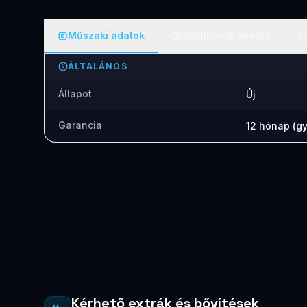
Műszaki adatok
Szállítás & fizetés
ÁLTALÁNOS
Állapot
Új
Garancia
12 hónap (gy
Kérhető extrák és bővítések