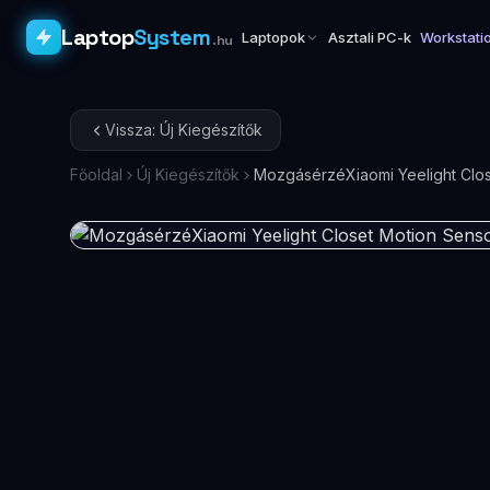
Laptop
System
Laptopok
Asztali PC-k
Workstati
.hu
Vissza: Új Kiegészítők
Főoldal
Új Kiegészítők
MozgásérzéXiaomi Yeelight Clo