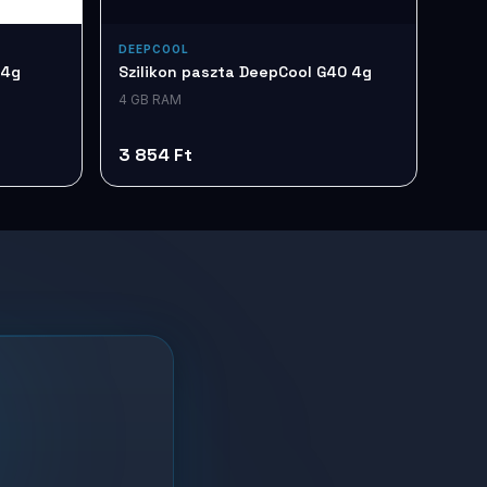
DEEPCOOL
 4g
Szilikon paszta DeepCool G40 4g
4 GB RAM
3 854 Ft