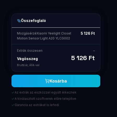
Összefoglaló
5 126
Ft
MozgásérzéXiaomi Yeelight Closet
Motion Sensor Light A20 YLCG002
Extrák összesen
–
5 126
Ft
Végösszeg
Bruttó ár, ÁFA-val
Kosárba
Az extrák az eszközzel együtt érkeznek
A kiválasztott szoftverek előre telepítve
Garancia az extrákat is lefedi