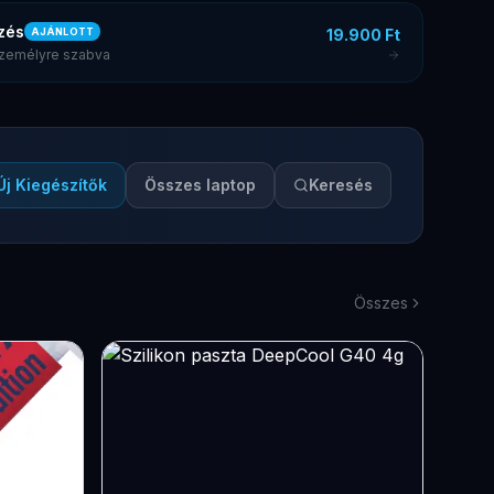
zés
19.900 Ft
AJÁNLOTT
 személyre szabva
Új Kiegészítők
Összes laptop
Keresés
Összes