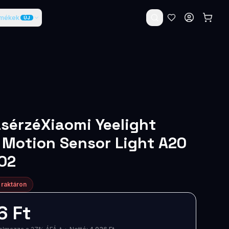
rmékek
ÚJ
sérzéXiaomi Yeelight
 Motion Sensor Light A20
02
 raktáron
6 Ft