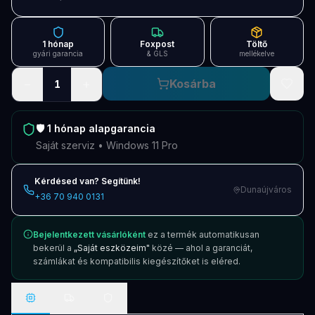
Blog
Szolgáltatások
1 hónap
Foxpost
Töltő
gyári garancia
& GLS
mellékelve
Támogatás
−
+
Kosárba
1
Új termékek
ÚJ
🛡️
1 hónap
alapgarancia
Keresés
Vásárlás
Saját szerviz • Windows 11 Pro
Kérdésed van? Segítünk!
Dunaújváros
+36 70 940 0131
Bejelentkezett vásárlóként
ez a termék automatikusan
bekerül a
„Saját eszközeim"
közé — ahol a garanciát,
számlákat és kompatibilis kiegészítőket is eléred.