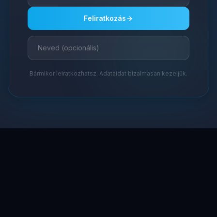
Feliratkozás
Bármikor leiratkozhatsz. Adataidat bizalmasan kezeljük.