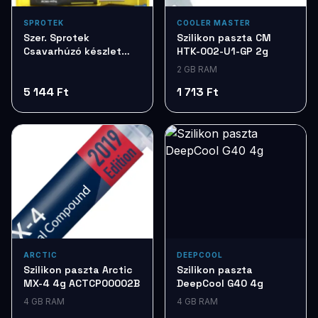
SPROTEK
COOLER MASTER
Szer. Sprotek
Szilikon paszta CM
Csavarhúzó készlet
HTK-002-U1-GP 2g
7db STD7257
2 GB RAM
5 144 Ft
1 713 Ft
ARCTIC
DEEPCOOL
Szilikon paszta Arctic
Szilikon paszta
MX-4 4g ACTCP00002B
DeepCool G40 4g
4 GB RAM
4 GB RAM