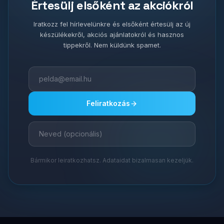
Értesülj elsőként az akciókról
Iratkozz fel hírlevelünkre és elsőként értesülj az új
készülékekről, akciós ajánlatokról és hasznos
tippekről. Nem küldünk spamet.
Feliratkozás
Bármikor leiratkozhatsz. Adataidat bizalmasan kezeljük.