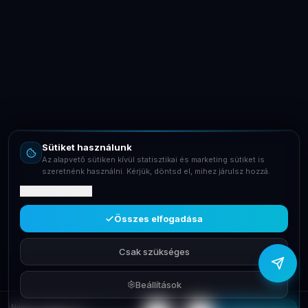
LaptopSystem Support
Segítünk! Írj vagy hívj minket.
Online – általában gyorsan válaszolunk
Email
info@laptopsystem.hu
Sütiket használunk
Telefon
Az alapvető sütiken kívül statisztikai és marketing sütiket is
+36709400131
szeretnénk használni. Kérjük, döntsd el, mihez járulsz hozzá.
Mit tartalmaznak?
Viber
Írj Viberen
Összes elfogadása
Csak szükséges
Beállítások
Nintendo Switch Red/Blue Joy-Con NSH006