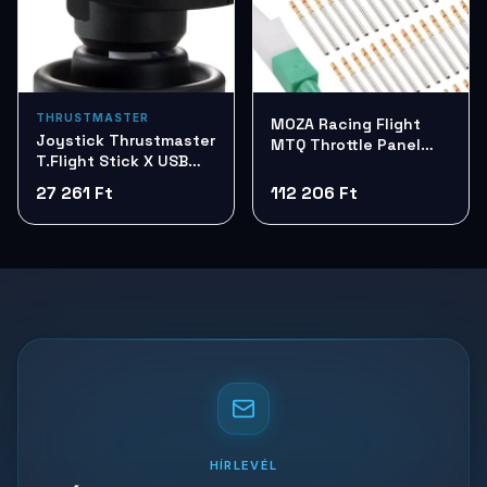
THRUSTMASTER
MOZA Racing Flight
Joystick Thrustmaster
MTQ Throttle Panel
T.Flight Stick X USB
AS014
2960694
27 261 Ft
112 206 Ft
HÍRLEVÉL