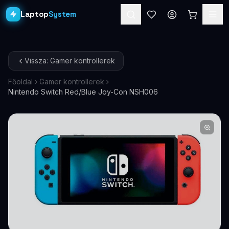
Laptop
System
Laptopok
Vissza: Gamer kontrollerek
Asztali PC-k
Főoldal
Gamer kontrollerek
Nintendo Switch Red/Blue Joy-Con NSH006
Workstation
PRO
Monitorok
Dokkolók
Kiegészítők
Akciók
Ajándékkártya