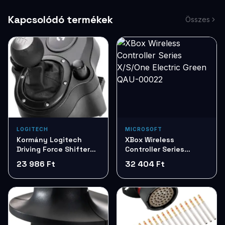
Kapcsolódó termékek
Összes
LOGITECH
MICROSOFT
Kormány Logitech
XBox Wireless
Driving Force Shifter
Controller Series
sebeségváltó 941-
X/S/One Electric Green
23 986 Ft
32 404 Ft
000130
QAU-00022