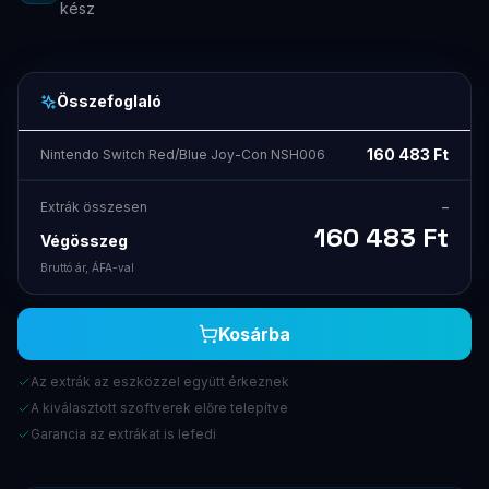
kész
Összefoglaló
160 483
Ft
Nintendo Switch Red/Blue Joy-Con NSH006
Extrák összesen
–
160 483
Ft
Végösszeg
Bruttó ár, ÁFA-val
Kosárba
Az extrák az eszközzel együtt érkeznek
A kiválasztott szoftverek előre telepítve
Garancia az extrákat is lefedi