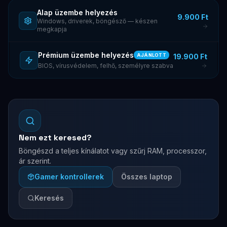
Alap üzembe helyezés
9.900 Ft
Windows, driverek, böngésző — készen
megkapja
Prémium üzembe helyezés
19.900 Ft
AJÁNLOTT
BIOS, vírusvédelem, felhő, személyre szabva
Nem ezt keresed?
Böngészd a teljes kínálatot vagy szűrj RAM, processzor,
ár szerint.
Gamer kontrollerek
Összes laptop
Keresés