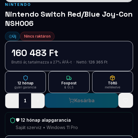
Blog
NINTENDO
Nintendo Switch Red/Blue Joy-Con
Szolgáltatások
NSH006
Támogatás
Új
Nincs raktáron
Új termékek
ÚJ
160 483 Ft
Bruttó ár, tartalmazza a 27% ÁFÁ-t · Nettó:
126 365 Ft
Keresés
Vásárlás
12 hónap
Foxpost
Töltő
gyári garancia
& GLS
mellékelve
−
+
Kosárba
1
🛡️
12 hónap
alapgarancia
Saját szerviz • Windows 11 Pro