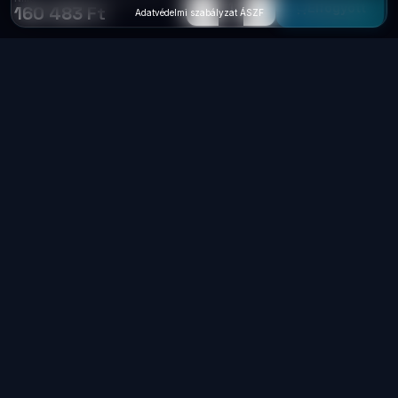
−
+
1
Elfogyott
160 483 Ft
Adatvédelmi szabályzat
·
ÁSZF
Laptop
System
.hu
Minőségi használt üzleti laptopok, bevizsgálva
és garanciával. Foxpost és GLS szállítás,
személyes átvétel Dunaújvárosban.
+36 70 940 0131
info@laptopsystem.hu
Dunaújváros – személyes átvétel
Kövess minket Facebookon
laptopsystem.hu