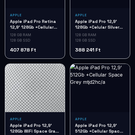
APPLE
APPLE
Apple iPad Pro Retina
Apple iPad Pro 12,9'
12,9' 128Gb +Cellular
128Gb +Celular Silver
Space Gray ML2I2
ML2J2
128 GB RAM
128 GB RAM
128 GB SSD
128 GB SSD
407 878 Ft
388 241 Ft
APPLE
APPLE
Apple iPad Pro 12,9'
Apple iPad Pro 12,9'
128Gb WiFi Space Gray
512Gb +Cellular Space