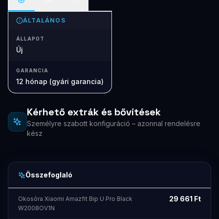
ÁLTALÁNOS
ÁLLAPOT
Új
GARANCIA
12 hónap (gyári garancia)
Kérhető extrák és bővítések
Személyre szabott konfiguráció – azonnal rendelésre
kész
Összefoglaló
29 661
Ft
Okosóra Xiaomi Amazfit Bip U Pro Black
W2008OV1N