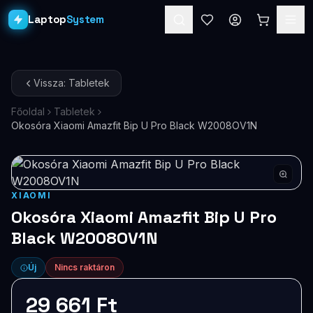
Laptop
System
Laptopok
Vissza: Tabletek
Asztali PC-k
Főoldal
Tabletek
Okosóra Xiaomi Amazfit Bip U Pro Black W2008OV1N
Workstation
PRO
Monitorok
Dokkolók
XIAOMI
Okosóra Xiaomi Amazfit Bip U Pro
Kiegészítők
Black W2008OV1N
Akciók
Új
Nincs raktáron
Ajándékkártya
29 661 Ft