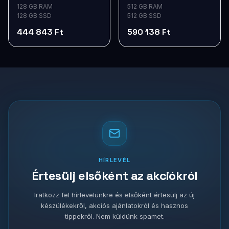
my2h2hc/a
Grey mtjd2hc/a
128 GB RAM
512 GB RAM
128 GB SSD
512 GB SSD
444 843 Ft
590 138 Ft
HÍRLEVÉL
Értesülj elsőként az akciókról
Iratkozz fel hírlevelünkre és elsőként értesülj az új
készülékekről, akciós ajánlatokról és hasznos
tippekről. Nem küldünk spamet.