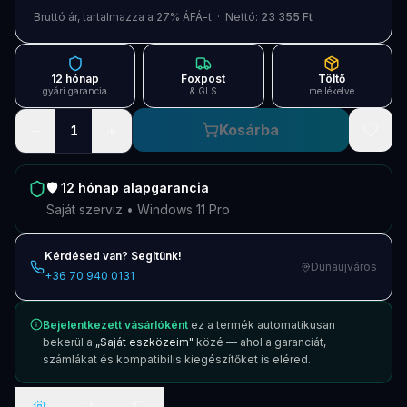
Blog
Bruttó ár, tartalmazza a 27% ÁFÁ-t · Nettó:
23 355 Ft
Szolgáltatások
12 hónap
Foxpost
Töltő
Támogatás
gyári garancia
& GLS
mellékelve
−
+
Kosárba
1
Új termékek
ÚJ
Keresés
Vásárlás
🛡️
12 hónap
alapgarancia
Saját szerviz • Windows 11 Pro
Kérdésed van? Segítünk!
Dunaújváros
+36 70 940 0131
Bejelentkezett vásárlóként
ez a termék automatikusan
bekerül a
„Saját eszközeim"
közé — ahol a garanciát,
számlákat és kompatibilis kiegészítőket is eléred.