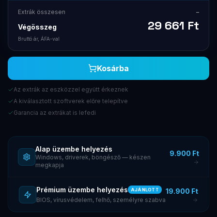
Extrák összesen
–
29 661
Ft
Végösszeg
Bruttó ár, ÁFA-val
Kosárba
Az extrák az eszközzel együtt érkeznek
A kiválasztott szoftverek előre telepítve
Garancia az extrákat is lefedi
Alap üzembe helyezés
9.900 Ft
Windows, driverek, böngésző — készen
megkapja
Prémium üzembe helyezés
19.900 Ft
AJÁNLOTT
BIOS, vírusvédelem, felhő, személyre szabva