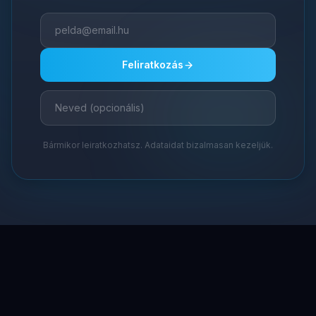
Feliratkozás
Bármikor leiratkozhatsz. Adataidat bizalmasan kezeljük.