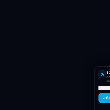
Sü
Az
dö
Mit ta
Ös