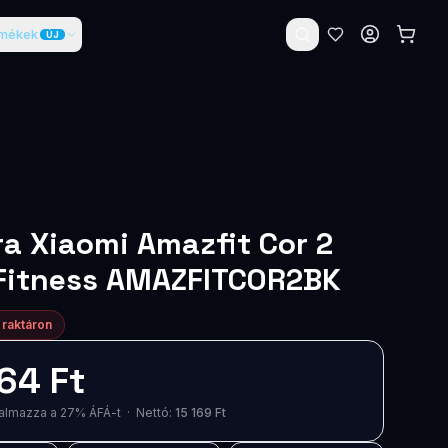
rmékek
ÚJ
a Xiaomi Amazfit Cor 2
 Fitness AMAZFITCOR2BK
 raktáron
64 Ft
artalmazza a 27% ÁFÁ-t · Nettó:
15 169 Ft