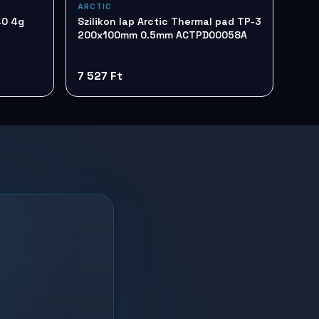
ARCTIC
40 4g
Szilikon lap Arctic Thermal pad TP-3
200x100mm 0.5mm ACTPD00058A
7 527 Ft