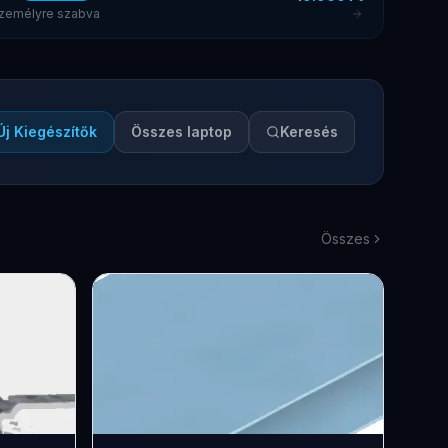
 személyre szabva
Új Kiegészítők
Összes laptop
Keresés
Összes