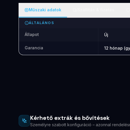
Műszaki adatok
Szállítás & fizetés
ÁLTALÁNOS
Állapot
Új
Garancia
12 hónap (gy
Kérhető extrák és bővítések
Személyre szabott konfiguráció – azonnal rendelés