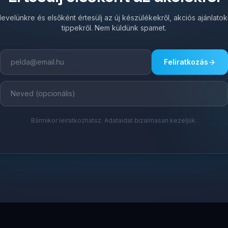
írlevelünkre és elsőként értesülj az új készülékekről, akciós ajánlato
tippekről. Nem küldünk spamet.
Feliratkozás
Bármikor leiratkozhatsz. Adataidat bizalmasan kezeljük.