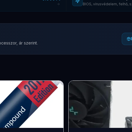
BIOS, vírusvédelem, felhő,
cesszor, ár szerint.