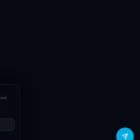
LaptopSystem Support
Segítünk! Írj vagy hívj minket.
Online – általában gyorsan válaszolunk
Email
info@laptopsystem.hu
Telefon
+36709400131
rjük,
Viber
Írj Viberen