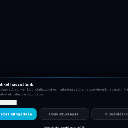
tiket használunk
 alapvető sütiken kívül statisztikai és marketing sütiket is szeretnénk használni. Ké
ntsd el, mihez járulsz hozzá.
rtalmaznak?
szes elfogadása
Csak szükséges
Beállítások
Adatvédelmi szabályzat
·
ÁSZF