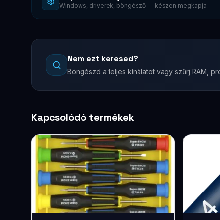
Windows, driverek, böngésző — készen megkapja
Nem ezt keresed?
Böngészd a teljes kínálatot vagy szűrj RAM, pro
Kapcsolódó termékek