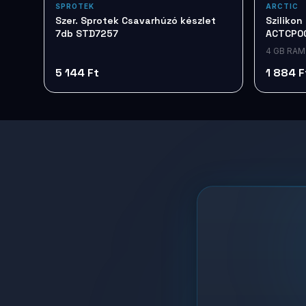
SPROTEK
ARCTIC
Szer. Sprotek Csavarhúzó készlet
Szilikon
7db STD7257
ACTCP0
4 GB RAM
5 144 Ft
1 884 F