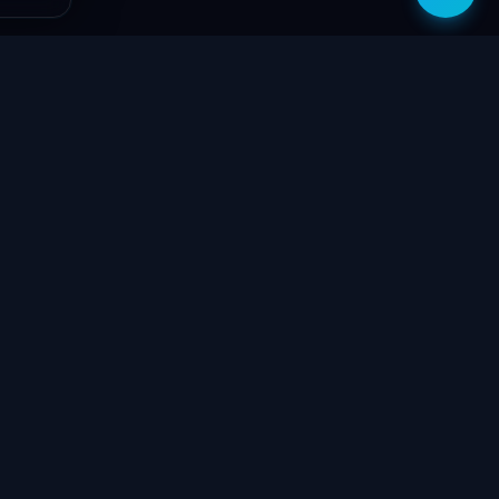
zítők
Támogatás
Jogi
ók
Szolgáltatások
Adatvédelmi
szabályzat
yűzetek
Ajándékkártya
ÁSZF
GY.I.K.
Kapcsolat
Garancia bejelentő
k
Elállási nyilatkozat
töltők
Kapcsolat
ve
Szállítás & Fizetés
Garanciális feltételek
látorok
Blog
 megtekintése
Rólunk