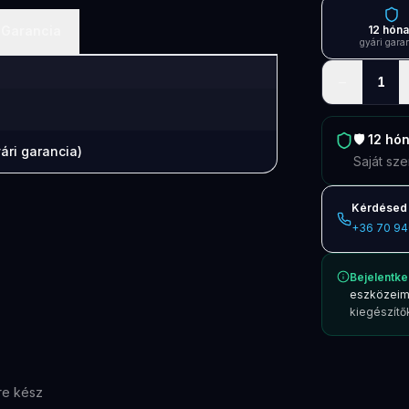
Garancia
12 hón
gyári gara
−
1
🛡️
12 hó
ári garancia)
Saját sze
Kérdésed 
+36 70 94
Bejelentke
eszközeim
kiegészítők
re kész