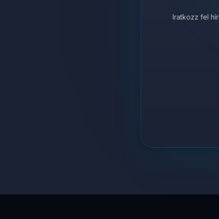
Iratkozz fel h