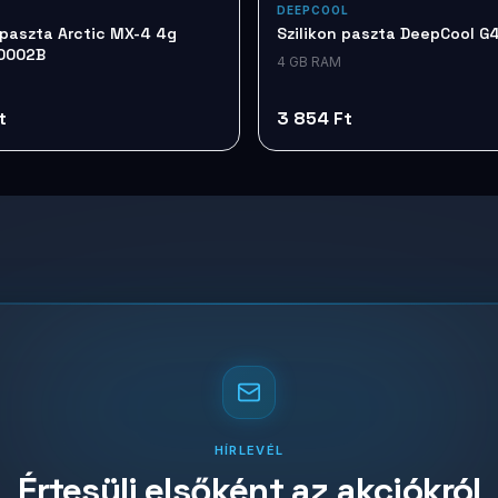
DEEPCOOL
 paszta Arctic MX-4 4g
Szilikon paszta DeepCool G
0002B
4 GB RAM
t
3 854 Ft
HÍRLEVÉL
Értesülj elsőként az akciókról