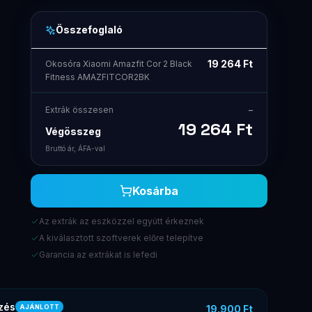
Összefoglaló
19 264
Ft
Okosóra Xiaomi Amazfit Cor 2 Black
Fitness AMAZFITCOR2BK
Extrák összesen
–
19 264
Ft
Végösszeg
Bruttó ár, ÁFA-val
Kosárba
Az extrák az eszközzel együtt érkeznek
A kiválasztott szoftverek előre telepítve
Garancia az extrákat is lefedi
zés
19.900 Ft
AJÁNLOTT