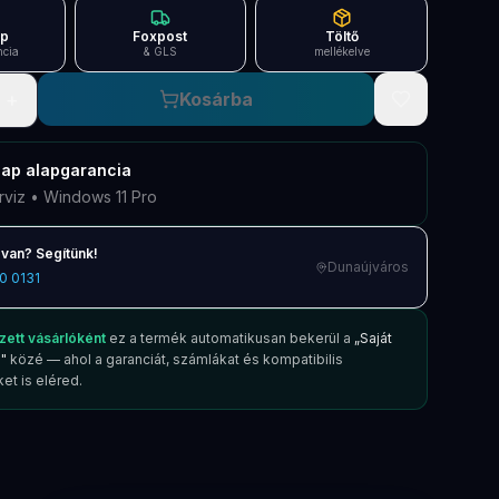
ap
Foxpost
Töltő
ncia
& GLS
mellékelve
+
Kosárba
nap
alapgarancia
rviz • Windows 11 Pro
van? Segítünk!
Dunaújváros
0 0131
zett vásárlóként
ez a termék automatikusan bekerül a
„Saját
"
közé — ahol a garanciát, számlákat és kompatibilis
et is eléred.