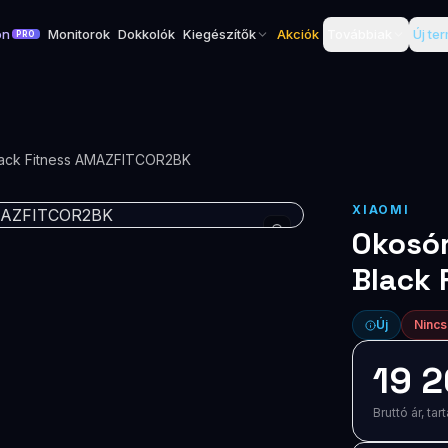
on
Monitorok
Dokkolók
Kiegészítők
Akciók
Továbbiak
Új te
PRO
Black Fitness AMAZFITCOR2BK
XIAOMI
Okosór
Black
Új
Nincs
19 2
Bruttó ár, t