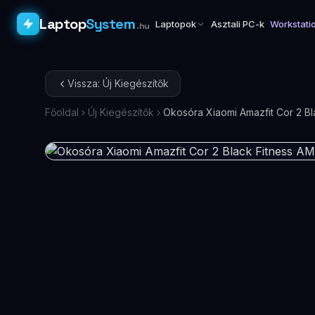
Laptop
System
Laptopok
Asztali PC-k
Workstati
.hu
Vissza: Új Kiegészítők
Főoldal
Új Kiegészítők
Okosóra Xiaomi Amazfit Cor 2 