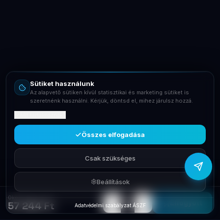
LaptopSystem Support
Segítünk! Írj vagy hívj minket.
Online – általában gyorsan válaszolunk
Email
info@laptopsystem.hu
Sütiket használunk
Telefon
Az alapvető sütiken kívül statisztikai és marketing sütiket is
+36709400131
szeretnénk használni. Kérjük, döntsd el, mihez járulsz hozzá.
Mit tartalmaznak?
Viber
Írj Viberen
Összes elfogadása
Csak szükséges
Beállítások
Okosotthon Aeotec Home Energy Meter 3 clamps (60A) ZW095C3A60
−
+
1
Elfogyott
57 244 Ft
Adatvédelmi szabályzat
·
ÁSZF