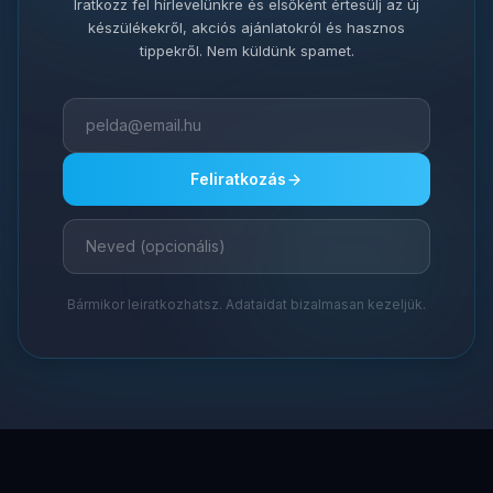
Iratkozz fel hírlevelünkre és elsőként értesülj az új
készülékekről, akciós ajánlatokról és hasznos
tippekről. Nem küldünk spamet.
Feliratkozás
Bármikor leiratkozhatsz. Adataidat bizalmasan kezeljük.