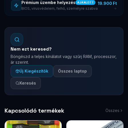
Prémium üzembe helyezés
19.900 Ft
AJÁNLOTT
BIOS, vírusvédelem, felhő, személyre szabva
Nem ezt keresed?
Böngészd a teljes kínálatot vagy szűrj RAM, processzor,
ár szerint.
Új Kiegészítők
Összes laptop
Keresés
Kapcsolódó termékek
Összes