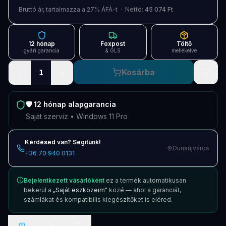
Blog
Bruttó ár, tartalmazza a 27% ÁFÁ-t · Nettó:
45 074 Ft
Szolgáltatások
12 hónap
Foxpost
Töltő
Támogatás
gyári garancia
& GLS
mellékelve
−
+
Kosárba
1
Új termékek
ÚJ
Keresés
Vásárlás
🛡️
12 hónap
alapgarancia
Saját szerviz • Windows 11 Pro
Kérdésed van? Segítünk!
Dunaújváros
+36 70 940 0131
Bejelentkezett vásárlóként
ez a termék automatikusan
bekerül a
„Saját eszközeim"
közé — ahol a garanciát,
számlákat és kompatibilis kiegészítőket is eléred.