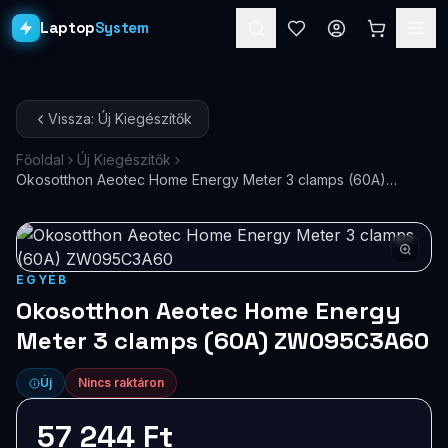
Laptop
System
Laptopok
Vissza: Új Kiegészítők
Asztali PC-k
Főoldal
Új Kiegészítők
Okosotthon Aeotec Home Energy Meter 3 clamps (60A)
Workstation
PRO
ZW095C3A60
Monitorok
Dokkolók
EGYÉB
Okosotthon Aeotec Home Energy
Kiegészítők
Meter 3 clamps (60A) ZW095C3A60
Akciók
Új
Nincs raktáron
Ajándékkártya
57 244 Ft