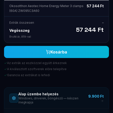
57 244
Ft
Okosotthon Aeotec Home Energy Meter 3 clamps
(60A) ZW095C3A60
Extrák összesen
–
57 244
Ft
Végösszeg
Bruttó ár, ÁFA-val
Kosárba
Az extrák az eszközzel együtt érkeznek
A kiválasztott szoftverek előre telepítve
Garancia az extrákat is lefedi
Alap üzembe helyezés
9.900 Ft
Windows, driverek, böngésző — készen
megkapja