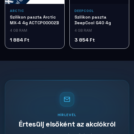
ARCTIC
DEEPCOOL
Szilikon paszta Arctic
Szilikon paszta
MX-4 4g ACTCP00002B
DeepCool G40 4g
4 GB RAM
4 GB RAM
1 884 Ft
3 854 Ft
HÍRLEVÉL
Értesülj elsőként az akciókról