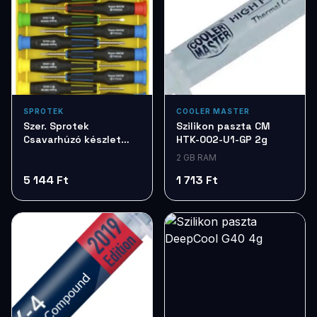
SPROTEK
COOLER MASTER
Szer. Sprotek
Szilikon paszta CM
Csavarhúzó készlet
HTK-002-U1-GP 2g
7db STD7257
2 GB RAM
5 144 Ft
1 713 Ft