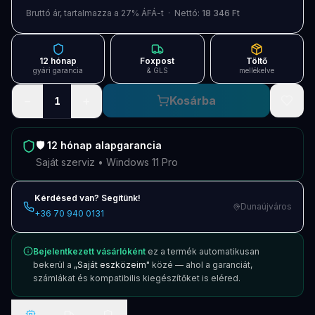
Blog
Bruttó ár, tartalmazza a 27% ÁFÁ-t · Nettó:
18 346 Ft
Szolgáltatások
12 hónap
Foxpost
Töltő
Támogatás
gyári garancia
& GLS
mellékelve
−
+
Kosárba
1
Új termékek
ÚJ
Keresés
Vásárlás
🛡️
12 hónap
alapgarancia
Saját szerviz • Windows 11 Pro
Kérdésed van? Segítünk!
Dunaújváros
+36 70 940 0131
Bejelentkezett vásárlóként
ez a termék automatikusan
bekerül a
„Saját eszközeim"
közé — ahol a garanciát,
számlákat és kompatibilis kiegészítőket is eléred.