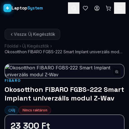
Laptop
System
Laptopok
Vissza: Új Kiegészítők
Asztali PC-k
Főoldal
Új Kiegészítők
Okosotthon FIBARO FGBS-222 Smart Implant univerzális modul
Workstation
PRO
Z-Wav
Monitorok
Dokkolók
FIBARO
Okosotthon FIBARO FGBS-222 Smart
Kiegészítők
Implant univerzális modul Z-Wav
Akciók
Új
Nincs raktáron
Ajándékkártya
23 300 Ft