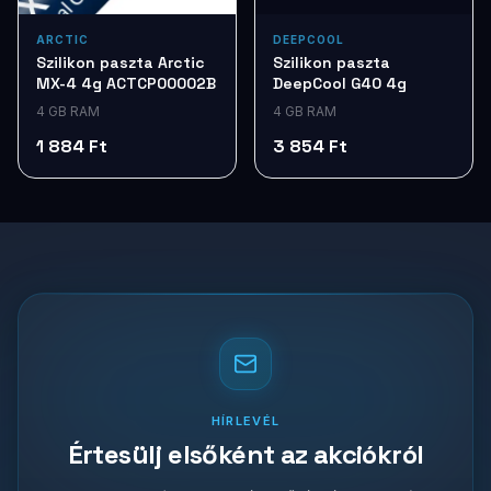
ARCTIC
DEEPCOOL
Szilikon paszta Arctic
Szilikon paszta
MX-4 4g ACTCP00002B
DeepCool G40 4g
4 GB RAM
4 GB RAM
1 884 Ft
3 854 Ft
HÍRLEVÉL
Értesülj elsőként az akciókról