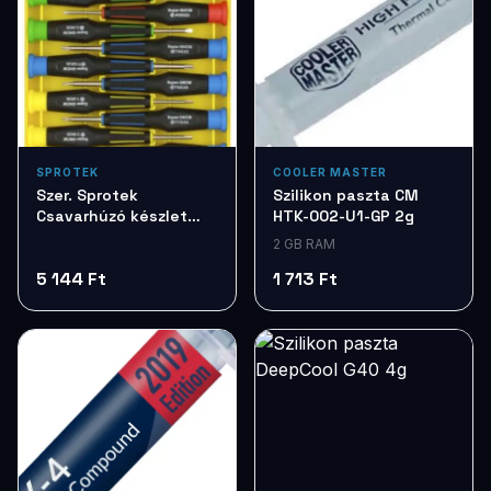
SPROTEK
COOLER MASTER
Szer. Sprotek
Szilikon paszta CM
Csavarhúzó készlet
HTK-002-U1-GP 2g
7db STD7257
2 GB RAM
5 144 Ft
1 713 Ft