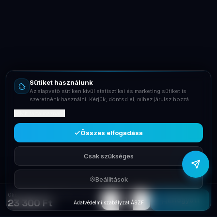
LaptopSystem Support
Segítünk! Írj vagy hívj minket.
Online – általában gyorsan válaszolunk
Email
info@laptopsystem.hu
Sütiket használunk
Telefon
Az alapvető sütiken kívül statisztikai és marketing sütiket is
+36709400131
szeretnénk használni. Kérjük, döntsd el, mihez járulsz hozzá.
Mit tartalmaznak?
Viber
Írj Viberen
Összes elfogadása
Csak szükséges
Beállítások
Okosotthon FIBARO FGBS-222 Smart Implant univerzális modul Z-Wav
−
+
1
Elfogyott
23 300 Ft
Adatvédelmi szabályzat
·
ÁSZF