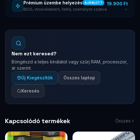
Prémium üzembe helyezés
19.900 Ft
AJÁNLOTT
BIOS, vírusvédelem, felhő, személyre szabva
Nem ezt keresed?
Böngészd a teljes kínálatot vagy szűrj RAM, processzor,
ár szerint.
Új Kiegészítők
Összes laptop
Keresés
Kapcsolódó termékek
Összes