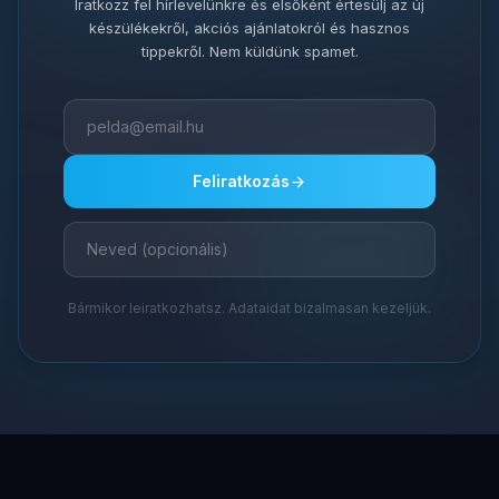
Iratkozz fel hírlevelünkre és elsőként értesülj az új
készülékekről, akciós ajánlatokról és hasznos
tippekről. Nem küldünk spamet.
Feliratkozás
Bármikor leiratkozhatsz. Adataidat bizalmasan kezeljük.