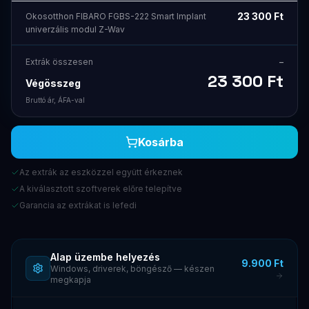
23 300
Ft
Okosotthon FIBARO FGBS-222 Smart Implant
univerzális modul Z-Wav
Extrák összesen
–
23 300
Ft
Végösszeg
Bruttó ár, ÁFA-val
Kosárba
Az extrák az eszközzel együtt érkeznek
A kiválasztott szoftverek előre telepítve
Garancia az extrákat is lefedi
Alap üzembe helyezés
9.900 Ft
Windows, driverek, böngésző — készen
megkapja